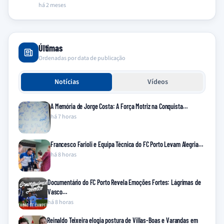
há 2 meses
Últimas
Ordenadas por data de publicação
Notícias
Vídeos
A Memória de Jorge Costa: A Força Motriz na Conquista…
há 7 horas
Francesco Farioli e Equipa Técnica do FC Porto Levam Alegria…
há 8 horas
Documentário do FC Porto Revela Emoções Fortes: Lágrimas de
Vasco…
há 8 horas
Reinaldo Teixeira elogia postura de Villas-Boas e Varandas em