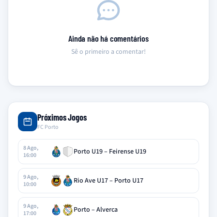
Ainda não há comentários
Sê o primeiro a comentar!
Próximos Jogos
FC Porto
8 Ago,
Porto U19 – Feirense U19
16:00
9 Ago,
Rio Ave U17 – Porto U17
10:00
9 Ago,
Porto – Alverca
17:00