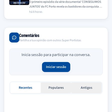
O primeiro episódio da série documental 'CONSEGUIMOS
JUNTOS' do FC Porto revela os bastidores da conquista do
31.º Campeonato Nacional na época…
há 8 horas
Comentários
Partilha a tua opinião com outros Super Portistas
Inicia sessão para participar na conversa.
Iniciar sessão
Recentes
Populares
Antigos