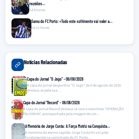
reuniões…
há 8 horas
Samu do FC Porto: «Todo este sofrimento vai valer a…
há 11 horas
Notícias Relacionadas
Capa do Jornal “O Jogo” – 06/08/2026
A capa do jornal desportivo "O Jogo" de 6 de agosto de 2026
destaca-se pela sua…
Capa do Jornal “Record” – 06/08/2026
A capa do jornal Record destaca-se com a manchete "OPERAÇÃO
PALHINHA", acompanhada pela imagem de um…
A Memória de Jorge Costa: A Força Motriz na Conquista…
A memória do eterno capitão Jorge Costa foi um pilar
fundamental na caminhada do FC Porto…