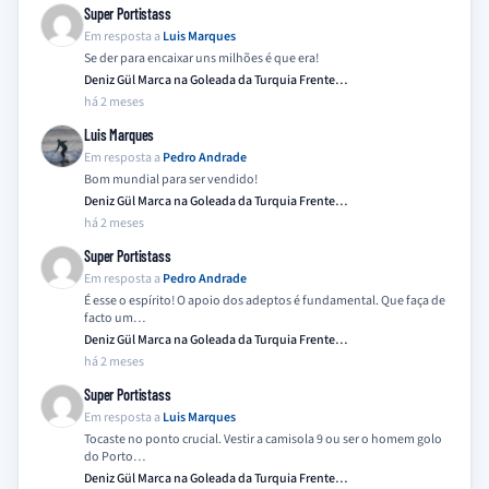
Super Portistass
Em resposta a
Luis Marques
Se der para encaixar uns milhões é que era!
Deniz Gül Marca na Goleada da Turquia Frente…
há 2 meses
Luis Marques
Em resposta a
Pedro Andrade
Bom mundial para ser vendido!
Deniz Gül Marca na Goleada da Turquia Frente…
há 2 meses
Super Portistass
Em resposta a
Pedro Andrade
É esse o espírito! O apoio dos adeptos é fundamental. Que faça de
facto um…
Deniz Gül Marca na Goleada da Turquia Frente…
há 2 meses
Super Portistass
Em resposta a
Luis Marques
Tocaste no ponto crucial. Vestir a camisola 9 ou ser o homem golo
do Porto…
Deniz Gül Marca na Goleada da Turquia Frente…