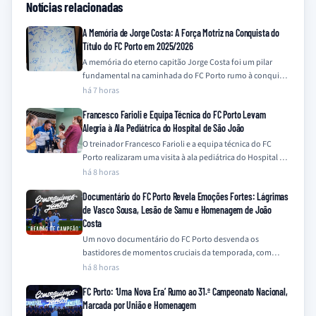
Notícias relacionadas
A Memória de Jorge Costa: A Força Motriz na Conquista do
Título do FC Porto em 2025/2026
A memória do eterno capitão Jorge Costa foi um pilar
fundamental na caminhada do FC Porto rumo à conquista
do título da…
há 7 horas
Francesco Farioli e Equipa Técnica do FC Porto Levam
Alegria à Ala Pediátrica do Hospital de São João
O treinador Francesco Farioli e a equipa técnica do FC
Porto realizaram uma visita à ala pediátrica do Hospital de
São João,…
há 8 horas
Documentário do FC Porto Revela Emoções Fortes: Lágrimas
de Vasco Sousa, Lesão de Samu e Homenagem de João
Costa
Um novo documentário do FC Porto desvenda os
bastidores de momentos cruciais da temporada, com
destaque para a emotiva recuperação de Vasco…
há 8 horas
FC Porto: ‘Uma Nova Era’ Rumo ao 31.º Campeonato Nacional,
Marcada por União e Homenagem