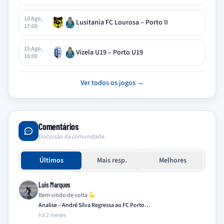
10 Ago,
Lusitania FC Lourosa – Porto II
17:00
15 Ago,
Vizela U19 – Porto U19
16:00
Ver todos os jogos →
Comentários
Discussão da comunidade
Últimos
Mais resp.
Melhores
Luis Marques
Bem vindo de volta
Analise – André Silva Regressa ao FC Porto…
há 2 meses