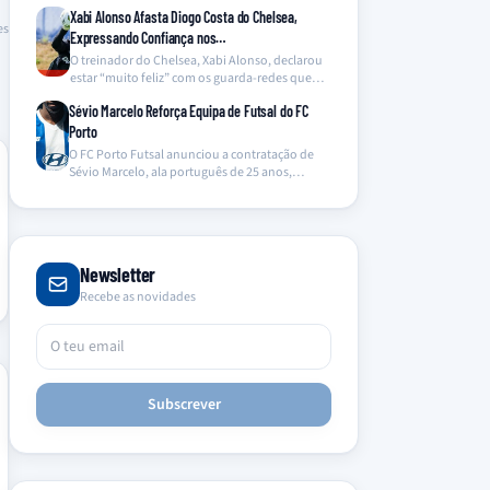
abdicaram dos…
Xabi Alonso Afasta Diogo Costa do Chelsea,
es
Expressando Confiança nos…
O treinador do Chelsea, Xabi Alonso, declarou
estar “muito feliz” com os guarda-redes que
tem à…
Sévio Marcelo Reforça Equipa de Futsal do FC
Porto
O FC Porto Futsal anunciou a contratação de
Sévio Marcelo, ala português de 25 anos,
proveniente…
Newsletter
Recebe as novidades
Subscrever