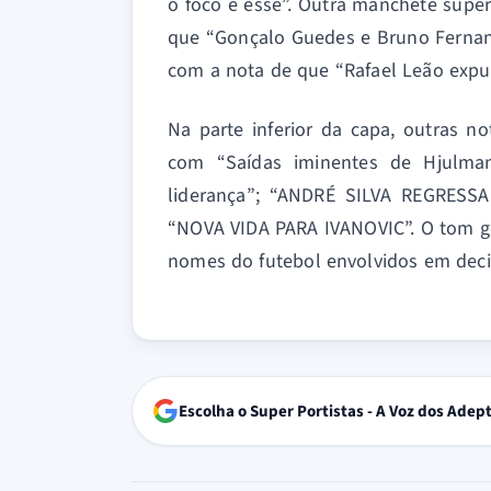
o foco é esse”. Outra manchete supe
que “Gonçalo Guedes e Bruno Fernan
com a nota de que “Rafael Leão expul
Na parte inferior da capa, outras n
com “Saídas iminentes de Hjulman
liderança”; “ANDRÉ SILVA REGRESS
“NOVA VIDA PARA IVANOVIC”. O tom ge
nomes do futebol envolvidos em deci
Escolha o Super Portistas - A Voz dos Adep