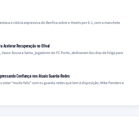
destaca a vitória expressiva do Benfica sobre o Hearts por 6-1, com a manchete
a Acelerar Recuperação no Olival
, Vasco Sousa e Samu, jogadores do FC Porto, abdicaram dos dias de folga para
Expressando Confiança nos Atuais Guarda-Redes
ou estar “muito feliz” com os guarda-redes que tem à disposição, Mike Penders e