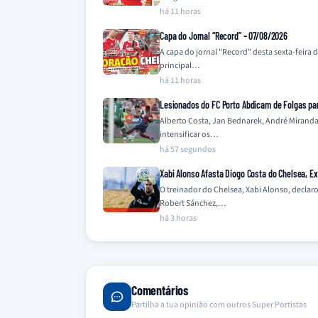
há 11 horas
Capa do Jornal “Record” – 07/08/2026
A capa do jornal "Record" desta sexta-feira 
principal…
há 11 horas
Lesionados do FC Porto Abdicam de Folgas par
Alberto Costa, Jan Bednarek, André Miranda
intensificar os…
há 57 segundos
Xabi Alonso Afasta Diogo Costa do Chelsea, 
O treinador do Chelsea, Xabi Alonso, declar
Robert Sánchez,…
há 3 horas
Comentários
Partilha a tua opinião com outros Super Portistas