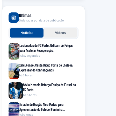
Últimas
Ordenadas por data de publicação
Notícias
Vídeos
Lesionados do FC Porto Abdicam de Folgas
para Acelerar Recuperação…
há 57 segundos
Xabi Alonso Afasta Diogo Costa do Chelsea,
Expressando Confiança nos…
há 3 horas
Sévio Marcelo Reforça Equipa de Futsal do
FC Porto
há 5 horas
Estádio do Dragão Abre Portas para
Apresentação do Futebol Feminino…
há 6 horas