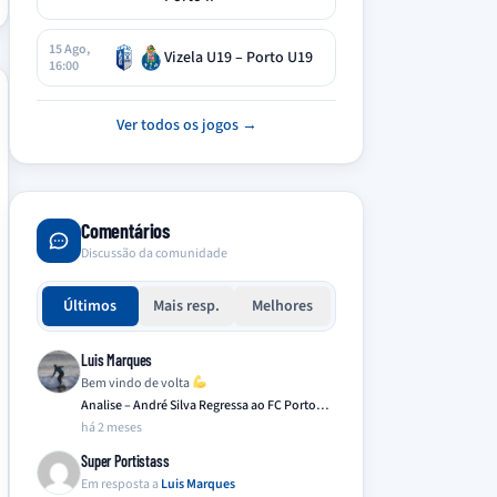
15 Ago,
Vizela U19 – Porto U19
16:00
Ver todos os jogos →
Comentários
Discussão da comunidade
Últimos
Mais resp.
Melhores
Luis Marques
Bem vindo de volta
Analise – André Silva Regressa ao FC Porto…
há 2 meses
Super Portistass
Em resposta a
Luis Marques