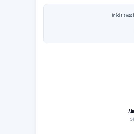
Inicia sess
Ai
Sê