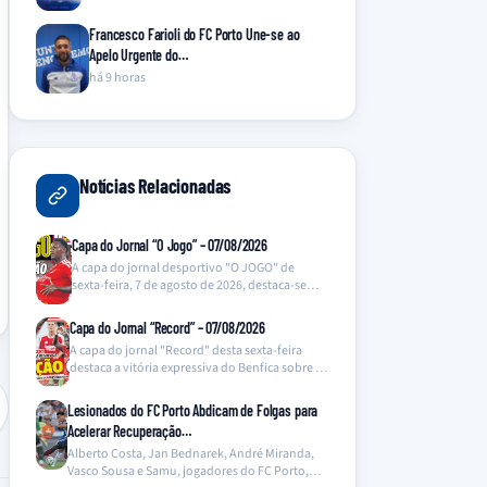
Francesco Farioli do FC Porto Une-se ao
Apelo Urgente do…
há 9 horas
Notícias Relacionadas
Capa do Jornal “O Jogo” – 07/08/2026
A capa do jornal desportivo "O JOGO" de
sexta-feira, 7 de agosto de 2026, destaca-se
com…
Capa do Jornal “Record” – 07/08/2026
A capa do jornal "Record" desta sexta-feira
destaca a vitória expressiva do Benfica sobre o
Hearts…
Lesionados do FC Porto Abdicam de Folgas para
Acelerar Recuperação…
Alberto Costa, Jan Bednarek, André Miranda,
Vasco Sousa e Samu, jogadores do FC Porto,