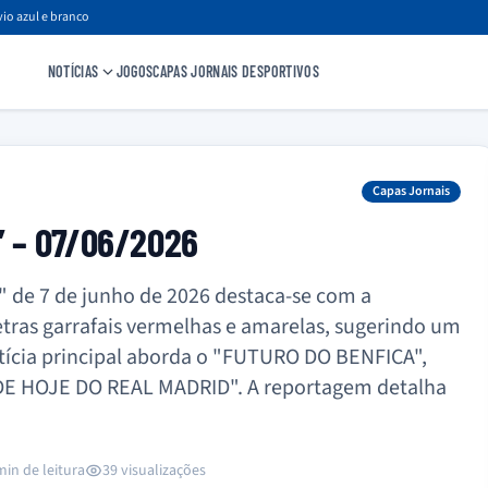
io azul e branco
NOTÍCIAS
JOGOS
CAPAS JORNAIS DESPORTIVOS
Capas Jornais
” – 07/06/2026
a" de 7 de junho de 2026 destaca-se com a
ras garrafais vermelhas e amarelas, sugerindo um
tícia principal aborda o "FUTURO DO BENFICA",
DE HOJE DO REAL MADRID". A reportagem detalha
min de leitura
39 visualizações