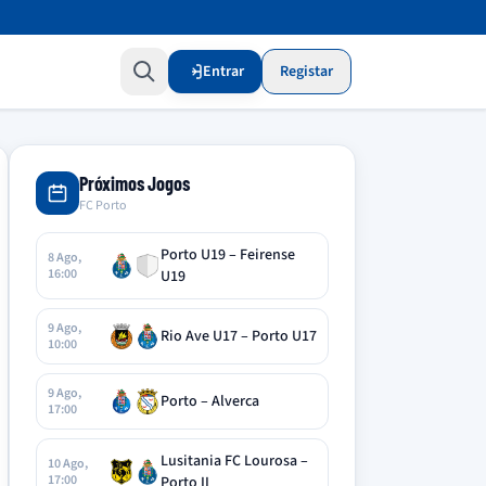
Entrar
Registar
Próximos Jogos
FC Porto
Porto U19 – Feirense
8 Ago,
16:00
U19
9 Ago,
Rio Ave U17 – Porto U17
10:00
9 Ago,
Porto – Alverca
17:00
Lusitania FC Lourosa –
10 Ago,
17:00
Porto II