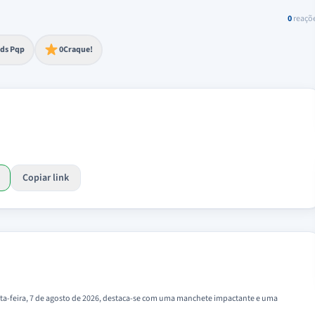
0
reaçõ
to extremo
ds Pqp
0
Craque!
Copiar link
xta-feira, 7 de agosto de 2026, destaca-se com uma manchete impactante e uma