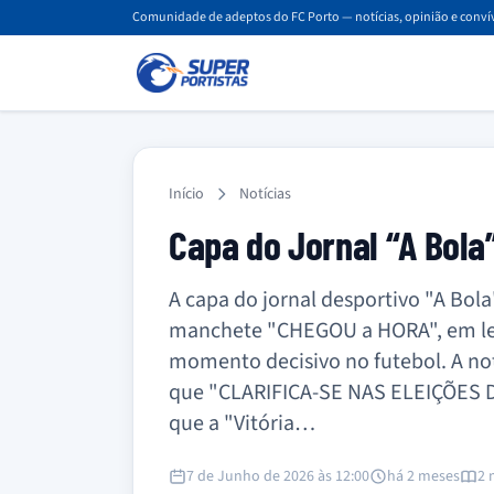
Comunidade de adeptos do FC Porto — notícias, opinião e convív
Início
Notícias
Capa do Jornal “A Bola
A capa do jornal desportivo "A Bol
manchete "CHEGOU a HORA", em let
momento decisivo no futebol. A no
que "CLARIFICA-SE NAS ELEIÇÕES 
que a "Vitória…
7 de Junho de 2026 às 12:00
há 2 meses
2 