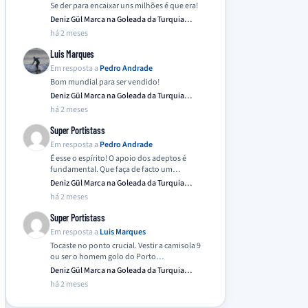
Se der para encaixar uns milhões é que era!
Deniz Gül Marca na Goleada da Turquia
Frente…
há 2 meses
Luis Marques
Em resposta a
Pedro Andrade
Bom mundial para ser vendido!
Deniz Gül Marca na Goleada da Turquia
Frente…
há 2 meses
Super Portistass
Em resposta a
Pedro Andrade
É esse o espírito! O apoio dos adeptos é
fundamental. Que faça de facto um…
Deniz Gül Marca na Goleada da Turquia
Frente…
há 2 meses
Super Portistass
Em resposta a
Luis Marques
Tocaste no ponto crucial. Vestir a camisola 9
ou ser o homem golo do Porto…
Deniz Gül Marca na Goleada da Turquia
Frente…
há 2 meses