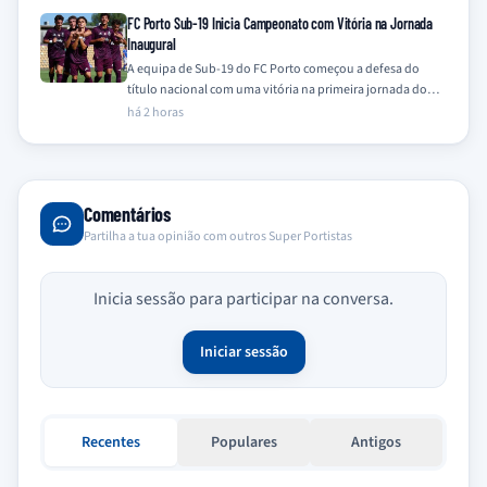
FC Porto Sub-19 Inicia Campeonato com Vitória na Jornada
Inaugural
A equipa de Sub-19 do FC Porto começou a defesa do
título nacional com uma vitória na primeira jornada do
Campeonato Nacional…
há 2 horas
Comentários
Partilha a tua opinião com outros Super Portistas
Inicia sessão para participar na conversa.
Iniciar sessão
Recentes
Populares
Antigos