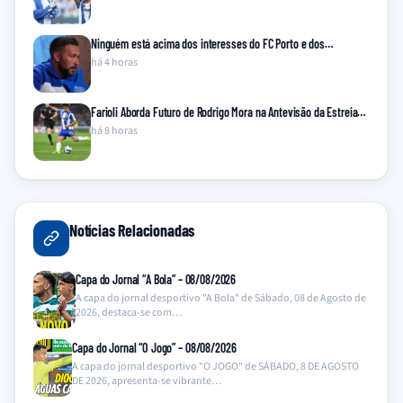
Ninguém está acima dos interesses do FC Porto e dos…
há 4 horas
Farioli Aborda Futuro de Rodrigo Mora na Antevisão da Estreia…
há 8 horas
Notícias Relacionadas
Capa do Jornal “A Bola” – 08/08/2026
A capa do jornal desportivo "A Bola" de Sábado, 08 de Agosto de
2026, destaca-se com…
Capa do Jornal “O Jogo” – 08/08/2026
A capa do jornal desportivo "O JOGO" de SÁBADO, 8 DE AGOSTO
DE 2026, apresenta-se vibrante…