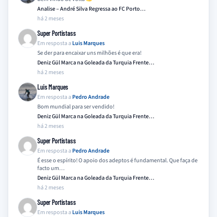
Analise – André Silva Regressa ao FC Porto…
há 2 meses
Super Portistass
Em resposta a
Luis Marques
Se der para encaixar uns milhões é que era!
Deniz Gül Marca na Goleada da Turquia Frente…
há 2 meses
Luis Marques
Em resposta a
Pedro Andrade
Bom mundial para ser vendido!
Deniz Gül Marca na Goleada da Turquia Frente…
há 2 meses
Super Portistass
Em resposta a
Pedro Andrade
É esse o espírito! O apoio dos adeptos é fundamental. Que faça de
facto um…
Deniz Gül Marca na Goleada da Turquia Frente…
há 2 meses
Super Portistass
Em resposta a
Luis Marques