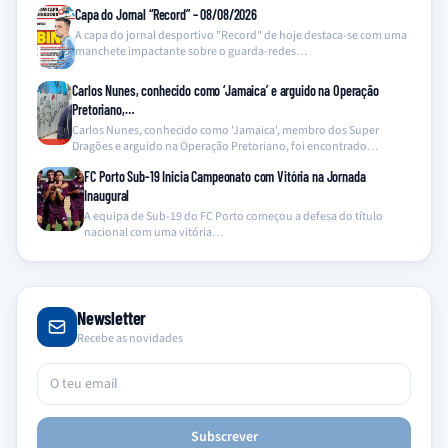
Capa do Jornal “Record” – 08/08/2026
A capa do jornal desportivo "Record" de hoje destaca-se com uma
manchete impactante sobre o guarda-redes…
Carlos Nunes, conhecido como ‘Jamaica’ e arguido na Operação
Pretoriano,…
Carlos Nunes, conhecido como 'Jamaica', membro dos Super
Dragões e arguido na Operação Pretoriano, foi encontrado…
FC Porto Sub-19 Inicia Campeonato com Vitória na Jornada
Inaugural
A equipa de Sub-19 do FC Porto começou a defesa do título
nacional com uma vitória…
Newsletter
Recebe as novidades
Subscrever