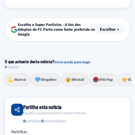
Escolha o Super Portistas - A Voz dos
Escolher
Adeptos do FC Porto como fonte preferida no
Google
O que achaste desta notícia?
Inicia sessão para reagir
0
reações
Esforço, determinação, aprovação forte
Lealdade, amor clubístico, sentimento profundo
Impressionante, chocante, de grande impacto
Reação de desespero, raiva, frustração ou espanto extremo
Excelência, destaque, o melhor
0
Garra!
0
Orgulho!
0
Brutal!
0
Fds Pqp
0
Cra
Partilha esta notícia
Espalha a palavra entre os Super Portistas
0
partilhas
0
comentários
Partilhar: