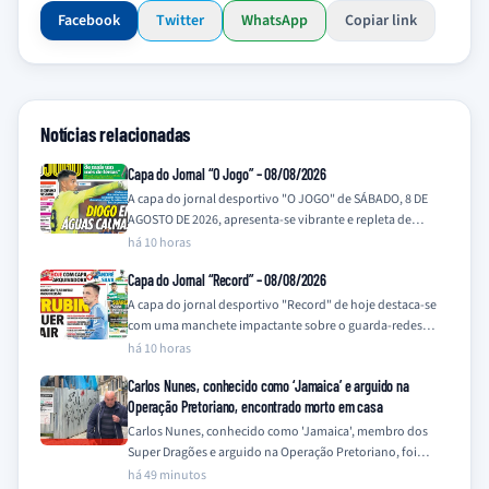
Facebook
Twitter
WhatsApp
Copiar link
Notícias relacionadas
Capa do Jornal “O Jogo” – 08/08/2026
A capa do jornal desportivo "O JOGO" de SÁBADO, 8 DE
AGOSTO DE 2026, apresenta-se vibrante e repleta de
notícias que prometem…
há 10 horas
Capa do Jornal “Record” – 08/08/2026
A capa do jornal desportivo "Record" de hoje destaca-se
com uma manchete impactante sobre o guarda-redes
Trubin, do Benfica. A frase "TRUBIN…
há 10 horas
Carlos Nunes, conhecido como ‘Jamaica’ e arguido na
Operação Pretoriano, encontrado morto em casa
Carlos Nunes, conhecido como 'Jamaica', membro dos
Super Dragões e arguido na Operação Pretoriano, foi
encontrado morto na sua residência este sábado,…
há 49 minutos