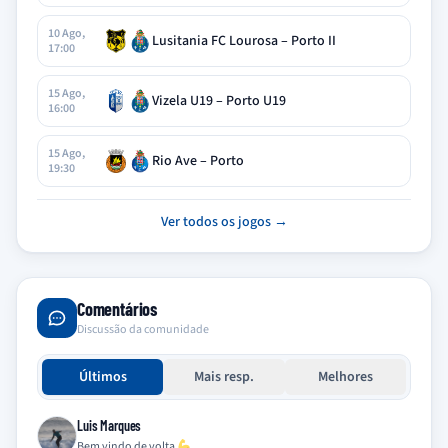
10 Ago,
Lusitania FC Lourosa – Porto II
17:00
15 Ago,
Vizela U19 – Porto U19
16:00
15 Ago,
Rio Ave – Porto
19:30
Ver todos os jogos →
Comentários
Discussão da comunidade
Últimos
Mais resp.
Melhores
Luis Marques
Bem vindo de volta