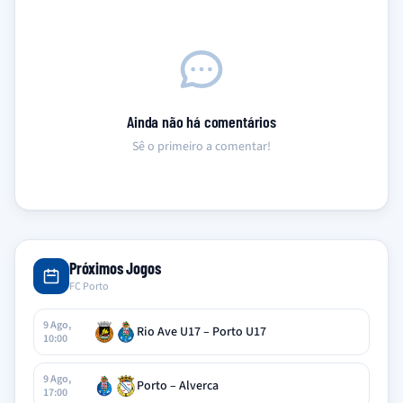
Ainda não há comentários
Sê o primeiro a comentar!
Próximos Jogos
FC Porto
9 Ago,
Rio Ave U17 – Porto U17
10:00
9 Ago,
Porto – Alverca
17:00