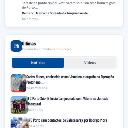
Tocaste no ponto crucial. Vestir a camisola 9 ou ser o homem golo
do Porto…
Deniz Gül Marca na Goleada da Turquia Frente…
há 2 meses
Últimas
Ordenadas por data de publicação
Notícias
Vídeos
Carlos Nunes, conhecido como ‘Jamaica’ e arguido na Operação
Pretoriano,…
há 49 minutos
FC Porto Sub-19 Inicia Campeonato com Vitória na Jornada
Inaugural
há 2 horas
FC Porto sem contactos do Galatasaray por Rodrigo Mora
há 4 horas