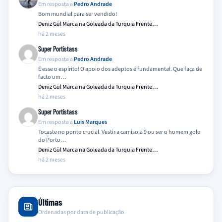
Em resposta a
Pedro Andrade
Bom mundial para ser vendido!
Deniz Gül Marca na Goleada da Turquia Frente…
há 2 meses
Super Portistass
Em resposta a
Pedro Andrade
É esse o espírito! O apoio dos adeptos é fundamental. Que faça de
facto um…
Deniz Gül Marca na Goleada da Turquia Frente…
há 2 meses
Super Portistass
Em resposta a
Luis Marques
Tocaste no ponto crucial. Vestir a camisola 9 ou ser o homem golo
do Porto…
Deniz Gül Marca na Goleada da Turquia Frente…
há 2 meses
Últimas
Ordenadas por data de publicação