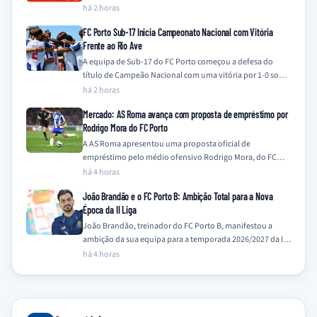
jogador e de qualquer…
há 2 horas
FC Porto Sub-17 Inicia Campeonato Nacional com Vitória
Frente ao Rio Ave
A equipa de Sub-17 do FC Porto começou a defesa do
título de Campeão Nacional com uma vitória por 1-0 sobre
o…
há 2 horas
Mercado: AS Roma avança com proposta de empréstimo por
Rodrigo Mora do FC Porto
A AS Roma apresentou uma proposta oficial de
empréstimo pelo médio ofensivo Rodrigo Mora, do FC
Porto, com uma opção de compra,…
há 4 horas
João Brandão e o FC Porto B: Ambição Total para a Nova
Época da II Liga
João Brandão, treinador do FC Porto B, manifestou a
ambição da sua equipa para a temporada 2026/2027 da II
Liga, prometendo ir…
há 4 horas