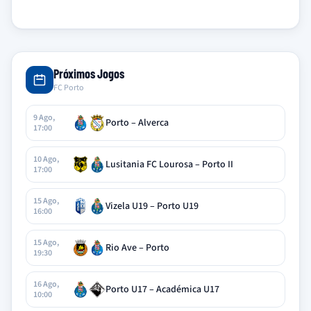
Próximos Jogos
FC Porto
9 Ago,
Porto – Alverca
17:00
10 Ago,
Lusitania FC Lourosa – Porto II
17:00
15 Ago,
Vizela U19 – Porto U19
16:00
15 Ago,
Rio Ave – Porto
19:30
16 Ago,
Porto U17 – Académica U17
10:00