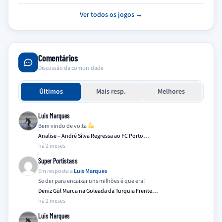
Ver todos os jogos →
Comentários
Discussão da comunidade
Últimos
Mais resp.
Melhores
Luis Marques
Bem vindo de volta
Analise – André Silva Regressa ao FC Porto…
há 2 meses
Super Portistass
Em resposta a
Luis Marques
Se der para encaixar uns milhões é que era!
Deniz Gül Marca na Goleada da Turquia Frente…
há 2 meses
Luis Marques