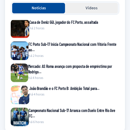
Notícias
Vídeos
Casa de Deniz Gül, jogador do FC Porto, assaltada
há 2 horas
FC Porto Sub-17 Inicia Campeonato Nacional com Vitória Frente
ao…
há 2 horas
Mercado: AS Roma avança com proposta de empréstimo por
Rodrigo…
há 4 horas
João Brandão e o FC Porto B: Ambição Total para…
há 4 horas
Campeonato Nacional Sub-17 Arranca com Duelo Entre Rio Ave
FC…
há 6 horas