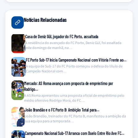
Notícias Relacionadas
Casa de Deniz Gül, jogador do FC Porto, assaltada
A residência do avançado do FC Porto, Deniz Gül, foi assaltada
este domingo de manhã, na…
FC Porto Sub-17 Inicia Campeonato Nacional com Vitória Frente ao…
A equipa de Sub-17 do FC Porto começou a defesa do título de
Campeão Nacional com…
Mercado: AS Roma avança com proposta de empréstimo por
Rodrigo…
A AS Roma apresentou uma proposta oficial de empréstimo pelo
médio ofensivo Rodrigo Mora, do FC…
João Brandão e o FC Porto B: Ambição Total para…
João Brandão, treinador do FC Porto B, manifestou a ambição da
sua equipa para a temporada…
Campeonato Nacional Sub-17 Arranca com Duelo Entre Rio Ave FC…