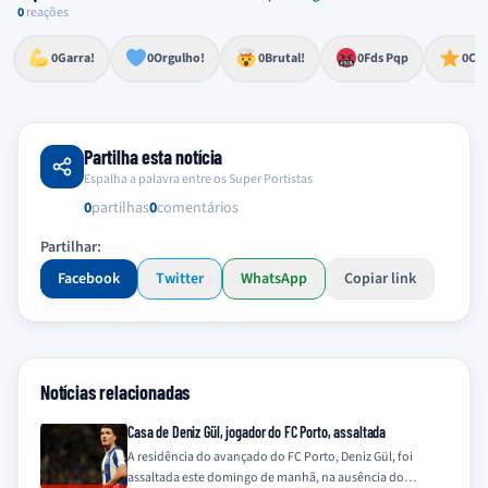
0
reações
Esforço, determinação, aprovação forte
Lealdade, amor clubístico, sentimento profundo
Impressionante, chocante, de grande impacto
Reação de desespero, raiva, frustração ou espanto extremo
Excelência, destaque, o melhor
0
Garra!
0
Orgulho!
0
Brutal!
0
Fds Pqp
0
Cra
Partilha esta notícia
Espalha a palavra entre os Super Portistas
0
partilhas
0
comentários
Partilhar:
Facebook
Twitter
WhatsApp
Copiar link
Notícias relacionadas
Casa de Deniz Gül, jogador do FC Porto, assaltada
A residência do avançado do FC Porto, Deniz Gül, foi
assaltada este domingo de manhã, na ausência do