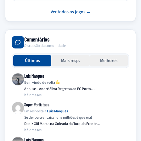
Ver todos os jogos →
Comentários
Discussão da comunidade
Últimos
Mais resp.
Melhores
Luis Marques
Bem vindo de volta
Analise – André Silva Regressa ao FC Porto…
há 2 meses
Super Portistass
Em resposta a
Luis Marques
Se der para encaixar uns milhões é que era!
Deniz Gül Marca na Goleada da Turquia Frente…
há 2 meses
Luis Marques