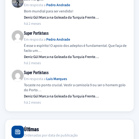
Em resposta a
Pedro Andrade
Bom mundial para ser vendido!
Deniz Gül Marca na Goleada da Turquia Frente…
há 2 meses
Super Portistass
Em resposta a
Pedro Andrade
É esse o espírito! O apoio dos adeptos é fundamental. Que faça de
facto um…
Deniz Gül Marca na Goleada da Turquia Frente…
há 2 meses
Super Portistass
Em resposta a
Luis Marques
Tocaste no ponto crucial. Vestir a camisola 9 ou ser o homem golo
do Porto…
Deniz Gül Marca na Goleada da Turquia Frente…
há 2 meses
Últimas
Ordenadas por data de publicação