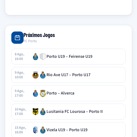
Próximos Jogos
FC Porto
8 Ago,
Porto U19 – Feirense U19
16:00
9 Ago,
Rio Ave U17 – Porto U17
10:00
9 Ago,
Porto – Alverca
17:00
10 Ago,
Lusitania FC Lourosa – Porto II
17:00
15 Ago,
Vizela U19 – Porto U19
16:00