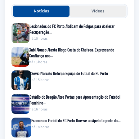
Notícias
Vídeos
Lesionados do FC Porto Abdicam de Folgas para Acelerar
Recuperação…
há 10 horas
Xabi Alonso Afasta Diogo Costa do Chelsea, Expressando
Confiança nos…
há 13 horas
Sévio Marcelo Reforça Equipa de Futsal do FC Porto
há 15 horas
Estádio do Dragão Abre Portas para Apresentação do Futebol
Feminino…
há 16 horas
Francesco Farioli do FC Porto Une-se ao Apelo Urgente do…
há 18 horas