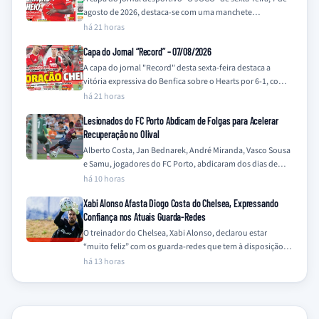
agosto de 2026, destaca-se com uma manchete
impactante e uma imagem…
há 21 horas
Capa do Jornal “Record” – 07/08/2026
A capa do jornal "Record" desta sexta-feira destaca a
vitória expressiva do Benfica sobre o Hearts por 6-1, com a
manchete principal…
há 21 horas
Lesionados do FC Porto Abdicam de Folgas para Acelerar
Recuperação no Olival
Alberto Costa, Jan Bednarek, André Miranda, Vasco Sousa
e Samu, jogadores do FC Porto, abdicaram dos dias de
folga para intensificar os…
há 10 horas
Xabi Alonso Afasta Diogo Costa do Chelsea, Expressando
Confiança nos Atuais Guarda-Redes
O treinador do Chelsea, Xabi Alonso, declarou estar
“muito feliz” com os guarda-redes que tem à disposição,
Mike Penders e Robert Sánchez,…
há 13 horas