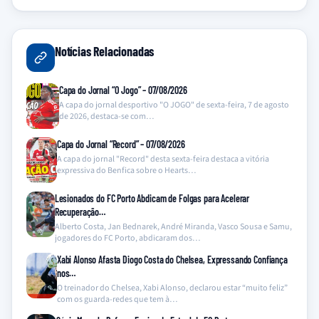
Notícias Relacionadas
Capa do Jornal “O Jogo” – 07/08/2026
A capa do jornal desportivo "O JOGO" de sexta-feira, 7 de agosto
de 2026, destaca-se com…
Capa do Jornal “Record” – 07/08/2026
A capa do jornal "Record" desta sexta-feira destaca a vitória
expressiva do Benfica sobre o Hearts…
Lesionados do FC Porto Abdicam de Folgas para Acelerar
Recuperação…
Alberto Costa, Jan Bednarek, André Miranda, Vasco Sousa e Samu,
jogadores do FC Porto, abdicaram dos…
Xabi Alonso Afasta Diogo Costa do Chelsea, Expressando Confiança
nos…
O treinador do Chelsea, Xabi Alonso, declarou estar “muito feliz”
com os guarda-redes que tem à…