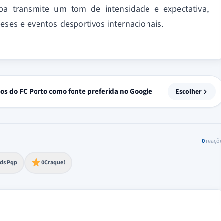
pa transmite um tom de intensidade e expectativa,
eses e eventos desportivos internacionais.
tos do FC Porto como fonte preferida no Google
Escolher
0
reaçõ
to extremo
ds Pqp
0
Craque!