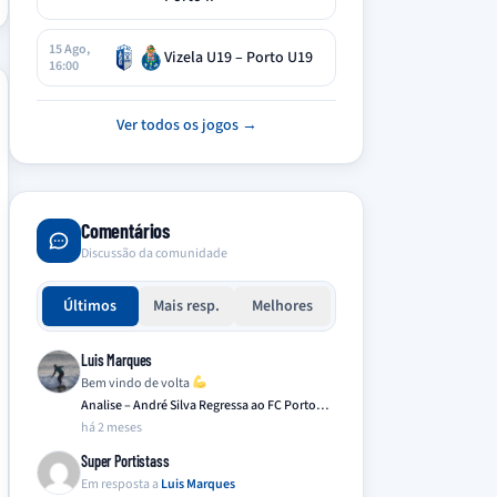
15 Ago,
Vizela U19 – Porto U19
16:00
Ver todos os jogos →
Comentários
Discussão da comunidade
Últimos
Mais resp.
Melhores
Luis Marques
Bem vindo de volta
Analise – André Silva Regressa ao FC Porto…
há 2 meses
Super Portistass
Em resposta a
Luis Marques