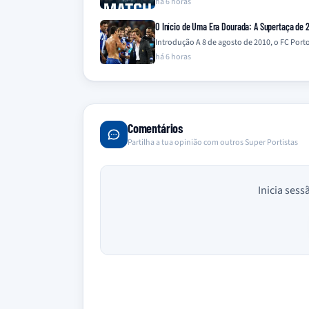
há 6 horas
O Início de Uma Era Dourada: A Supertaça de 2
Introdução A 8 de agosto de 2010, o FC Por
há 6 horas
Comentários
Partilha a tua opinião com outros Super Portistas
Inicia sess