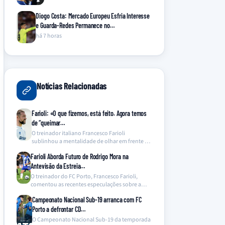
Diogo Costa: Mercado Europeu Esfria Interesse
e Guarda-Redes Permanece no…
há 7 horas
Notícias Relacionadas
Farioli: «O que fizemos, está feito. Agora temos
de “queimar…
O treinador italiano Francesco Farioli
sublinhou a mentalidade de olhar em frente no
FC Porto, após…
Farioli Aborda Futuro de Rodrigo Mora na
Antevisão da Estreia…
O treinador do FC Porto, Francesco Farioli,
comentou as recentes especulações sobre a
alegada vontade de…
Campeonato Nacional Sub-19 arranca com FC
Porto a defrontar CD…
O Campeonato Nacional Sub-19 da temporada