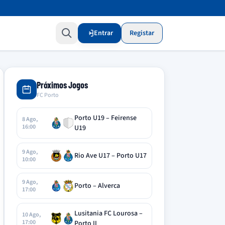
Entrar
Registar
Próximos Jogos
FC Porto
Porto U19 – Feirense
8 Ago,
16:00
U19
9 Ago,
Rio Ave U17 – Porto U17
10:00
9 Ago,
Porto – Alverca
17:00
Lusitania FC Lourosa –
10 Ago,
17:00
Porto II