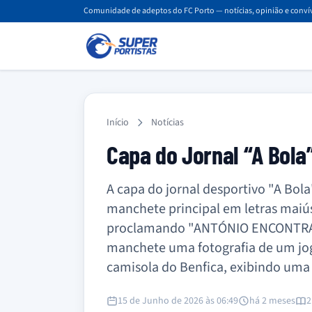
Comunidade de adeptos do FC Porto — notícias, opinião e convív
Início
Notícias
Capa do Jornal “A Bola
A capa do jornal desportivo "A Bol
manchete principal em letras maiú
proclamando "ANTÓNIO ENCONTRA
manchete uma fotografia de um jo
camisola do Benfica, exibindo uma
15 de Junho de 2026 às 06:49
há 2 meses
2