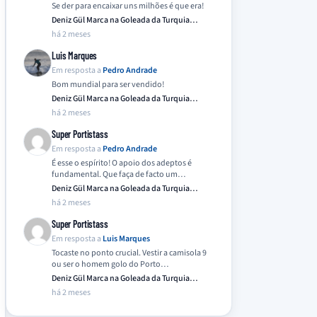
Se der para encaixar uns milhões é que era!
Deniz Gül Marca na Goleada da Turquia
Frente…
há 2 meses
Luis Marques
Em resposta a
Pedro Andrade
Bom mundial para ser vendido!
Deniz Gül Marca na Goleada da Turquia
Frente…
há 2 meses
Super Portistass
Em resposta a
Pedro Andrade
É esse o espírito! O apoio dos adeptos é
fundamental. Que faça de facto um…
Deniz Gül Marca na Goleada da Turquia
Frente…
há 2 meses
Super Portistass
Em resposta a
Luis Marques
Tocaste no ponto crucial. Vestir a camisola 9
ou ser o homem golo do Porto…
Deniz Gül Marca na Goleada da Turquia
Frente…
há 2 meses