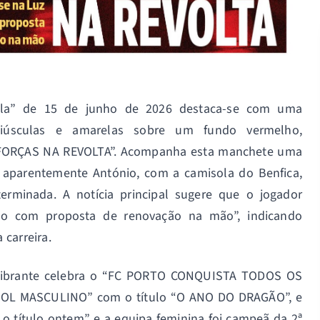
ola” de 15 de junho de 2026 destaca-se com uma
aiúsculas e amarelas sobre um fundo vermelho,
ORÇAS NA REVOLTA”. Acompanha esta manchete uma
, aparentemente António, com a camisola do Benfica,
erminada. A notícia principal sugere que o jogador
ho com proposta de renovação na mão”, indicando
carreira.
 vibrante celebra o “FC PORTO CONQUISTA TODOS OS
L MASCULINO” com o título “O ANO DO DRAGÃO”, e
 título ontem” e a equipa feminina foi campeã da 2ª