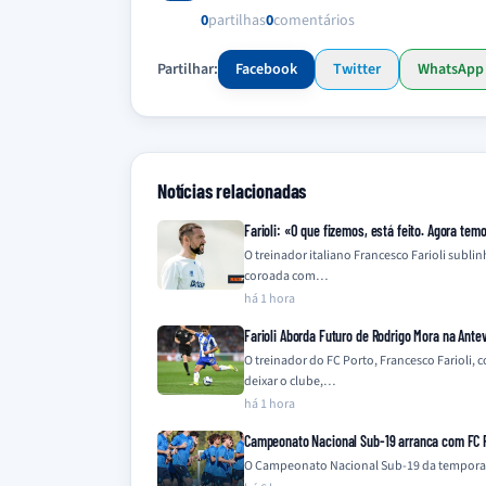
0
partilhas
0
comentários
Partilhar:
Facebook
Twitter
WhatsApp
Notícias relacionadas
Farioli: «O que fizemos, está feito. Agora te
O treinador italiano Francesco Farioli sub
coroada com…
há 1 hora
Farioli Aborda Futuro de Rodrigo Mora na Antev
O treinador do FC Porto, Francesco Farioli
deixar o clube,…
há 1 hora
Campeonato Nacional Sub-19 arranca com FC P
O Campeonato Nacional Sub-19 da temporada