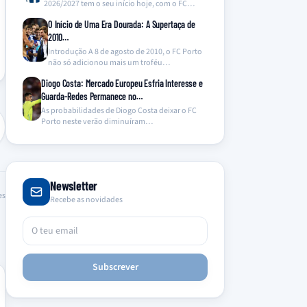
2026/2027 tem o seu início hoje, com o FC
Porto…
O Início de Uma Era Dourada: A Supertaça de
2010…
Introdução A 8 de agosto de 2010, o FC Porto
não só adicionou mais um troféu…
Diogo Costa: Mercado Europeu Esfria Interesse e
Guarda-Redes Permanece no…
As probabilidades de Diogo Costa deixar o FC
Porto neste verão diminuíram
significativamente, com o Chelsea…
Newsletter
es
Recebe as novidades
Subscrever