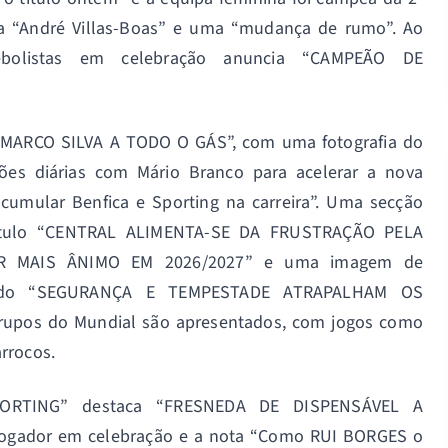
a “André Villas-Boas” e uma “mudança de rumo”. Ao
bolistas em celebração anuncia “CAMPEÃO DE
 MARCO SILVA A TODO O GÁS”, com uma fotografia do
ões diárias com Mário Branco para acelerar a nova
acumular Benfica e Sporting na carreira”. Uma secção
ítulo “CENTRAL ALIMENTA-SE DA FRUSTRAÇÃO PELA
R MAIS ÂNIMO EM 2026/2027” e uma imagem de
indo “SEGURANÇA E TEMPESTADE ATRAPALHAM OS
grupos do Mundial são apresentados, com jogos como
rrocos.
“SPORTING” destaca “FRESNEDA DE DISPENSÁVEL A
jogador em celebração e a nota “Como RUI BORGES o