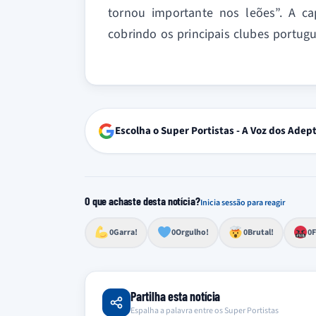
tornou importante nos leões”. A ca
cobrindo os principais clubes portugu
Escolha o Super Portistas - A Voz dos Adep
O que achaste desta notícia?
Inicia sessão para reagir
Esforço, determinação, aprovação forte
Lealdade, amor clubístico, sentimento profundo
Impressionante, chocante, de grande impacto
Reação de desespero, raiva, frustração ou espan
Excelência, destaque, o melhor
0
Garra!
0
Orgulho!
0
Brutal!
0
F
Partilha esta notícia
Espalha a palavra entre os Super Portistas