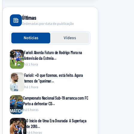
Últimas
Ordenadas por data de publicação
Notícias
Vídeos
Farioli Aborda Futuro de Rodrigo Mora na
Antevisão da Estreia…
há 1 hora
Farioli: «O que fizemos, está feito. Agora
temos de “queimar…
há 1 hora
Campeonato Nacional Sub-19 arranca com FC
Porto a defrontar CD…
há 6 horas
O Início de Uma Era Dourada: A Supertaça
de 2010…
há 6 horas