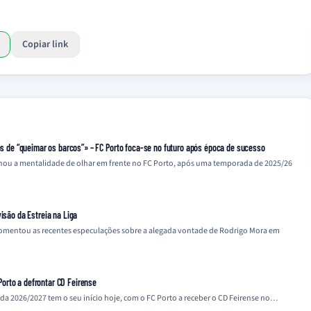
Copiar link
mos de “queimar os barcos”» – FC Porto foca-se no futuro após época de sucesso
linhou a mentalidade de olhar em frente no FC Porto, após uma temporada de 2025/26
isão da Estreia na Liga
, comentou as recentes especulações sobre a alegada vontade de Rodrigo Mora em
orto a defrontar CD Feirense
 2026/2027 tem o seu início hoje, com o FC Porto a receber o CD Feirense no…