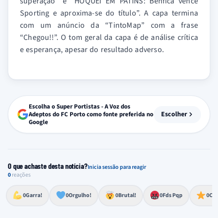
superação” e “HÓQUEI EM PATINS: Benfica vence
Sporting e aproxima-se do título”. A capa termina
com um anúncio da “TintoMap” com a frase
“Chegou!!”. O tom geral da capa é de análise crítica
e esperança, apesar do resultado adverso.
Escolha o Super Portistas - A Voz dos
Escolher
Adeptos do FC Porto como fonte preferida no
Google
O que achaste desta notícia?
Inicia sessão para reagir
0
reações
Esforço, determinação, aprovação forte
Lealdade, amor clubístico, sentimento profundo
Impressionante, chocante, de grande impacto
Reação de desespero, raiva, frustração ou espanto extremo
Excelência, destaque, o melhor
0
Garra!
0
Orgulho!
0
Brutal!
0
Fds Pqp
0
Cra