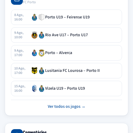
FC Porto
8 Ago,
Porto U19 – Feirense U19
16:00
9 Ago,
Rio Ave U17 – Porto U17
10:00
9 Ago,
Porto – Alverca
17:00
10 Ago,
Lusitania FC Lourosa – Porto II
17:00
15 Ago,
Vizela U19 – Porto U19
16:00
Ver todos os jogos →
Comentários