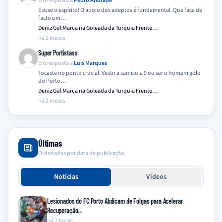
Em resposta a
Pedro Andrade
É esse o espírito! O apoio dos adeptos é fundamental. Que faça de
facto um…
Deniz Gül Marca na Goleada da Turquia Frente…
há 2 meses
Super Portistass
Em resposta a
Luis Marques
Tocaste no ponto crucial. Vestir a camisola 9 ou ser o homem golo
do Porto…
Deniz Gül Marca na Goleada da Turquia Frente…
há 2 meses
Últimas
Ordenadas por data de publicação
Notícias
Vídeos
Lesionados do FC Porto Abdicam de Folgas para Acelerar
Recuperação…
há 7 horas