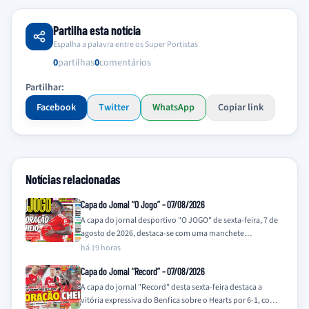
Partilha esta notícia
Espalha a palavra entre os Super Portistas
0
partilhas
0
comentários
Partilhar:
Facebook
Twitter
WhatsApp
Copiar link
Notícias relacionadas
Capa do Jornal “O Jogo” – 07/08/2026
A capa do jornal desportivo "O JOGO" de sexta-feira, 7 de
agosto de 2026, destaca-se com uma manchete
impactante e uma imagem…
há 19 horas
Capa do Jornal “Record” – 07/08/2026
A capa do jornal "Record" desta sexta-feira destaca a
vitória expressiva do Benfica sobre o Hearts por 6-1, com a