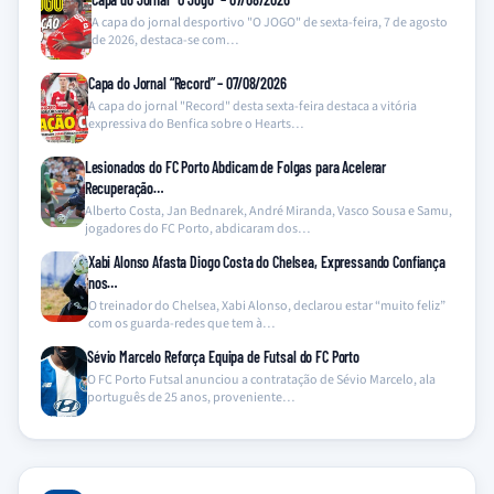
A capa do jornal desportivo "O JOGO" de sexta-feira, 7 de agosto
de 2026, destaca-se com…
Capa do Jornal “Record” – 07/08/2026
A capa do jornal "Record" desta sexta-feira destaca a vitória
expressiva do Benfica sobre o Hearts…
Lesionados do FC Porto Abdicam de Folgas para Acelerar
Recuperação…
Alberto Costa, Jan Bednarek, André Miranda, Vasco Sousa e Samu,
jogadores do FC Porto, abdicaram dos…
Xabi Alonso Afasta Diogo Costa do Chelsea, Expressando Confiança
nos…
O treinador do Chelsea, Xabi Alonso, declarou estar “muito feliz”
com os guarda-redes que tem à…
Sévio Marcelo Reforça Equipa de Futsal do FC Porto
O FC Porto Futsal anunciou a contratação de Sévio Marcelo, ala
português de 25 anos, proveniente…