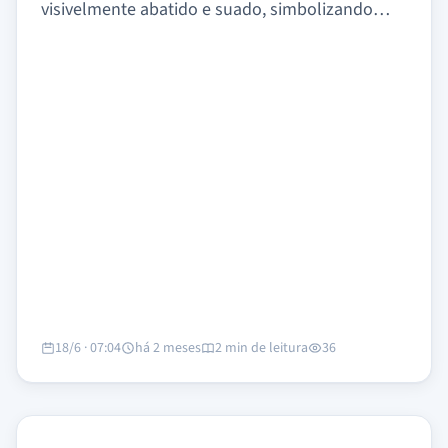
visivelmente abatido e suado, simbolizando…
18/6 · 07:04
há 2 meses
2 min de leitura
36