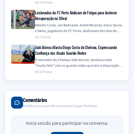
manchete principal…
há 19 horas
Lesionados do FC Porto Abdicam de Folgas para Acelerar
Recuperação no Olival
Alberto Costa, Jan Bednarek, André Miranda, Vasco Sousa
e Samu, jogadores do FC Porto, abdicaram dos dias de
folga para intensificar os…
há 7 horas
Xabi Alonso Afasta Diogo Costa do Chelsea, Expressando
Confiança nos Atuais Guarda-Redes
O treinador do Chelsea, Xabi Alonso, declarou estar
“muito feliz” com os guarda-redes que tem à disposição,
Mike Penders e Robert Sánchez,…
há 10 horas
Comentários
Partilha a tua opinião com outros Super Portistas
Inicia sessão para participar na conversa.