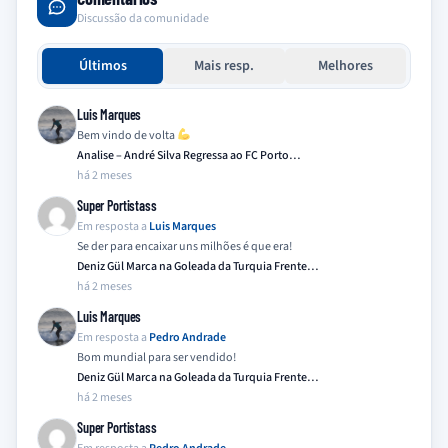
Discussão da comunidade
Últimos
Mais resp.
Melhores
Luis Marques
Bem vindo de volta
Analise – André Silva Regressa ao FC Porto…
há 2 meses
Super Portistass
Em resposta a
Luis Marques
Se der para encaixar uns milhões é que era!
Deniz Gül Marca na Goleada da Turquia Frente…
há 2 meses
Luis Marques
Em resposta a
Pedro Andrade
Bom mundial para ser vendido!
Deniz Gül Marca na Goleada da Turquia Frente…
há 2 meses
Super Portistass