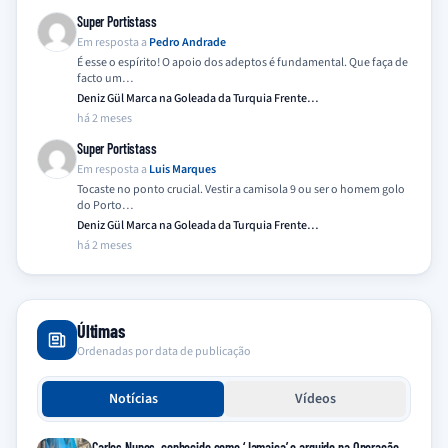
Super Portistass
Em resposta a
Pedro Andrade
É esse o espírito! O apoio dos adeptos é fundamental. Que faça de
facto um…
Deniz Gül Marca na Goleada da Turquia Frente…
há 2 meses
Super Portistass
Em resposta a
Luis Marques
Tocaste no ponto crucial. Vestir a camisola 9 ou ser o homem golo
do Porto…
Deniz Gül Marca na Goleada da Turquia Frente…
há 2 meses
Últimas
Ordenadas por data de publicação
Notícias
Vídeos
Carlos Nunes, conhecido como ‘Jamaica’ e arguido na Operação