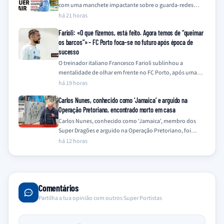
com uma manchete impactante sobre o guarda-redes
Trubin, do Benfica. A frase "TRUBIN…
há 21 horas
Farioli: «O que fizemos, está feito. Agora temos de “queimar
os barcos”» – FC Porto foca-se no futuro após época de
sucesso
O treinador italiano Francesco Farioli sublinhou a
mentalidade de olhar em frente no FC Porto, após uma
temporada de 2025/26 coroada com…
há 19 horas
Carlos Nunes, conhecido como ‘Jamaica’ e arguido na
Operação Pretoriano, encontrado morto em casa
Carlos Nunes, conhecido como 'Jamaica', membro dos
Super Dragões e arguido na Operação Pretoriano, foi
encontrado morto na sua residência este sábado,…
há 12 horas
Comentários
Partilha a tua opinião com outros Super Portistas