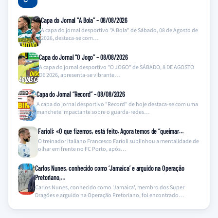
Capa do Jornal “A Bola” – 08/08/2026
A capa do jornal desportivo "A Bola" de Sábado, 08 de Agosto de
2026, destaca-se com…
Capa do Jornal “O Jogo” – 08/08/2026
A capa do jornal desportivo "O JOGO" de SÁBADO, 8 DE AGOSTO
DE 2026, apresenta-se vibrante…
Capa do Jornal “Record” – 08/08/2026
A capa do jornal desportivo "Record" de hoje destaca-se com uma
manchete impactante sobre o guarda-redes…
Farioli: «O que fizemos, está feito. Agora temos de “queimar…
O treinador italiano Francesco Farioli sublinhou a mentalidade de
olhar em frente no FC Porto, após…
Carlos Nunes, conhecido como ‘Jamaica’ e arguido na Operação
Pretoriano,…
Carlos Nunes, conhecido como 'Jamaica', membro dos Super
Dragões e arguido na Operação Pretoriano, foi encontrado…