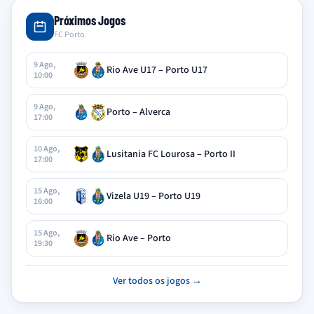
Próximos Jogos
FC Porto
9 Ago,
Rio Ave U17 – Porto U17
10:00
9 Ago,
Porto – Alverca
17:00
10 Ago,
Lusitania FC Lourosa – Porto II
17:00
15 Ago,
Vizela U19 – Porto U19
16:00
15 Ago,
Rio Ave – Porto
19:30
Ver todos os jogos →