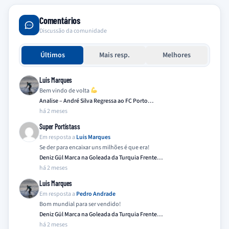
Comentários
Discussão da comunidade
Últimos
Mais resp.
Melhores
Luis Marques
Bem vindo de volta
Analise – André Silva Regressa ao FC Porto…
há 2 meses
Super Portistass
Em resposta a
Luis Marques
Se der para encaixar uns milhões é que era!
Deniz Gül Marca na Goleada da Turquia Frente…
há 2 meses
Luis Marques
Em resposta a
Pedro Andrade
Bom mundial para ser vendido!
Deniz Gül Marca na Goleada da Turquia Frente…
há 2 meses