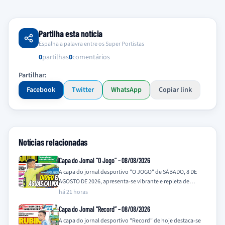
Partilha esta notícia
Espalha a palavra entre os Super Portistas
0
partilhas
0
comentários
Partilhar:
Facebook
Twitter
WhatsApp
Copiar link
Notícias relacionadas
Capa do Jornal “O Jogo” – 08/08/2026
A capa do jornal desportivo "O JOGO" de SÁBADO, 8 DE
AGOSTO DE 2026, apresenta-se vibrante e repleta de
notícias que prometem…
há 21 horas
Capa do Jornal “Record” – 08/08/2026
A capa do jornal desportivo "Record" de hoje destaca-se