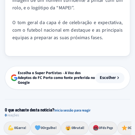
imagem de um homem sorridente a pintar com um
rolo, e o logótipo da “MAPEI”.
O tom geral da capa é de celebração e expectativa,
com o futebol nacional em destaque e as principais
equipas a preparar as suas próximas fases.
Escolha o Super Portistas - A Voz dos
Escolher
Adeptos do FC Porto como fonte preferida no
Google
O que achaste desta notícia?
Inicia sessão para reagir
0
reações
Esforço, determinação, aprovação forte
Lealdade, amor clubístico, sentimento profundo
Impressionante, chocante, de grande impacto
Reação de desespero, raiva, frustração ou espanto extremo
Excelência, destaque, o melhor
0
Garra!
0
Orgulho!
0
Brutal!
0
Fds Pqp
0
Cra