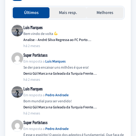
Últimos
Mais resp.
Melhores
Luis Marques
Bem vindo de volta
Analise – André Silva Regressa ao FC Porto…
há 2 meses
Super Portistass
Em resposta a
Luis Marques
Se der para encaixar uns milhões é que era!
Deniz Gül Marca na Goleada da Turquia Frente…
há 2 meses
Luis Marques
Em resposta a
Pedro Andrade
Bom mundial para ser vendido!
Deniz Gül Marca na Goleada da Turquia Frente…
há 2 meses
Super Portistass
Em resposta a
Pedro Andrade
É esse o espírito! O apoio dos adeptos é fundamental. Que faça de