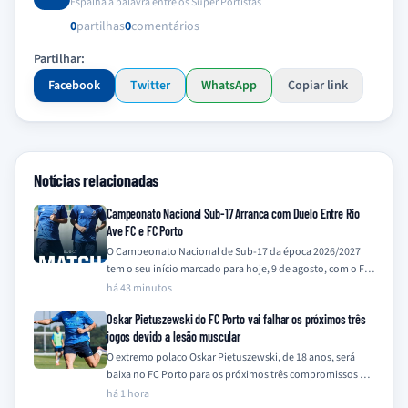
Espalha a palavra entre os Super Portistas
0
partilhas
0
comentários
Partilhar:
Facebook
Twitter
WhatsApp
Copiar link
Notícias relacionadas
Campeonato Nacional Sub-17 Arranca com Duelo Entre Rio
Ave FC e FC Porto
O Campeonato Nacional de Sub-17 da época 2026/2027
tem o seu início marcado para hoje, 9 de agosto, com o FC
Porto,…
há 43 minutos
Oskar Pietuszewski do FC Porto vai falhar os próximos três
jogos devido a lesão muscular
O extremo polaco Oskar Pietuszewski, de 18 anos, será
baixa no FC Porto para os próximos três compromissos da
equipa, frente a…
há 1 hora