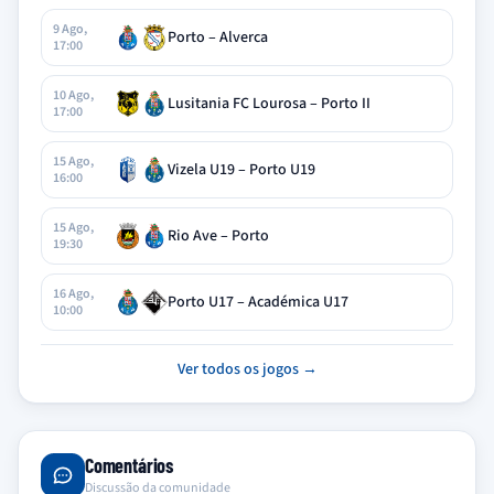
9 Ago,
Porto – Alverca
17:00
10 Ago,
Lusitania FC Lourosa – Porto II
17:00
15 Ago,
Vizela U19 – Porto U19
16:00
15 Ago,
Rio Ave – Porto
19:30
16 Ago,
Porto U17 – Académica U17
10:00
Ver todos os jogos →
Comentários
Discussão da comunidade