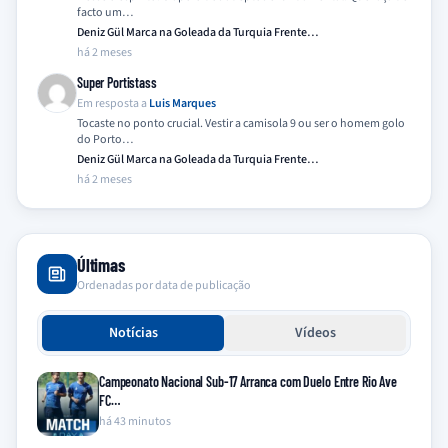
facto um…
Deniz Gül Marca na Goleada da Turquia Frente…
há 2 meses
Super Portistass
Em resposta a
Luis Marques
Tocaste no ponto crucial. Vestir a camisola 9 ou ser o homem golo
do Porto…
Deniz Gül Marca na Goleada da Turquia Frente…
há 2 meses
Últimas
Ordenadas por data de publicação
Notícias
Vídeos
Campeonato Nacional Sub-17 Arranca com Duelo Entre Rio Ave
FC…
há 43 minutos