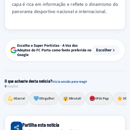
capa é rica em informação e reflete o dinamismo do
panorama desportivo nacional e internacional.
Escolha o Super Portistas - A Voz dos
Escolher
Adeptos do FC Porto como fonte preferida no
Google
O que achaste desta notícia?
Inicia sessão para reagir
0
reações
Esforço, determinação, aprovação forte
Lealdade, amor clubístico, sentimento profundo
Impressionante, chocante, de grande impacto
Reação de desespero, raiva, frustração ou espanto extremo
Excelência, destaque, o melhor
0
Garra!
0
Orgulho!
0
Brutal!
0
Fds Pqp
0
Cra
Partilha esta notícia