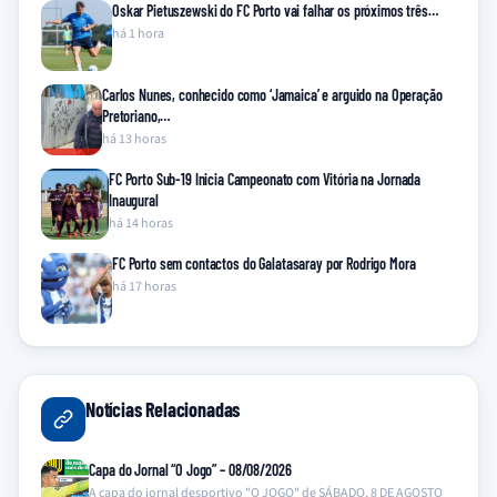
Oskar Pietuszewski do FC Porto vai falhar os próximos três…
há 1 hora
Carlos Nunes, conhecido como ‘Jamaica’ e arguido na Operação
Pretoriano,…
há 13 horas
FC Porto Sub-19 Inicia Campeonato com Vitória na Jornada
Inaugural
há 14 horas
FC Porto sem contactos do Galatasaray por Rodrigo Mora
há 17 horas
Notícias Relacionadas
Capa do Jornal “O Jogo” – 08/08/2026
A capa do jornal desportivo "O JOGO" de SÁBADO, 8 DE AGOSTO