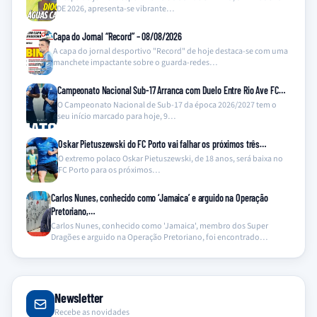
DE 2026, apresenta-se vibrante…
Capa do Jornal “Record” – 08/08/2026
A capa do jornal desportivo "Record" de hoje destaca-se com uma
manchete impactante sobre o guarda-redes…
Campeonato Nacional Sub-17 Arranca com Duelo Entre Rio Ave FC…
O Campeonato Nacional de Sub-17 da época 2026/2027 tem o
seu início marcado para hoje, 9…
Oskar Pietuszewski do FC Porto vai falhar os próximos três…
O extremo polaco Oskar Pietuszewski, de 18 anos, será baixa no
FC Porto para os próximos…
Carlos Nunes, conhecido como ‘Jamaica’ e arguido na Operação
Pretoriano,…
Carlos Nunes, conhecido como 'Jamaica', membro dos Super
Dragões e arguido na Operação Pretoriano, foi encontrado…
Newsletter
Recebe as novidades