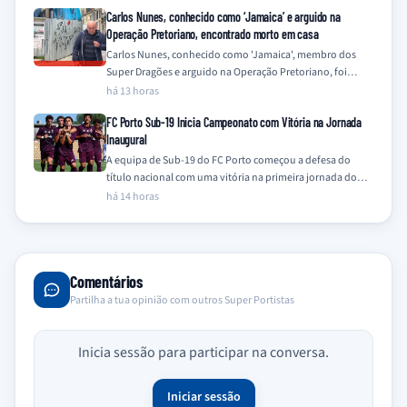
Carlos Nunes, conhecido como ‘Jamaica’ e arguido na
Operação Pretoriano, encontrado morto em casa
Carlos Nunes, conhecido como 'Jamaica', membro dos
Super Dragões e arguido na Operação Pretoriano, foi
encontrado morto na sua residência este sábado,…
há 13 horas
FC Porto Sub-19 Inicia Campeonato com Vitória na Jornada
Inaugural
A equipa de Sub-19 do FC Porto começou a defesa do
título nacional com uma vitória na primeira jornada do
Campeonato Nacional…
há 14 horas
Comentários
Partilha a tua opinião com outros Super Portistas
Inicia sessão para participar na conversa.
Iniciar sessão