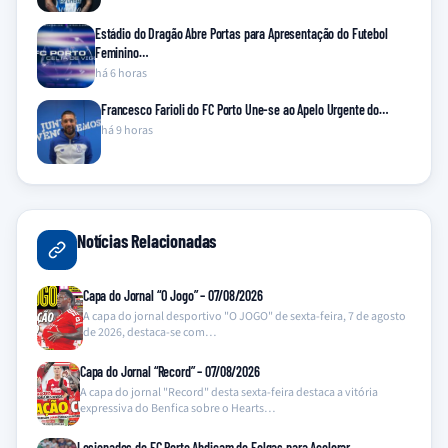
Estádio do Dragão Abre Portas para Apresentação do Futebol
Feminino…
há 6 horas
Francesco Farioli do FC Porto Une-se ao Apelo Urgente do…
há 9 horas
Notícias Relacionadas
Capa do Jornal “O Jogo” – 07/08/2026
A capa do jornal desportivo "O JOGO" de sexta-feira, 7 de agosto
de 2026, destaca-se com…
Capa do Jornal “Record” – 07/08/2026
A capa do jornal "Record" desta sexta-feira destaca a vitória
expressiva do Benfica sobre o Hearts…
Lesionados do FC Porto Abdicam de Folgas para Acelerar