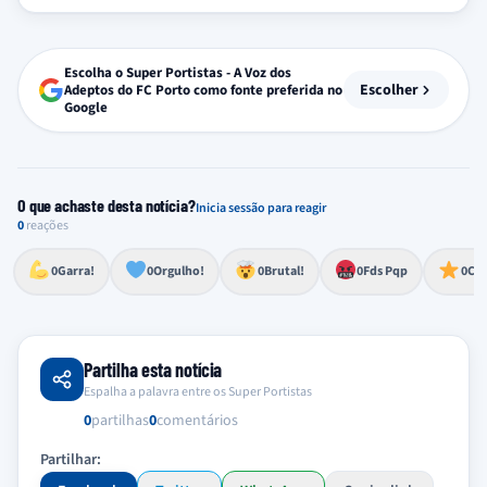
Escolha o Super Portistas - A Voz dos
Escolher
Adeptos do FC Porto como fonte preferida no
Google
O que achaste desta notícia?
Inicia sessão para reagir
0
reações
Esforço, determinação, aprovação forte
Lealdade, amor clubístico, sentimento profundo
Impressionante, chocante, de grande impacto
Reação de desespero, raiva, frustração ou espanto extremo
Excelência, destaque, o melhor
0
Garra!
0
Orgulho!
0
Brutal!
0
Fds Pqp
0
Cra
Partilha esta notícia
Espalha a palavra entre os Super Portistas
0
partilhas
0
comentários
Partilhar: