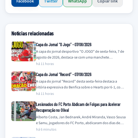
Facebook
Twitter
WhatsApp
Copiar link
Notícias relacionadas
Capa do Jornal “O Jogo” – 07/08/2026
A capa do jornal desportivo "O JOGO" de sexta-feira, 7 de
agosto de 2026, destaca-se com uma manchete
impactante e uma imagem…
há 11 horas
Capa do Jornal “Record” – 07/08/2026
A capa do jornal "Record" desta sexta-feira destaca a
vitória expressiva do Benfica sobre o Hearts por 6-1, com a
manchete principal…
há 11 horas
Lesionados do FC Porto Abdicam de Folgas para Acelerar
Recuperação no Olival
Alberto Costa, Jan Bednarek, André Miranda, Vasco Sousa
e Samu, jogadores do FC Porto, abdicaram dos dias de
folga para intensificar os…
há 6 minutos