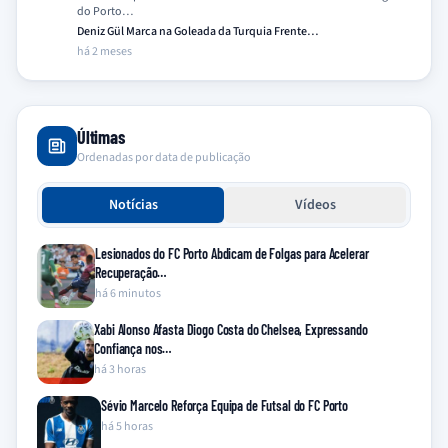
do Porto…
Deniz Gül Marca na Goleada da Turquia Frente…
há 2 meses
Últimas
Ordenadas por data de publicação
Notícias
Vídeos
Lesionados do FC Porto Abdicam de Folgas para Acelerar
Recuperação…
há 6 minutos
Xabi Alonso Afasta Diogo Costa do Chelsea, Expressando
Confiança nos…
há 3 horas
Sévio Marcelo Reforça Equipa de Futsal do FC Porto
há 5 horas