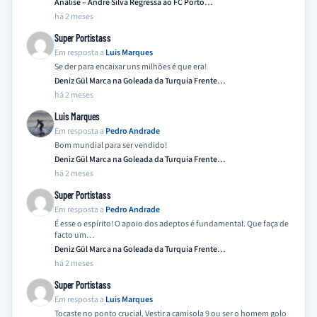
Analise – André Silva Regressa ao FC Porto…
há 2 meses
Super Portistass
Em resposta a
Luis Marques
Se der para encaixar uns milhões é que era!
Deniz Gül Marca na Goleada da Turquia Frente…
há 2 meses
Luis Marques
Em resposta a
Pedro Andrade
Bom mundial para ser vendido!
Deniz Gül Marca na Goleada da Turquia Frente…
há 2 meses
Super Portistass
Em resposta a
Pedro Andrade
É esse o espírito! O apoio dos adeptos é fundamental. Que faça de
facto um…
Deniz Gül Marca na Goleada da Turquia Frente…
há 2 meses
Super Portistass
Em resposta a
Luis Marques
Tocaste no ponto crucial. Vestir a camisola 9 ou ser o homem golo