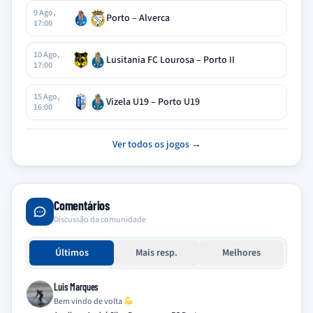
9 Ago,
Porto – Alverca
17:00
10 Ago,
Lusitania FC Lourosa – Porto II
17:00
15 Ago,
Vizela U19 – Porto U19
16:00
Ver todos os jogos →
Comentários
Discussão da comunidade
Últimos
Mais resp.
Melhores
Luis Marques
Bem vindo de volta