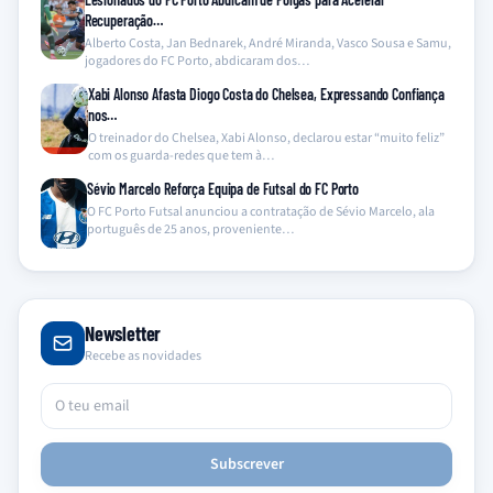
Recuperação…
Alberto Costa, Jan Bednarek, André Miranda, Vasco Sousa e Samu,
jogadores do FC Porto, abdicaram dos…
Xabi Alonso Afasta Diogo Costa do Chelsea, Expressando Confiança
nos…
O treinador do Chelsea, Xabi Alonso, declarou estar “muito feliz”
com os guarda-redes que tem à…
Sévio Marcelo Reforça Equipa de Futsal do FC Porto
O FC Porto Futsal anunciou a contratação de Sévio Marcelo, ala
português de 25 anos, proveniente…
Newsletter
Recebe as novidades
Subscrever