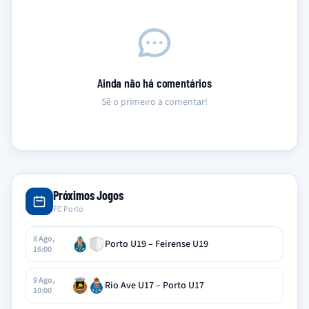
Ainda não há comentários
Sê o primeiro a comentar!
Próximos Jogos
FC Porto
8 Ago,
Porto U19 – Feirense U19
16:00
9 Ago,
Rio Ave U17 – Porto U17
10:00