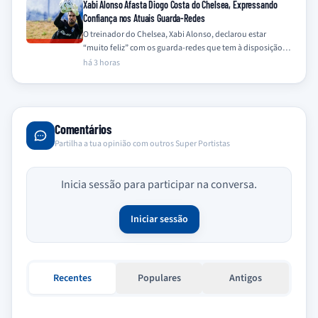
Xabi Alonso Afasta Diogo Costa do Chelsea, Expressando
Confiança nos Atuais Guarda-Redes
O treinador do Chelsea, Xabi Alonso, declarou estar
“muito feliz” com os guarda-redes que tem à disposição,
Mike Penders e Robert Sánchez,…
há 3 horas
Comentários
Partilha a tua opinião com outros Super Portistas
Inicia sessão para participar na conversa.
Iniciar sessão
Recentes
Populares
Antigos