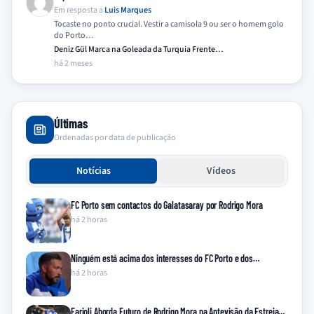
Em resposta a
Luis Marques
Tocaste no ponto crucial. Vestir a camisola 9 ou ser o homem golo
do Porto…
Deniz Gül Marca na Goleada da Turquia Frente…
há 2 meses
Últimas
Ordenadas por data de publicação
Notícias
Vídeos
FC Porto sem contactos do Galatasaray por Rodrigo Mora
há 2 horas
Ninguém está acima dos interesses do FC Porto e dos…
há 2 horas
Farioli Aborda Futuro de Rodrigo Mora na Antevisão da Estreia…