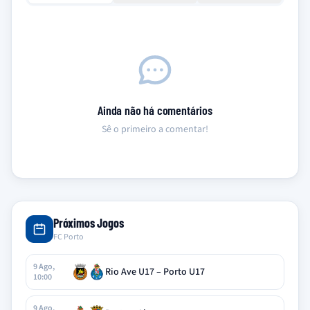
Ainda não há comentários
Sê o primeiro a comentar!
Próximos Jogos
FC Porto
9 Ago,
Rio Ave U17 – Porto U17
10:00
9 Ago,