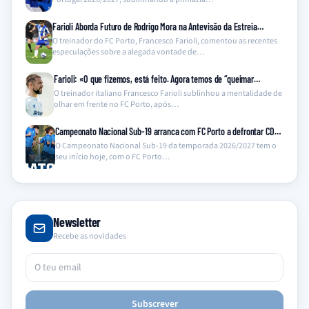
Farioli Aborda Futuro de Rodrigo Mora na Antevisão da Estreia…
O treinador do FC Porto, Francesco Farioli, comentou as recentes
especulações sobre a alegada vontade de…
Farioli: «O que fizemos, está feito. Agora temos de “queimar…
O treinador italiano Francesco Farioli sublinhou a mentalidade de
olhar em frente no FC Porto, após…
Campeonato Nacional Sub-19 arranca com FC Porto a defrontar CD…
O Campeonato Nacional Sub-19 da temporada 2026/2027 tem o
seu início hoje, com o FC Porto…
Newsletter
Recebe as novidades
Subscrever