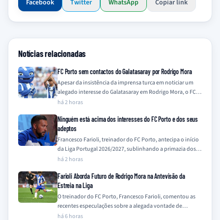
Facebook
Twitter
WhatsApp
Copiar link
Notícias relacionadas
FC Porto sem contactos do Galatasaray por Rodrigo Mora
Apesar da insistência da imprensa turca em noticiar um
alegado interesse do Galatasaray em Rodrigo Mora, o FC
Porto nega qualquer contacto…
há 2 horas
Ninguém está acima dos interesses do FC Porto e dos seus
adeptos
Francesco Farioli, treinador do FC Porto, antecipa o início
da Liga Portugal 2026/2027, sublinhando a primazia dos
interesses do clube e dos…
há 2 horas
Farioli Aborda Futuro de Rodrigo Mora na Antevisão da
Estreia na Liga
O treinador do FC Porto, Francesco Farioli, comentou as
recentes especulações sobre a alegada vontade de
Rodrigo Mora em deixar o clube,…
há 6 horas