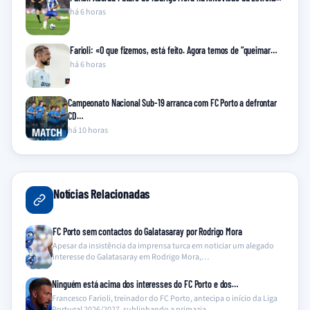
há 6 horas
Farioli: «O que fizemos, está feito. Agora temos de “queimar…
há 6 horas
Campeonato Nacional Sub-19 arranca com FC Porto a defrontar
CD…
há 10 horas
Notícias Relacionadas
FC Porto sem contactos do Galatasaray por Rodrigo Mora
Apesar da insistência da imprensa turca em noticiar um alegado
interesse do Galatasaray em Rodrigo Mora,…
Ninguém está acima dos interesses do FC Porto e dos…
Francesco Farioli, treinador do FC Porto, antecipa o início da Liga
Portugal 2026/2027, sublinhando a primazia…