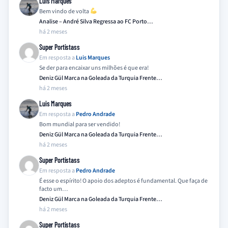
Luis Marques
Bem vindo de volta
Analise – André Silva Regressa ao FC Porto…
há 2 meses
Super Portistass
Em resposta a
Luis Marques
Se der para encaixar uns milhões é que era!
Deniz Gül Marca na Goleada da Turquia Frente…
há 2 meses
Luis Marques
Em resposta a
Pedro Andrade
Bom mundial para ser vendido!
Deniz Gül Marca na Goleada da Turquia Frente…
há 2 meses
Super Portistass
Em resposta a
Pedro Andrade
É esse o espírito! O apoio dos adeptos é fundamental. Que faça de
facto um…
Deniz Gül Marca na Goleada da Turquia Frente…
há 2 meses
Super Portistass