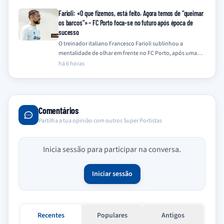
Farioli: «O que fizemos, está feito. Agora temos de “queimar
os barcos”» – FC Porto foca-se no futuro após época de
sucesso
O treinador italiano Francesco Farioli sublinhou a
mentalidade de olhar em frente no FC Porto, após uma
temporada de 2025/26 coroada com…
há 6 horas
Comentários
Partilha a tua opinião com outros Super Portistas
Inicia sessão para participar na conversa.
Iniciar sessão
Recentes
Populares
Antigos