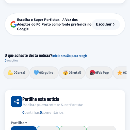
Escolha o Super Portistas - A Voz dos
Escolher
Adeptos do FC Porto como fonte preferida no
Google
O que achaste desta notícia?
Inicia sessão para reagir
0
reações
Esforço, determinação, aprovação forte
Lealdade, amor clubístico, sentimento profundo
Impressionante, chocante, de grande impacto
Reação de desespero, raiva, frustração ou espanto extremo
Excelência, destaque, o melhor
0
Garra!
0
Orgulho!
0
Brutal!
0
Fds Pqp
0
Cra
Partilha esta notícia
Espalha a palavra entre os Super Portistas
0
partilhas
0
comentários
Partilhar: