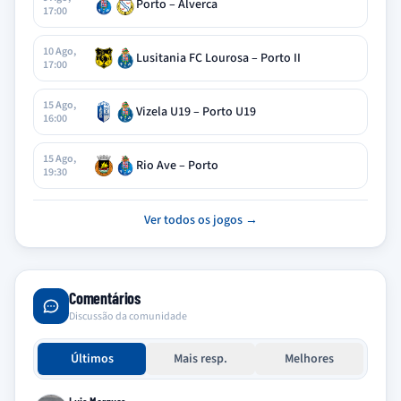
Porto – Alverca
17:00
10 Ago,
Lusitania FC Lourosa – Porto II
17:00
15 Ago,
Vizela U19 – Porto U19
16:00
15 Ago,
Rio Ave – Porto
19:30
Ver todos os jogos →
Comentários
Discussão da comunidade
Últimos
Mais resp.
Melhores