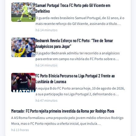
Samuel Portugal Troca FC Porto pelo Gil Vicente em
Definitivo
O guarda-redes brasileiro Samuel Portugal, de 32 anos, é o
mais recente reforço do Gil Vicente, assinando a título
definitivo após quatro…
há 14 minutos
Bednarek Revela Esforço no FC Porto: “Tive de Tomar
Analgésicos para Jogar”
O jogador Bednarek admitiu ter recorrido a analgésicos
para entrar em campo na vitória do FC Porto sobre o
Alverca, confessando que…
há 14 minutos
FC Porto B Inicia Percurso na Liga Portugal 2 Frente ao
Lusitânia de Lourosa
A equipa B do FC Porto arranca hoje, 10 de agosto de 2026,
a sua participação na Liga Portugal 2, defrontando o…
há 47 minutos
Mercado: FC Porto rejeita primeira investida da Roma por Rodrigo Mora
A AS Roma formalizou uma proposta pelo jovem médio ofensivo Rodrigo
Mora, mas o FC Porto rejeitou a oferta inicial, que incluía…
há 13 horas