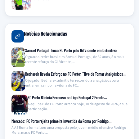
Notícias Relacionadas
Samuel Portugal Troca FC Porto pelo Gil Vicente em Definitivo
O guarda-redes brasileiro Samuel Portugal, de 32 anos, é o mais
recente reforço do Gil Vicente,…
Bednarek Revela Esforço no FC Porto: “Tive de Tomar Analgésicos…
O jogador Bednarek admitiu ter recorrido a analgésicos para
entrar em campo na vitória do FC…
FC Porto B Inicia Percurso na Liga Portugal 2 Frente…
A equipa B do FC Porto arranca hoje, 10 de agosto de 2026, a sua
participação…
Mercado: FC Porto rejeita primeira investida da Roma por Rodrigo…
A AS Roma formalizou uma proposta pelo jovem médio ofensivo Rodrigo
Mora, mas o FC Porto…