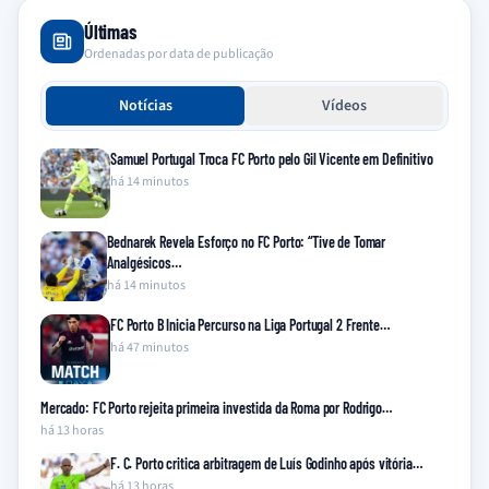
Últimas
Ordenadas por data de publicação
Notícias
Vídeos
Samuel Portugal Troca FC Porto pelo Gil Vicente em Definitivo
há 14 minutos
Bednarek Revela Esforço no FC Porto: “Tive de Tomar
Analgésicos…
há 14 minutos
FC Porto B Inicia Percurso na Liga Portugal 2 Frente…
há 47 minutos
Mercado: FC Porto rejeita primeira investida da Roma por Rodrigo…
há 13 horas
F. C. Porto critica arbitragem de Luís Godinho após vitória…
há 13 horas