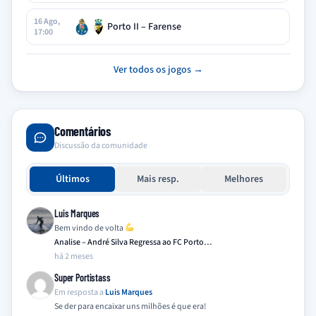
16 Ago,
Porto II – Farense
17:00
Ver todos os jogos →
Comentários
Discussão da comunidade
Últimos
Mais resp.
Melhores
Luis Marques
Bem vindo de volta
Analise – André Silva Regressa ao FC Porto…
há 2 meses
Super Portistass
Em resposta a
Luis Marques
Se der para encaixar uns milhões é que era!