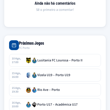
Ainda não há comentários
Sê o primeiro a comentar!
Próximos Jogos
FC Porto
10 Ago,
Lusitania FC Lourosa – Porto II
17:00
15 Ago,
Vizela U19 – Porto U19
16:00
15 Ago,
Rio Ave – Porto
19:30
16 Ago,
Porto U17 – Académica U17
10:00