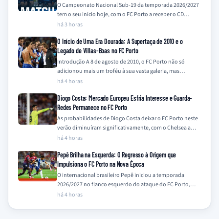
O Campeonato Nacional Sub-19 da temporada 2026/2027
tem o seu início hoje, com o FC Porto a receber o CD
Feirense no…
há 3 horas
O Início de Uma Era Dourada: A Supertaça de 2010 e o
Legado de Villas-Boas no FC Porto
Introdução A 8 de agosto de 2010, o FC Porto não só
adicionou mais um troféu à sua vasta galeria, mas
também…
há 4 horas
Diogo Costa: Mercado Europeu Esfria Interesse e Guarda-
Redes Permanece no FC Porto
As probabilidades de Diogo Costa deixar o FC Porto neste
verão diminuíram significativamente, com o Chelsea a
descartar o interesse e outros…
há 4 horas
Pepê Brilha na Esquerda: O Regresso à Origem que
Impulsiona o FC Porto na Nova Época
O internacional brasileiro Pepê iniciou a temporada
2026/2027 no flanco esquerdo do ataque do FC Porto,
uma posição onde demonstra particular à-vontade,…
há 4 horas