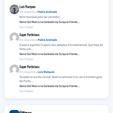
Luis Marques
Em resposta a
Pedro Andrade
Bom mundial para ser vendido!
Deniz Gül Marca na Goleada da Turquia Frente…
há 2 meses
Super Portistass
Em resposta a
Pedro Andrade
É esse o espírito! O apoio dos adeptos é fundamental. Que faça de
facto um…
Deniz Gül Marca na Goleada da Turquia Frente…
há 2 meses
Super Portistass
Em resposta a
Luis Marques
Tocaste no ponto crucial. Vestir a camisola 9 ou ser o homem golo
do Porto…
Deniz Gül Marca na Goleada da Turquia Frente…
há 2 meses
Últimas