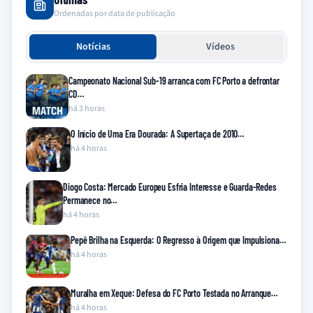
Ordenadas por data de publicação
Notícias
Vídeos
Campeonato Nacional Sub-19 arranca com FC Porto a defrontar
CD…
há 3 horas
O Início de Uma Era Dourada: A Supertaça de 2010…
há 4 horas
Diogo Costa: Mercado Europeu Esfria Interesse e Guarda-Redes
Permanece no…
há 4 horas
Pepê Brilha na Esquerda: O Regresso à Origem que Impulsiona…
há 4 horas
Muralha em Xeque: Defesa do FC Porto Testada no Arranque…
há 4 horas