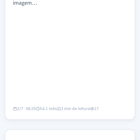
imagem…
2/7 · 08:29
há 1 mês
3 min de leitura
17