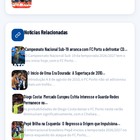
Notícias Relacionadas
Campeonato Nacional Sub-19 arranca com FC Porto a defrontar CD…
O Campeonato Nacional Sub-19 da temporada 2026/2027 tem o
seu início hoje, com o FC Porto…
O Início de Uma Era Dourada: A Supertaça de 2010…
Introdução A 8 de agosto de 2010, o FC Porto não só adicionou
mais um troféu…
Diogo Costa: Mercado Europeu Esfria Interesse e Guarda-Redes
Permanece no…
As probabilidades de Diogo Costa deixar o FC Porto neste verão
diminuíram significativamente, com o Chelsea…
Pepê Brilha na Esquerda: O Regresso à Origem que Impulsiona…
O internacional brasileiro Pepê iniciou a temporada 2026/2027 no
flanco esquerdo do ataque do FC Porto,…