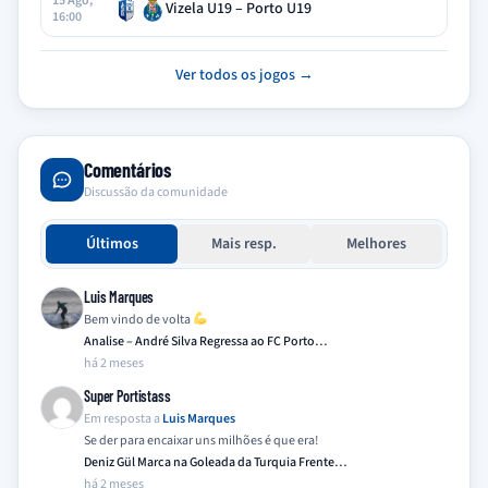
15 Ago,
Vizela U19 – Porto U19
16:00
Ver todos os jogos →
Comentários
Discussão da comunidade
Últimos
Mais resp.
Melhores
Luis Marques
Bem vindo de volta
Analise – André Silva Regressa ao FC Porto…
há 2 meses
Super Portistass
Em resposta a
Luis Marques
Se der para encaixar uns milhões é que era!
Deniz Gül Marca na Goleada da Turquia Frente…
há 2 meses