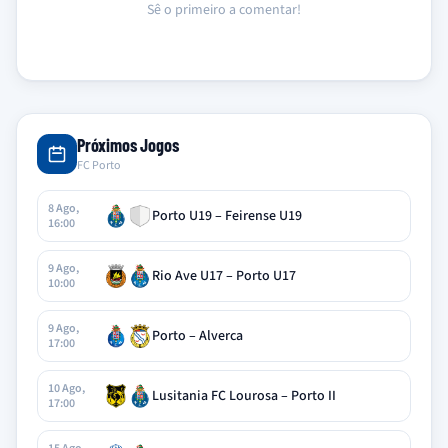
Sê o primeiro a comentar!
Próximos Jogos
FC Porto
8 Ago,
Porto U19 – Feirense U19
16:00
9 Ago,
Rio Ave U17 – Porto U17
10:00
9 Ago,
Porto – Alverca
17:00
10 Ago,
Lusitania FC Lourosa – Porto II
17:00