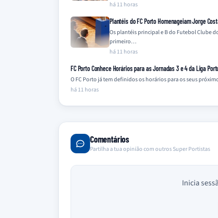
há 11 horas
Plantéis do FC Porto Homenageiam Jorge Cost
Os plantéis principal e B do Futebol Clube
primeiro…
há 11 horas
FC Porto Conhece Horários para as Jornadas 3 e 4 da Liga Port
O FC Porto já tem definidos os horários para os seus próxi
há 11 horas
Comentários
Partilha a tua opinião com outros Super Portistas
Inicia sess