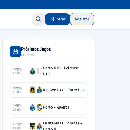
Entrar
Registar
Próximos Jogos
FC Porto
Porto U19 – Feirense
8 Ago,
16:00
U19
9 Ago,
Rio Ave U17 – Porto U17
10:00
9 Ago,
Porto – Alverca
17:00
Lusitania FC Lourosa –
10 Ago,
17:00
Porto II