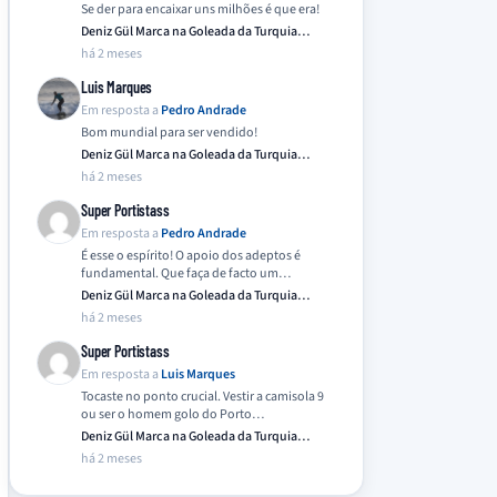
Se der para encaixar uns milhões é que era!
Deniz Gül Marca na Goleada da Turquia
Frente…
há 2 meses
Luis Marques
Em resposta a
Pedro Andrade
Bom mundial para ser vendido!
Deniz Gül Marca na Goleada da Turquia
Frente…
há 2 meses
Super Portistass
Em resposta a
Pedro Andrade
É esse o espírito! O apoio dos adeptos é
fundamental. Que faça de facto um…
Deniz Gül Marca na Goleada da Turquia
Frente…
há 2 meses
Super Portistass
Em resposta a
Luis Marques
Tocaste no ponto crucial. Vestir a camisola 9
ou ser o homem golo do Porto…
Deniz Gül Marca na Goleada da Turquia
Frente…
há 2 meses