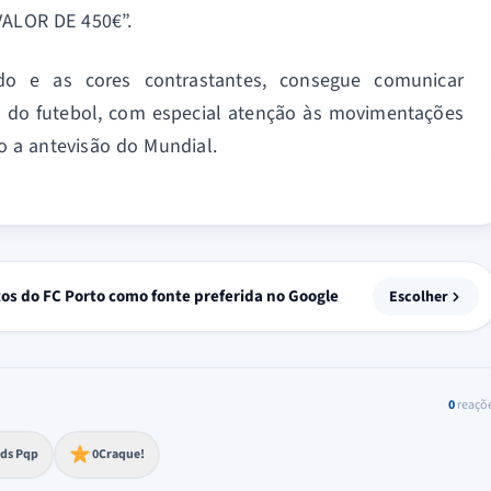
ALOR DE 450€”.
o e as cores contrastantes, consegue comunicar
s do futebol, com especial atenção às movimentações
o a antevisão do Mundial.
tos do FC Porto como fonte preferida no Google
Escolher
0
reaçõ
to extremo
ds Pqp
0
Craque!