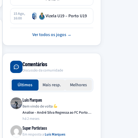
15 Ago,
Vizela U19 – Porto U19
16:00
Ver todos os jogos →
Comentários
Discussão da comunidade
Últimos
Mais resp.
Melhores
Luis Marques
Bem vindo de volta
Analise – André Silva Regressa ao FC Porto…
há 2 meses
Super Portistass
Em resposta a
Luis Marques