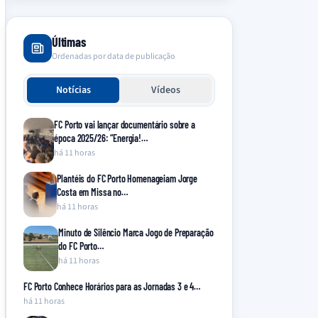
Últimas
Ordenadas por data de publicação
Notícias
Vídeos
FC Porto vai lançar documentário sobre a
época 2025/26: “Energia!…
há 11 horas
Plantéis do FC Porto Homenageiam Jorge
Costa em Missa no…
há 11 horas
Minuto de Silêncio Marca Jogo de Preparação
do FC Porto…
há 11 horas
FC Porto Conhece Horários para as Jornadas 3 e 4…
há 11 horas