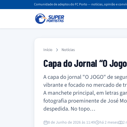
Comunidade de adeptos do FC Porto — notícias, opinião e convív
Início
Notícias
Capa do Jornal “O Jog
A capa do jornal "O JOGO" de segu
vibrante e focado no mercado de t
A manchete principal, em letras g
fotografia proeminente de José Mou
despedida. No topo…
8 de Junho de 2026 às 11:49
há 2 meses
2 