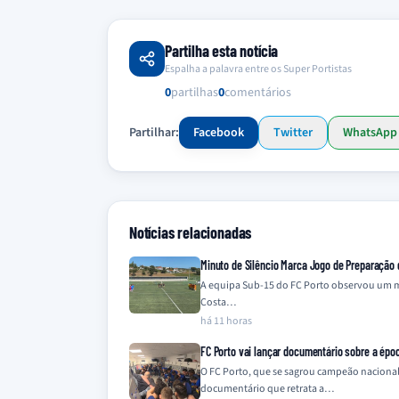
Partilha esta notícia
Espalha a palavra entre os Super Portistas
0
partilhas
0
comentários
Partilhar:
Facebook
Twitter
WhatsApp
Notícias relacionadas
Minuto de Silêncio Marca Jogo de Preparação
A equipa Sub-15 do FC Porto observou um m
Costa…
há 11 horas
FC Porto vai lançar documentário sobre a épo
O FC Porto, que se sagrou campeão naciona
documentário que retrata a…