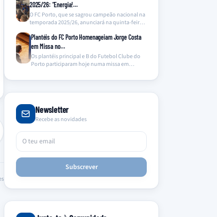
2025/26: “Energia!…
O FC Porto, que se sagrou campeão nacional na
temporada 2025/26, anunciará na quinta-feira o
lançamento…
Plantéis do FC Porto Homenageiam Jorge Costa
em Missa no…
Os plantéis principal e B do Futebol Clube do
Porto participaram hoje numa missa em
memória…
Newsletter
Recebe as novidades
Subscrever
es