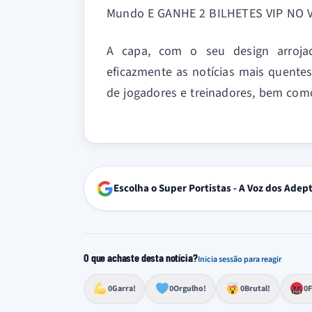
Mundo E GANHE 2 BILHETES VIP NO V
A capa, com o seu design arrojad
eficazmente as notícias mais quente
de jogadores e treinadores, bem com
Escolha o Super Portistas - A Voz dos Adep
O que achaste desta notícia?
Inicia sessão para reagir
Esforço, determinação, aprovação forte
Lealdade, amor clubístico, sentimento profundo
Impressionante, chocante, de grande impacto
Reação de desespero, raiva, frustração ou espan
Excelência, destaque, o melhor
0
Garra!
0
Orgulho!
0
Brutal!
0
F