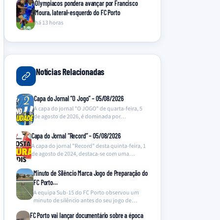
Olympiacos pondera avançar por Francisco
Moura, lateral-esquerdo do FC Porto
há 13 horas
Notícias Relacionadas
Capa do Jornal “O Jogo” – 05/08/2026
A capa do jornal "O JOGO" de quarta-feira, 5
de agosto de 2026, é dominada por…
Capa do Jornal “Record” – 05/08/2026
A capa do jornal "Record" desta quinta-feira, 1
de agosto de 2024, destaca-se com uma
manchete…
Minuto de Silêncio Marca Jogo de Preparação do
FC Porto…
A equipa Sub-15 do FC Porto observou um
minuto de silêncio antes do seu jogo de…
FC Porto vai lançar documentário sobre a época