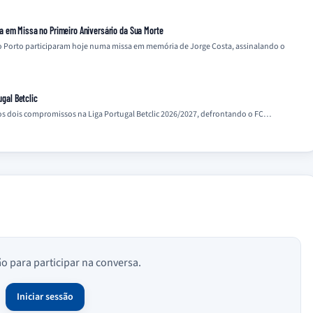
a em Missa no Primeiro Aniversário da Sua Morte
 do Porto participaram hoje numa missa em memória de Jorge Costa, assinalando o
ugal Betclic
mos dois compromissos na Liga Portugal Betclic 2026/2027, defrontando o FC…
ão para participar na conversa.
Iniciar sessão