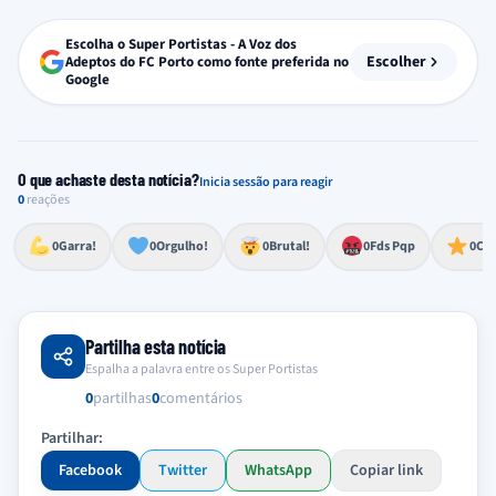
Escolha o Super Portistas - A Voz dos
Escolher
Adeptos do FC Porto como fonte preferida no
Google
O que achaste desta notícia?
Inicia sessão para reagir
0
reações
Esforço, determinação, aprovação forte
Lealdade, amor clubístico, sentimento profundo
Impressionante, chocante, de grande impacto
Reação de desespero, raiva, frustração ou espanto extremo
Excelência, destaque, o melhor
0
Garra!
0
Orgulho!
0
Brutal!
0
Fds Pqp
0
Cra
Partilha esta notícia
Espalha a palavra entre os Super Portistas
0
partilhas
0
comentários
Partilhar:
Facebook
Twitter
WhatsApp
Copiar link