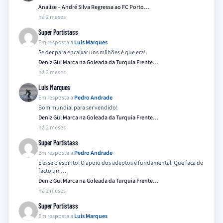
Analise – André Silva Regressa ao FC Porto…
há 2 meses
Super Portistass
Em resposta a
Luis Marques
Se der para encaixar uns milhões é que era!
Deniz Gül Marca na Goleada da Turquia Frente…
há 2 meses
Luis Marques
Em resposta a
Pedro Andrade
Bom mundial para ser vendido!
Deniz Gül Marca na Goleada da Turquia Frente…
há 2 meses
Super Portistass
Em resposta a
Pedro Andrade
É esse o espírito! O apoio dos adeptos é fundamental. Que faça de
facto um…
Deniz Gül Marca na Goleada da Turquia Frente…
há 2 meses
Super Portistass
Em resposta a
Luis Marques