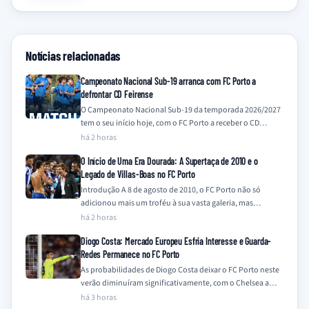
Notícias relacionadas
Campeonato Nacional Sub-19 arranca com FC Porto a
defrontar CD Feirense
O Campeonato Nacional Sub-19 da temporada 2026/2027
tem o seu início hoje, com o FC Porto a receber o CD
Feirense no…
há 2 horas
O Início de Uma Era Dourada: A Supertaça de 2010 e o
Legado de Villas-Boas no FC Porto
Introdução A 8 de agosto de 2010, o FC Porto não só
adicionou mais um troféu à sua vasta galeria, mas
também…
há 2 horas
Diogo Costa: Mercado Europeu Esfria Interesse e Guarda-
Redes Permanece no FC Porto
As probabilidades de Diogo Costa deixar o FC Porto neste
verão diminuíram significativamente, com o Chelsea a
descartar o interesse e outros…
há 3 horas