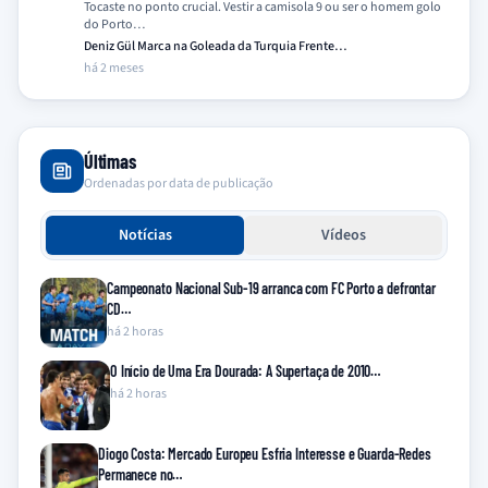
Tocaste no ponto crucial. Vestir a camisola 9 ou ser o homem golo
do Porto…
Deniz Gül Marca na Goleada da Turquia Frente…
há 2 meses
Últimas
Ordenadas por data de publicação
Notícias
Vídeos
Campeonato Nacional Sub-19 arranca com FC Porto a defrontar
CD…
há 2 horas
O Início de Uma Era Dourada: A Supertaça de 2010…
há 2 horas
Diogo Costa: Mercado Europeu Esfria Interesse e Guarda-Redes
Permanece no…