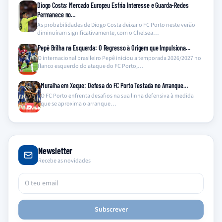
Diogo Costa: Mercado Europeu Esfria Interesse e Guarda-Redes
Permanece no…
As probabilidades de Diogo Costa deixar o FC Porto neste verão
diminuíram significativamente, com o Chelsea…
Pepê Brilha na Esquerda: O Regresso à Origem que Impulsiona…
O internacional brasileiro Pepê iniciou a temporada 2026/2027 no
flanco esquerdo do ataque do FC Porto,…
Muralha em Xeque: Defesa do FC Porto Testada no Arranque…
O FC Porto enfrenta desafios na sua linha defensiva à medida
que se aproxima o arranque…
Newsletter
Recebe as novidades
Subscrever