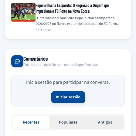
Pepê Brilha na Esquerda: O Regresso à Origem que
Impulsiona o FC Porto na Nova Época
O internacional brasileiro Pepê iniciou a temporada
2026/2027 no flanco esquerdo do ataque do FC Porto,
uma posição onde demonstra particular à-vontade,…
há 3 horas
Comentários
Partilha a tua opinião com outros Super Portistas
Inicia sessão para participar na conversa.
Iniciar sessão
Recentes
Populares
Antigos