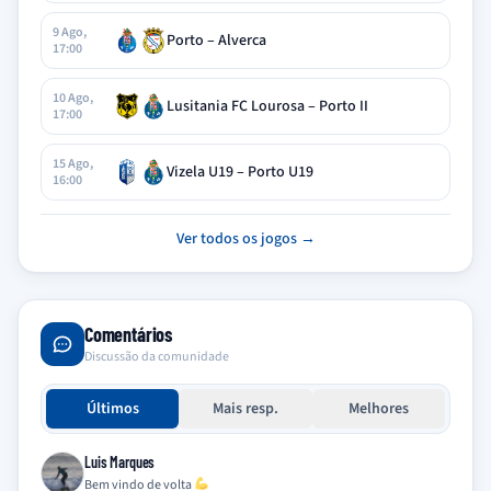
9 Ago,
Porto – Alverca
17:00
10 Ago,
Lusitania FC Lourosa – Porto II
17:00
15 Ago,
Vizela U19 – Porto U19
16:00
Ver todos os jogos →
Comentários
Discussão da comunidade
Últimos
Mais resp.
Melhores
Luis Marques
Bem vindo de volta