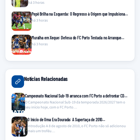
há 3 horas
Pepê Brilha na Esquerda: O Regresso à Origem que Impulsiona…
há 3 horas
Muralha em Xeque: Defesa do FC Porto Testada no Arranque…
há 3 horas
Notícias Relacionadas
Campeonato Nacional Sub-19 arranca com FC Porto a defrontar CD…
O Campeonato Nacional Sub-19 da temporada 2026/2027 tem o
seu início hoje, com o FC Porto…
O Início de Uma Era Dourada: A Supertaça de 2010…
Introdução A 8 de agosto de 2010, o FC Porto não só adicionou
mais um troféu…