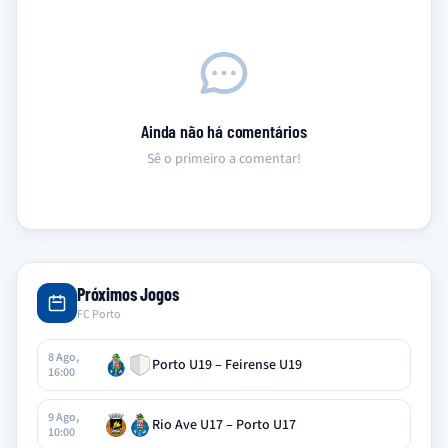
Ainda não há comentários
Sê o primeiro a comentar!
Próximos Jogos
FC Porto
8 Ago,
Porto U19 – Feirense U19
16:00
9 Ago,
Rio Ave U17 – Porto U17
10:00