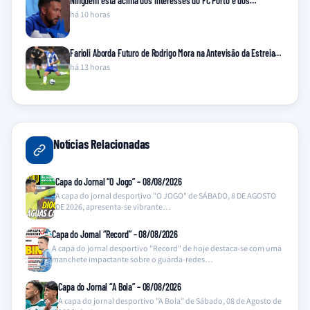
Ninguém está acima dos interesses do FC Porto e dos…
há 10 horas
Farioli Aborda Futuro de Rodrigo Mora na Antevisão da Estreia…
há 13 horas
Notícias Relacionadas
Capa do Jornal “O Jogo” – 08/08/2026
A capa do jornal desportivo "O JOGO" de SÁBADO, 8 DE AGOSTO
DE 2026, apresenta-se vibrante…
Capa do Jornal “Record” – 08/08/2026
A capa do jornal desportivo "Record" de hoje destaca-se com uma
manchete impactante sobre o guarda-redes…
Capa do Jornal “A Bola” – 08/08/2026
A capa do jornal desportivo "A Bola" de Sábado, 08 de Agosto de