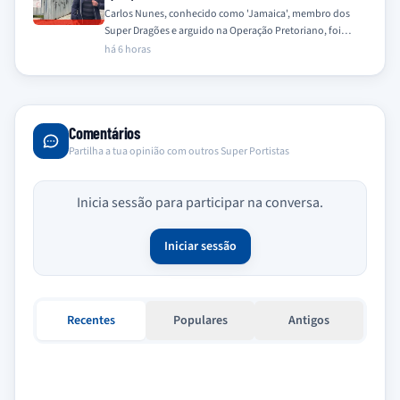
Carlos Nunes, conhecido como 'Jamaica', membro dos
Super Dragões e arguido na Operação Pretoriano, foi
encontrado morto na sua residência este sábado,…
há 6 horas
Comentários
Partilha a tua opinião com outros Super Portistas
Inicia sessão para participar na conversa.
Iniciar sessão
Recentes
Populares
Antigos