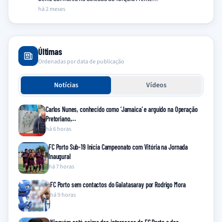
há 2 meses
Últimas
Ordenadas por data de publicação
Notícias
Vídeos
Carlos Nunes, conhecido como ‘Jamaica’ e arguido na Operação
Pretoriano,…
há 6 horas
FC Porto Sub-19 Inicia Campeonato com Vitória na Jornada
Inaugural
há 7 horas
FC Porto sem contactos do Galatasaray por Rodrigo Mora
há 9 horas