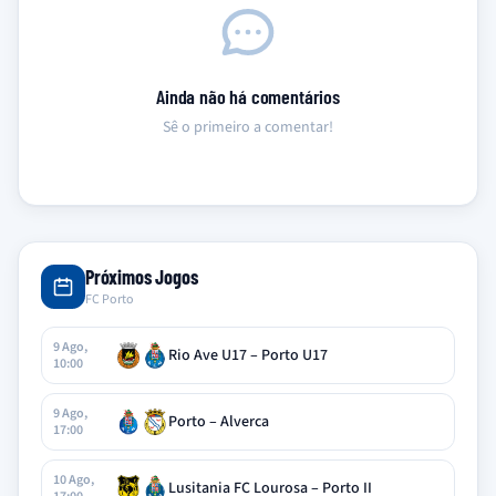
Ainda não há comentários
Sê o primeiro a comentar!
Próximos Jogos
FC Porto
9 Ago,
Rio Ave U17 – Porto U17
10:00
9 Ago,
Porto – Alverca
17:00
10 Ago,
Lusitania FC Lourosa – Porto II