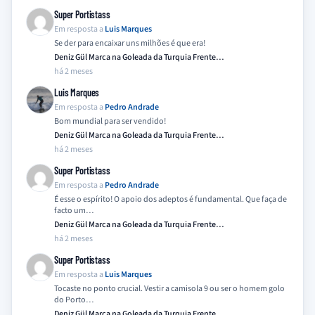
Super Portistass
Em resposta a
Luis Marques
Se der para encaixar uns milhões é que era!
Deniz Gül Marca na Goleada da Turquia Frente…
há 2 meses
Luis Marques
Em resposta a
Pedro Andrade
Bom mundial para ser vendido!
Deniz Gül Marca na Goleada da Turquia Frente…
há 2 meses
Super Portistass
Em resposta a
Pedro Andrade
É esse o espírito! O apoio dos adeptos é fundamental. Que faça de
facto um…
Deniz Gül Marca na Goleada da Turquia Frente…
há 2 meses
Super Portistass
Em resposta a
Luis Marques
Tocaste no ponto crucial. Vestir a camisola 9 ou ser o homem golo
do Porto…
Deniz Gül Marca na Goleada da Turquia Frente…