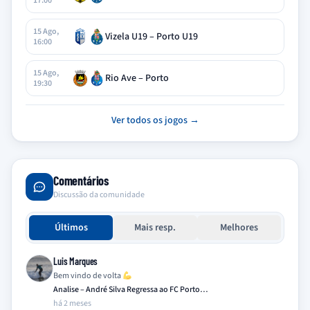
17:00
15 Ago,
Vizela U19 – Porto U19
16:00
15 Ago,
Rio Ave – Porto
19:30
Ver todos os jogos →
Comentários
Discussão da comunidade
Últimos
Mais resp.
Melhores
Luis Marques
Bem vindo de volta
Analise – André Silva Regressa ao FC Porto…
há 2 meses