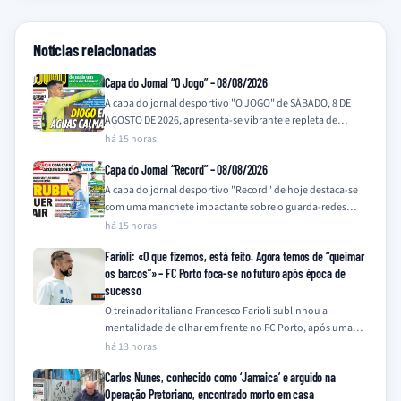
Notícias relacionadas
Capa do Jornal “O Jogo” – 08/08/2026
A capa do jornal desportivo "O JOGO" de SÁBADO, 8 DE
AGOSTO DE 2026, apresenta-se vibrante e repleta de
notícias que prometem…
há 15 horas
Capa do Jornal “Record” – 08/08/2026
A capa do jornal desportivo "Record" de hoje destaca-se
com uma manchete impactante sobre o guarda-redes
Trubin, do Benfica. A frase "TRUBIN…
há 15 horas
Farioli: «O que fizemos, está feito. Agora temos de “queimar
os barcos”» – FC Porto foca-se no futuro após época de
sucesso
O treinador italiano Francesco Farioli sublinhou a
mentalidade de olhar em frente no FC Porto, após uma
temporada de 2025/26 coroada com…
há 13 horas
Carlos Nunes, conhecido como ‘Jamaica’ e arguido na
Operação Pretoriano, encontrado morto em casa