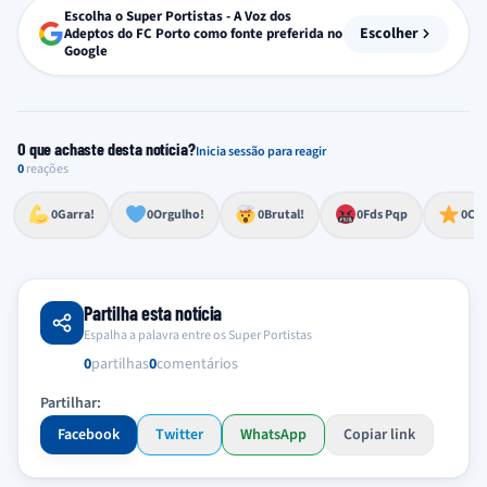
Escolha o Super Portistas - A Voz dos
Escolher
Adeptos do FC Porto como fonte preferida no
Google
O que achaste desta notícia?
Inicia sessão para reagir
0
reações
Esforço, determinação, aprovação forte
Lealdade, amor clubístico, sentimento profundo
Impressionante, chocante, de grande impacto
Reação de desespero, raiva, frustração ou espanto extremo
Excelência, destaque, o melhor
0
Garra!
0
Orgulho!
0
Brutal!
0
Fds Pqp
0
Cra
Partilha esta notícia
Espalha a palavra entre os Super Portistas
0
partilhas
0
comentários
Partilhar:
Facebook
Twitter
WhatsApp
Copiar link