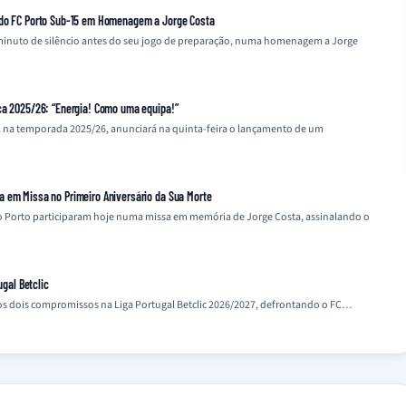
 do FC Porto Sub-15 em Homenagem a Jorge Costa
inuto de silêncio antes do seu jogo de preparação, numa homenagem a Jorge
ca 2025/26: “Energia! Como uma equipa!”
l na temporada 2025/26, anunciará na quinta-feira o lançamento de um
a em Missa no Primeiro Aniversário da Sua Morte
 do Porto participaram hoje numa missa em memória de Jorge Costa, assinalando o
ugal Betclic
mos dois compromissos na Liga Portugal Betclic 2026/2027, defrontando o FC…