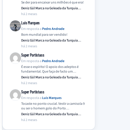
Se der para encaixar uns milhões é que era!
Deniz Gül Marca na Goleada da Turquia
Frente…
há 2 meses
Luis Marques
Em resposta a
Pedro Andrade
Bom mundial para ser vendido!
Deniz Gül Marca na Goleada da Turquia
Frente…
há 2 meses
Super Portistass
Em resposta a
Pedro Andrade
É esse o espírito! O apoio dos adeptos é
fundamental. Que faça de facto um…
Deniz Gül Marca na Goleada da Turquia
Frente…
há 2 meses
Super Portistass
Em resposta a
Luis Marques
Tocaste no ponto crucial. Vestir a camisola 9
ou ser o homem golo do Porto…
Deniz Gül Marca na Goleada da Turquia
Frente…
há 2 meses