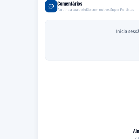
Comentários
Partilha a tua opinião com outros Super Portistas
Inicia sess
Ai