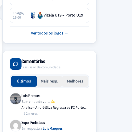
15 Ago,
Vizela U19 – Porto U19
16:00
Ver todos os jogos →
Comentários
Discussão da comunidade
Últimos
Mais resp.
Melhores
Luis Marques
Bem vindo de volta
Analise – André Silva Regressa ao FC Porto…
há 2 meses
Super Portistass
Em resposta a
Luis Marques