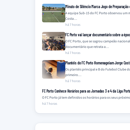
Minuto de Silêncio Marca Jogo de Preparação
A equipa Sub-15 do FC Porto observou um m
Costa…
há 7 horas
FC Porto vai lançar documentário sobre a épo
O FC Porto, que se sagrou campeão naciona
documentário que retrata a…
há 7 horas
Plantéis do FC Porto Homenageiam Jorge Cost
Os plantéis principal e B do Futebol Clube
primeiro…
há 7 horas
FC Porto Conhece Horários para as Jornadas 3 e 4 da Liga Port
O FC Porto já tem definidos os horários para os seus próxi
há 7 horas