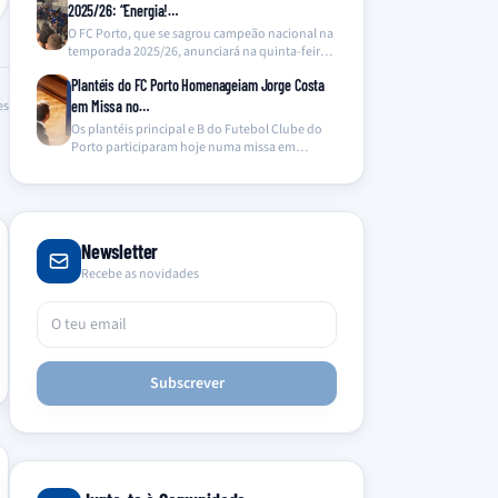
2025/26: “Energia!…
O FC Porto, que se sagrou campeão nacional na
temporada 2025/26, anunciará na quinta-feira o
lançamento…
Plantéis do FC Porto Homenageiam Jorge Costa
es
em Missa no…
Os plantéis principal e B do Futebol Clube do
Porto participaram hoje numa missa em
memória…
Newsletter
Recebe as novidades
Subscrever