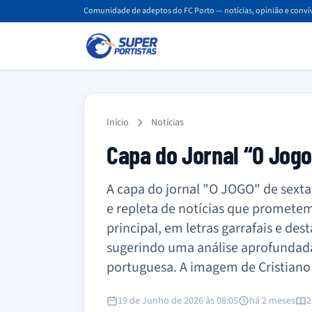
Comunidade de adeptos do FC Porto — notícias, opinião e convív
Início
Notícias
Capa do Jornal “O Jog
A capa do jornal "O JOGO" de sexta-
e repleta de notícias que prometem
principal, em letras garrafais e 
sugerindo uma análise aprofundada
portuguesa. A imagem de Cristian
19 de Junho de 2026 às 08:05
há 2 meses
2