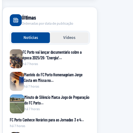
Últimas
Ordenadas por data de publicação
Notícias
Vídeos
FC Porto vai lançar documentário sobre a
época 2025/26: “Energia!…
há 7 horas
Plantéis do FC Porto Homenageiam Jorge
Costa em Missa no…
há 7 horas
Minuto de Silêncio Marca Jogo de Preparação
do FC Porto…
há 7 horas
FC Porto Conhece Horários para as Jornadas 3 e 4…
há 7 horas