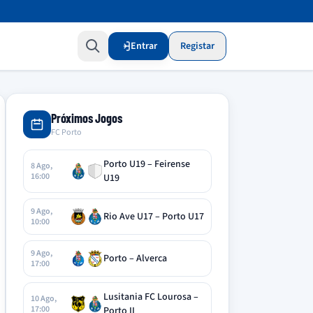
Entrar
Registar
Próximos Jogos
FC Porto
Porto U19 – Feirense
8 Ago,
16:00
U19
9 Ago,
Rio Ave U17 – Porto U17
10:00
9 Ago,
Porto – Alverca
17:00
Lusitania FC Lourosa –
10 Ago,
17:00
Porto II