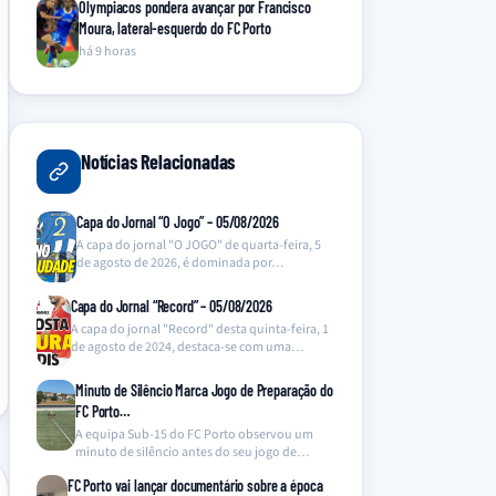
Olympiacos pondera avançar por Francisco
Moura, lateral-esquerdo do FC Porto
há 9 horas
Notícias Relacionadas
Capa do Jornal “O Jogo” – 05/08/2026
A capa do jornal "O JOGO" de quarta-feira, 5
de agosto de 2026, é dominada por…
Capa do Jornal “Record” – 05/08/2026
A capa do jornal "Record" desta quinta-feira, 1
de agosto de 2024, destaca-se com uma
manchete…
Minuto de Silêncio Marca Jogo de Preparação do
FC Porto…
A equipa Sub-15 do FC Porto observou um
minuto de silêncio antes do seu jogo de…
FC Porto vai lançar documentário sobre a época