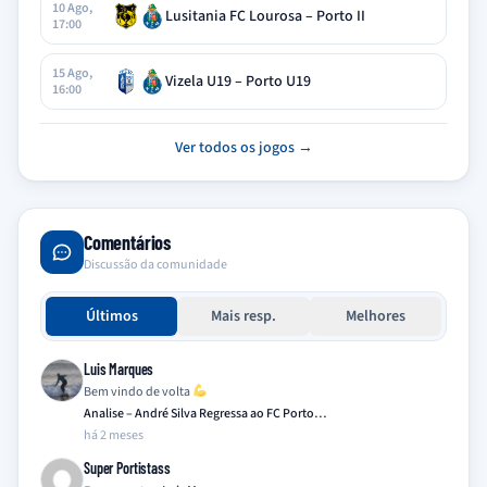
10 Ago,
Lusitania FC Lourosa – Porto II
17:00
15 Ago,
Vizela U19 – Porto U19
16:00
Ver todos os jogos →
Comentários
Discussão da comunidade
Últimos
Mais resp.
Melhores
Luis Marques
Bem vindo de volta
Analise – André Silva Regressa ao FC Porto…
há 2 meses
Super Portistass