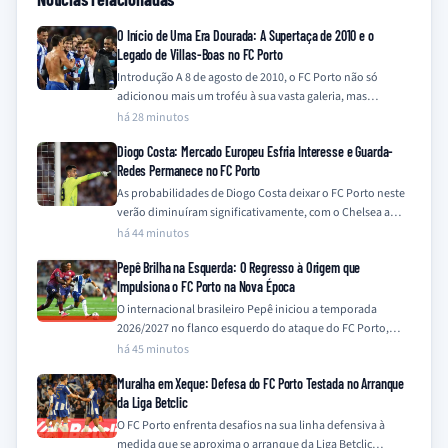
O Início de Uma Era Dourada: A Supertaça de 2010 e o
Legado de Villas-Boas no FC Porto
Introdução A 8 de agosto de 2010, o FC Porto não só
adicionou mais um troféu à sua vasta galeria, mas
também…
há 28 minutos
Diogo Costa: Mercado Europeu Esfria Interesse e Guarda-
Redes Permanece no FC Porto
As probabilidades de Diogo Costa deixar o FC Porto neste
verão diminuíram significativamente, com o Chelsea a
descartar o interesse e outros…
há 44 minutos
Pepê Brilha na Esquerda: O Regresso à Origem que
Impulsiona o FC Porto na Nova Época
O internacional brasileiro Pepê iniciou a temporada
2026/2027 no flanco esquerdo do ataque do FC Porto,
uma posição onde demonstra particular à-vontade,…
há 45 minutos
Muralha em Xeque: Defesa do FC Porto Testada no Arranque
da Liga Betclic
O FC Porto enfrenta desafios na sua linha defensiva à
medida que se aproxima o arranque da Liga Betclic