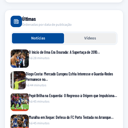
Últimas
Ordenadas por data de publicação
Notícias
Vídeos
O Início de Uma Era Dourada: A Supertaça de 2010…
há 28 minutos
Diogo Costa: Mercado Europeu Esfria Interesse e Guarda-Redes
Permanece no…
há 44 minutos
Pepê Brilha na Esquerda: O Regresso à Origem que Impulsiona…
há 45 minutos
Muralha em Xeque: Defesa do FC Porto Testada no Arranque…
há 45 minutos