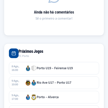
Ainda não há comentários
Sê o primeiro a comentar!
Próximos Jogos
FC Porto
8 Ago,
Porto U19 – Feirense U19
16:00
9 Ago,
Rio Ave U17 – Porto U17
10:00
9 Ago,
Porto – Alverca
17:00