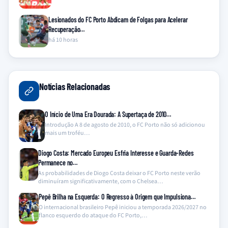
Lesionados do FC Porto Abdicam de Folgas para Acelerar
Recuperação…
há 10 horas
Notícias Relacionadas
O Início de Uma Era Dourada: A Supertaça de 2010…
Introdução A 8 de agosto de 2010, o FC Porto não só adicionou
mais um troféu…
Diogo Costa: Mercado Europeu Esfria Interesse e Guarda-Redes
Permanece no…
As probabilidades de Diogo Costa deixar o FC Porto neste verão
diminuíram significativamente, com o Chelsea…
Pepê Brilha na Esquerda: O Regresso à Origem que Impulsiona…
O internacional brasileiro Pepê iniciou a temporada 2026/2027 no
flanco esquerdo do ataque do FC Porto,…