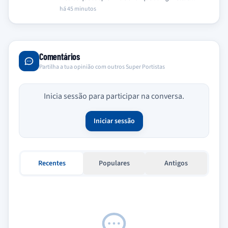
2026/2027, com a…
há 45 minutos
Comentários
Partilha a tua opinião com outros Super Portistas
Inicia sessão para participar na conversa.
Iniciar sessão
Recentes
Populares
Antigos