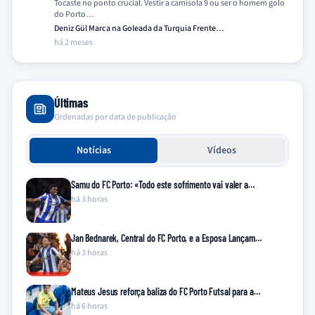
Tocaste no ponto crucial. Vestir a camisola 9 ou ser o homem golo
do Porto…
Deniz Gül Marca na Goleada da Turquia Frente…
há 2 meses
Últimas
Ordenadas por data de publicação
Notícias
Vídeos
Samu do FC Porto: «Todo este sofrimento vai valer a…
há 3 horas
Jan Bednarek, Central do FC Porto, e a Esposa Lançam…
há 3 horas
Mateus Jesus reforça baliza do FC Porto Futsal para a…
há 6 horas