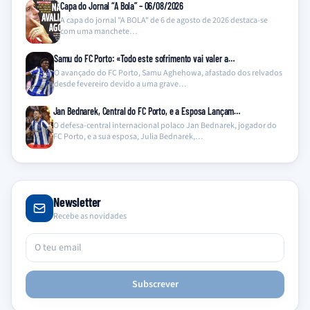
Capa do Jornal “A Bola” – 06/08/2026
A capa do jornal "A BOLA" de 6 de agosto de 2026 destaca-se
com uma manchete…
Samu do FC Porto: «Todo este sofrimento vai valer a…
O avançado do FC Porto, Samu Aghehowa, afastado dos relvados
desde fevereiro devido a uma grave…
Jan Bednarek, Central do FC Porto, e a Esposa Lançam…
O defesa-central internacional polaco Jan Bednarek, jogador do
FC Porto, e a sua esposa, Julia Bednarek,…
Newsletter
Recebe as novidades
Subscrever