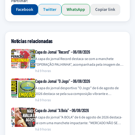
Partilhar:
Facebook
Twitter
WhatsApp
Copiar link
Notícias relacionadas
Capa do Jornal “Record” – 06/08/2026
A capa do jornal Record destaca-se com a manchete
"OPERAÇÃO PALHINHA", acompanhada pela imagem de
um jogador com a camisola do Bayern…
há 9 horas
Capa do Jornal “O Jogo” – 06/08/2026
A capa do jornal desportivo "O Jogo" de 6 de agosto de
2026 destaca-se pela sua composição vibrante e
informativa, com ênfase…
há 9 horas
Capa do Jornal “A Bola” – 06/08/2026
A capa do jornal "A BOLA" de 6 de agosto de 2026 destaca-
se com uma manchete impactante: "MERCADO NÃO SE
AVALIA EM…
há 9 horas