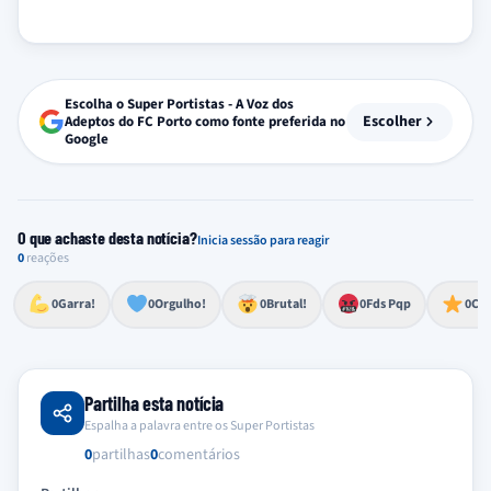
Escolha o Super Portistas - A Voz dos
Escolher
Adeptos do FC Porto como fonte preferida no
Google
O que achaste desta notícia?
Inicia sessão para reagir
0
reações
Esforço, determinação, aprovação forte
Lealdade, amor clubístico, sentimento profundo
Impressionante, chocante, de grande impacto
Reação de desespero, raiva, frustração ou espanto extremo
Excelência, destaque, o melhor
0
Garra!
0
Orgulho!
0
Brutal!
0
Fds Pqp
0
Cra
Partilha esta notícia
Espalha a palavra entre os Super Portistas
0
partilhas
0
comentários