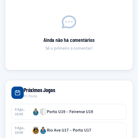
Ainda não há comentários
Sê o primeiro a comentar!
Próximos Jogos
FC Porto
8 Ago,
Porto U19 – Feirense U19
16:00
9 Ago,
Rio Ave U17 – Porto U17
10:00