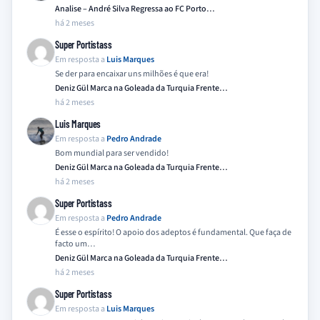
Analise – André Silva Regressa ao FC Porto…
há 2 meses
Super Portistass
Em resposta a
Luis Marques
Se der para encaixar uns milhões é que era!
Deniz Gül Marca na Goleada da Turquia Frente…
há 2 meses
Luis Marques
Em resposta a
Pedro Andrade
Bom mundial para ser vendido!
Deniz Gül Marca na Goleada da Turquia Frente…
há 2 meses
Super Portistass
Em resposta a
Pedro Andrade
É esse o espírito! O apoio dos adeptos é fundamental. Que faça de
facto um…
Deniz Gül Marca na Goleada da Turquia Frente…
há 2 meses
Super Portistass
Em resposta a
Luis Marques