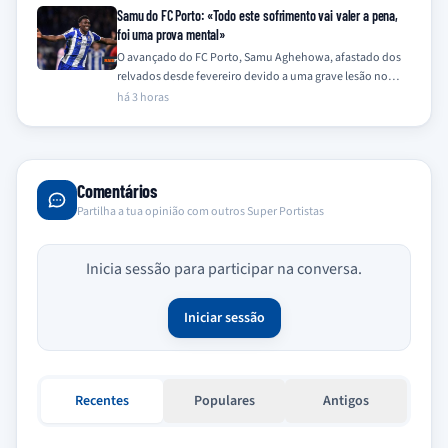
Samu do FC Porto: «Todo este sofrimento vai valer a pena,
foi uma prova mental»
O avançado do FC Porto, Samu Aghehowa, afastado dos
relvados desde fevereiro devido a uma grave lesão no
joelho, descreveu o seu…
há 3 horas
Comentários
Partilha a tua opinião com outros Super Portistas
Inicia sessão para participar na conversa.
Iniciar sessão
Recentes
Populares
Antigos