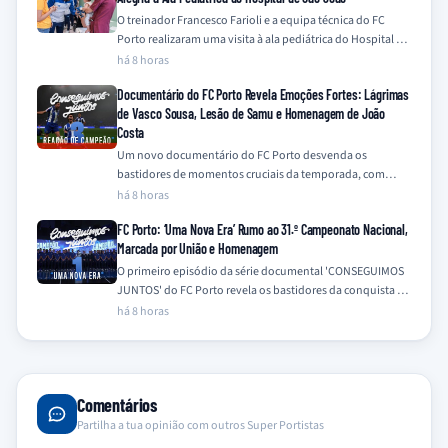
O treinador Francesco Farioli e a equipa técnica do FC
Porto realizaram uma visita à ala pediátrica do Hospital de
São João,…
há 8 horas
Documentário do FC Porto Revela Emoções Fortes: Lágrimas
de Vasco Sousa, Lesão de Samu e Homenagem de João
Costa
Um novo documentário do FC Porto desvenda os
bastidores de momentos cruciais da temporada, com
destaque para a emotiva recuperação de Vasco…
há 8 horas
FC Porto: ‘Uma Nova Era’ Rumo ao 31.º Campeonato Nacional,
Marcada por União e Homenagem
O primeiro episódio da série documental 'CONSEGUIMOS
JUNTOS' do FC Porto revela os bastidores da conquista do
31.º Campeonato Nacional na época…
há 8 horas
Comentários
Partilha a tua opinião com outros Super Portistas