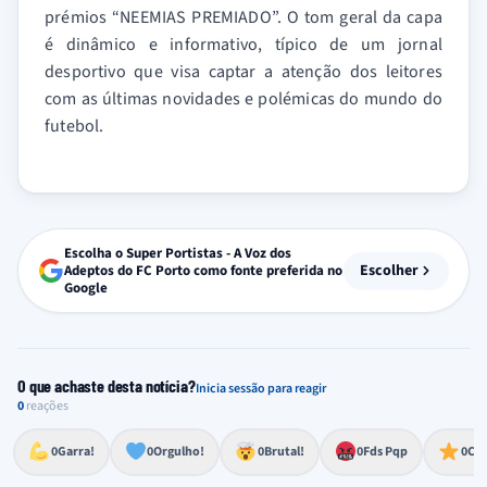
prémios “NEEMIAS PREMIADO”. O tom geral da capa
é dinâmico e informativo, típico de um jornal
desportivo que visa captar a atenção dos leitores
com as últimas novidades e polémicas do mundo do
futebol.
Escolha o Super Portistas - A Voz dos
Escolher
Adeptos do FC Porto como fonte preferida no
Google
O que achaste desta notícia?
Inicia sessão para reagir
0
reações
Esforço, determinação, aprovação forte
Lealdade, amor clubístico, sentimento profundo
Impressionante, chocante, de grande impacto
Reação de desespero, raiva, frustração ou espanto extremo
Excelência, destaque, o melhor
0
Garra!
0
Orgulho!
0
Brutal!
0
Fds Pqp
0
Cra