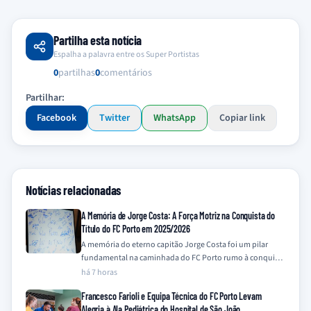
Partilha esta notícia
Espalha a palavra entre os Super Portistas
0
partilhas
0
comentários
Partilhar:
Facebook
Twitter
WhatsApp
Copiar link
Notícias relacionadas
A Memória de Jorge Costa: A Força Motriz na Conquista do
Título do FC Porto em 2025/2026
A memória do eterno capitão Jorge Costa foi um pilar
fundamental na caminhada do FC Porto rumo à conquista
do título da…
há 7 horas
Francesco Farioli e Equipa Técnica do FC Porto Levam
Alegria à Ala Pediátrica do Hospital de São João