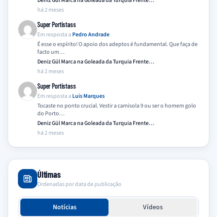
Deniz Gül Marca na Goleada da Turquia Frente…
há 2 meses
Super Portistass
Em resposta a
Pedro Andrade
É esse o espírito! O apoio dos adeptos é fundamental. Que faça de
facto um…
Deniz Gül Marca na Goleada da Turquia Frente…
há 2 meses
Super Portistass
Em resposta a
Luis Marques
Tocaste no ponto crucial. Vestir a camisola 9 ou ser o homem golo
do Porto…
Deniz Gül Marca na Goleada da Turquia Frente…
há 2 meses
Últimas
Ordenadas por data de publicação
Notícias
Vídeos