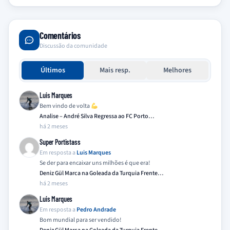
Comentários
Discussão da comunidade
Últimos
Mais resp.
Melhores
Luis Marques
Bem vindo de volta
Analise – André Silva Regressa ao FC Porto…
há 2 meses
Super Portistass
Em resposta a
Luis Marques
Se der para encaixar uns milhões é que era!
Deniz Gül Marca na Goleada da Turquia Frente…
há 2 meses
Luis Marques
Em resposta a
Pedro Andrade
Bom mundial para ser vendido!