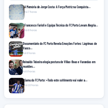
A Memória de Jorge Costa: A Força Motriz na Conquista…
há 7 horas
Francesco Farioli e Equipa Técnica do FC Porto Levam Alegria…
há 8 horas
Documentário do FC Porto Revela Emoções Fortes: Lágrimas de
Vasco…
há 8 horas
Reinaldo Teixeira elogia postura de Villas-Boas e Varandas em
reuniões…
há 8 horas
Samu do FC Porto: «Todo este sofrimento vai valer a…
há 10 horas