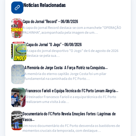
Notícias Relacionadas
Capa do Jornal “Record” – 06/08/2026
A capa do jornal Record destaca-se com a manchete "OPERAÇÃO
PALHINHA", acompanhada pela imagem de um…
Capa do Jornal “O Jogo” – 06/08/2026
A capa do jornal desportivo "O Jogo" de 6 de agosto de 2026
destaca-se pela sua…
A Memória de Jorge Costa: A Força Motriz na Conquista…
A memória do eterno capitão Jorge Costa foi um pilar
fundamental na caminhada do FC Porto…
Francesco Farioli e Equipa Técnica do FC Porto Levam Alegria…
O treinador Francesco Farioli e a equipa técnica do FC Porto
realizaram uma visita à ala…
Documentário do FC Porto Revela Emoções Fortes: Lágrimas de
Vasco…
Um novo documentário do FC Porto desvenda os bastidores de
momentos cruciais da temporada, com destaque…