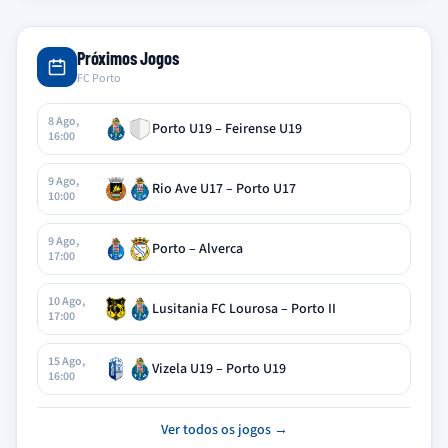
Próximos Jogos
FC Porto
8 Ago,
Porto U19 – Feirense U19
16:00
9 Ago,
Rio Ave U17 – Porto U17
10:00
9 Ago,
Porto – Alverca
17:00
10 Ago,
Lusitania FC Lourosa – Porto II
17:00
15 Ago,
Vizela U19 – Porto U19
16:00
Ver todos os jogos →