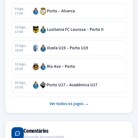
9 Ago,
Porto – Alverca
17:00
10 Ago,
Lusitania FC Lourosa – Porto II
17:00
15 Ago,
Vizela U19 – Porto U19
16:00
15 Ago,
Rio Ave – Porto
19:30
16 Ago,
Porto U17 – Académica U17
10:00
Ver todos os jogos →
Comentários
Discussão da comunidade