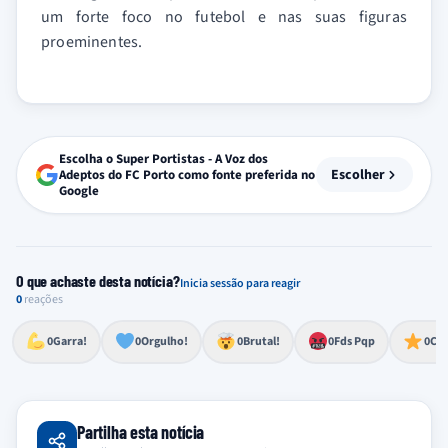
um forte foco no futebol e nas suas figuras
proeminentes.
Escolha o Super Portistas - A Voz dos
Escolher
Adeptos do FC Porto como fonte preferida no
Google
O que achaste desta notícia?
Inicia sessão para reagir
0
reações
Esforço, determinação, aprovação forte
Lealdade, amor clubístico, sentimento profundo
Impressionante, chocante, de grande impacto
Reação de desespero, raiva, frustração ou espanto extremo
Excelência, destaque, o melhor
0
Garra!
0
Orgulho!
0
Brutal!
0
Fds Pqp
0
Cra
Partilha esta notícia