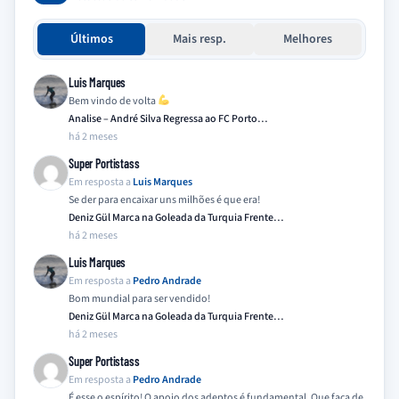
Últimos
Mais resp.
Melhores
Luis Marques
Bem vindo de volta
Analise – André Silva Regressa ao FC Porto…
há 2 meses
Super Portistass
Em resposta a
Luis Marques
Se der para encaixar uns milhões é que era!
Deniz Gül Marca na Goleada da Turquia Frente…
há 2 meses
Luis Marques
Em resposta a
Pedro Andrade
Bom mundial para ser vendido!
Deniz Gül Marca na Goleada da Turquia Frente…
há 2 meses
Super Portistass
Em resposta a
Pedro Andrade
É esse o espírito! O apoio dos adeptos é fundamental. Que faça de