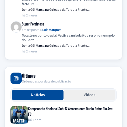
facto um…
Deniz Gül Marca na Goleada da Turquia Frente…
há 2 meses
Super Portistass
Em resposta a
Luis Marques
Tocaste no ponto crucial. Vestir a camisola 9 ou ser o homem golo
do Porto…
Deniz Gül Marca na Goleada da Turquia Frente…
há 2 meses
Últimas
Ordenadas por data de publicação
Notícias
Vídeos
Campeonato Nacional Sub-17 Arranca com Duelo Entre Rio Ave
FC…
há 1 hora