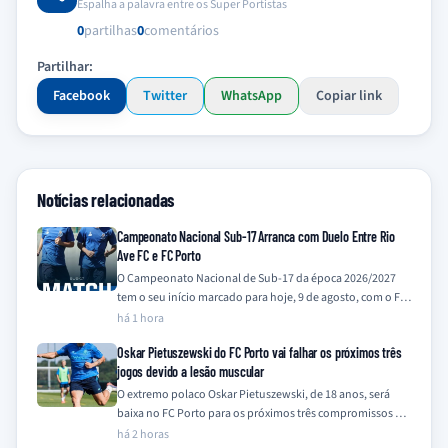
Espalha a palavra entre os Super Portistas
0
partilhas
0
comentários
Partilhar:
Facebook
Twitter
WhatsApp
Copiar link
Notícias relacionadas
Campeonato Nacional Sub-17 Arranca com Duelo Entre Rio
Ave FC e FC Porto
O Campeonato Nacional de Sub-17 da época 2026/2027
tem o seu início marcado para hoje, 9 de agosto, com o FC
Porto,…
há 1 hora
Oskar Pietuszewski do FC Porto vai falhar os próximos três
jogos devido a lesão muscular
O extremo polaco Oskar Pietuszewski, de 18 anos, será
baixa no FC Porto para os próximos três compromissos da
equipa, frente a…
há 2 horas