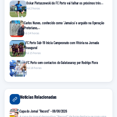
Oskar Pietuszewski do FC Porto vai falhar os próximos três…
há 2 horas
Carlos Nunes, conhecido como ‘Jamaica’ e arguido na Operação
Pretoriano,…
há 14 horas
FC Porto Sub-19 Inicia Campeonato com Vitória na Jornada
Inaugural
há 15 horas
FC Porto sem contactos do Galatasaray por Rodrigo Mora
há 18 horas
Notícias Relacionadas
Capa do Jornal “Record” – 08/08/2026
A capa do jornal desportivo "Record" de hoje destaca-se com uma