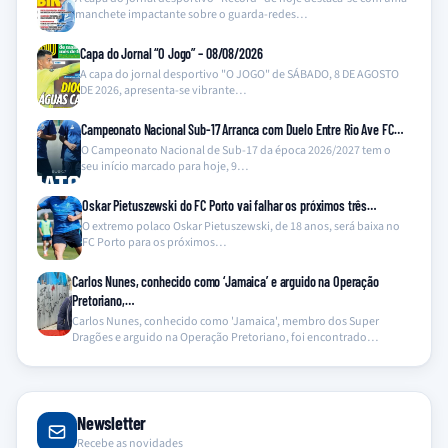
manchete impactante sobre o guarda-redes…
Capa do Jornal “O Jogo” – 08/08/2026
A capa do jornal desportivo "O JOGO" de SÁBADO, 8 DE AGOSTO
DE 2026, apresenta-se vibrante…
Campeonato Nacional Sub-17 Arranca com Duelo Entre Rio Ave FC…
O Campeonato Nacional de Sub-17 da época 2026/2027 tem o
seu início marcado para hoje, 9…
Oskar Pietuszewski do FC Porto vai falhar os próximos três…
O extremo polaco Oskar Pietuszewski, de 18 anos, será baixa no
FC Porto para os próximos…
Carlos Nunes, conhecido como ‘Jamaica’ e arguido na Operação
Pretoriano,…
Carlos Nunes, conhecido como 'Jamaica', membro dos Super
Dragões e arguido na Operação Pretoriano, foi encontrado…
Newsletter
Recebe as novidades