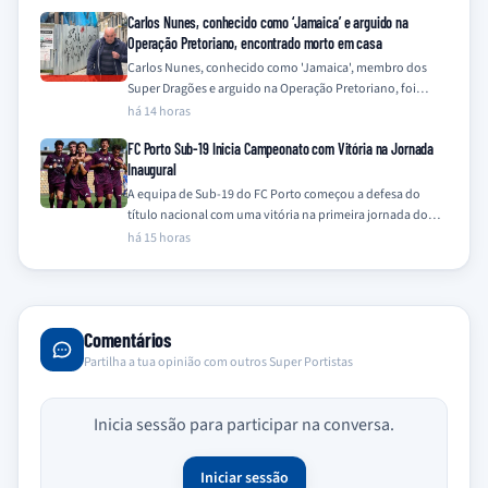
Carlos Nunes, conhecido como ‘Jamaica’ e arguido na
Operação Pretoriano, encontrado morto em casa
Carlos Nunes, conhecido como 'Jamaica', membro dos
Super Dragões e arguido na Operação Pretoriano, foi
encontrado morto na sua residência este sábado,…
há 14 horas
FC Porto Sub-19 Inicia Campeonato com Vitória na Jornada
Inaugural
A equipa de Sub-19 do FC Porto começou a defesa do
título nacional com uma vitória na primeira jornada do
Campeonato Nacional…
há 15 horas
Comentários
Partilha a tua opinião com outros Super Portistas
Inicia sessão para participar na conversa.
Iniciar sessão