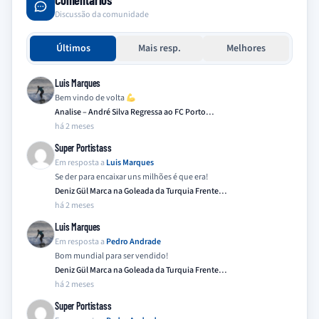
Comentários
Discussão da comunidade
Últimos
Mais resp.
Melhores
Luis Marques
Bem vindo de volta
Analise – André Silva Regressa ao FC Porto…
há 2 meses
Super Portistass
Em resposta a
Luis Marques
Se der para encaixar uns milhões é que era!
Deniz Gül Marca na Goleada da Turquia Frente…
há 2 meses
Luis Marques
Em resposta a
Pedro Andrade
Bom mundial para ser vendido!
Deniz Gül Marca na Goleada da Turquia Frente…
há 2 meses
Super Portistass