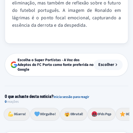
eliminação, mas também de reflexão sobre o futuro
do futebol português. A imagem de Ronaldo em
lágrimas é o ponto focal emocional, capturando a
essência da derrota e da despedida.
Escolha o Super Portistas - A Voz dos
Escolher
Adeptos do FC Porto como fonte preferida no
Google
O que achaste desta notícia?
Inicia sessão para reagir
0
reações
Esforço, determinação, aprovação forte
Lealdade, amor clubístico, sentimento profundo
Impressionante, chocante, de grande impacto
Reação de desespero, raiva, frustração ou espanto extremo
Excelência, destaque, o melhor
0
Garra!
0
Orgulho!
0
Brutal!
0
Fds Pqp
0
Cra