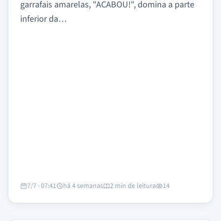
garrafais amarelas, "ACABOU!", domina a parte
inferior da…
7/7 · 07:41
há 4 semanas
2 min de leitura
14