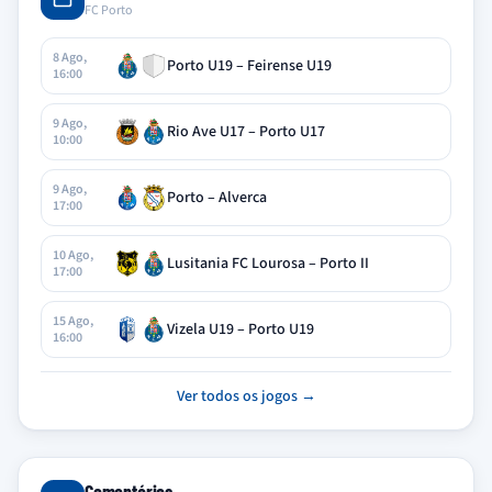
FC Porto
8 Ago,
Porto U19 – Feirense U19
16:00
9 Ago,
Rio Ave U17 – Porto U17
10:00
9 Ago,
Porto – Alverca
17:00
10 Ago,
Lusitania FC Lourosa – Porto II
17:00
15 Ago,
Vizela U19 – Porto U19
16:00
Ver todos os jogos →