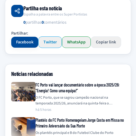
Partilha esta notícia
Espalha a palavra entre os Super Portistas
0
partilhas
0
comentários
Partilhar:
Facebook
Twitter
WhatsApp
Copiar link
Notícias relacionadas
FC Porto vai lançar documentário sobre a época 2025/26:
“Energia! Como uma equipa!”
O FC Porto, que se sagrou campeão nacional na
temporada 2025/26, anunciará na quinta-feira o
lançamento de um documentário que retrata a…
há 5 horas
Plantéis do FC Porto Homenageiam Jorge Costa em Missa no
Primeiro Aniversário da Sua Morte
Os plantéis principal e B do Futebol Clube do Porto