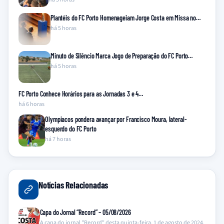
Plantéis do FC Porto Homenageiam Jorge Costa em Missa no…
há 5 horas
Minuto de Silêncio Marca Jogo de Preparação do FC Porto…
há 5 horas
FC Porto Conhece Horários para as Jornadas 3 e 4…
há 6 horas
Olympiacos pondera avançar por Francisco Moura, lateral-
esquerdo do FC Porto
há 7 horas
Notícias Relacionadas
Capa do Jornal “Record” – 05/08/2026
A capa do jornal "Record" desta quinta-feira, 1 de agosto de 2024,