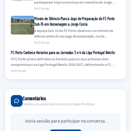
participaram hoje numa missa em memória de Jorge
Costa, assinalando o primeiro…
há 5 horas
Minuto de Silêncio Marca Jogo de Preparação do FC Porto
Sub-15 em Homenagem a Jorge Costa
A equipa Sub-15 do FC Porto observou um minuto de
silêncio antes do seu jogo de preparação, numa
homenagem a Jorge Costa…
há 5 horas
FC Porto Conhece Horários para as Jornadas 3 e 4 da Liga Portugal Betclic
O FC Porto já tem definidos os horários para os seus próximos dois
compromissos na Liga Portugal Betclic 2026/2027, defrontando o FC…
há 6 horas
Comentários
Partilha a tua opinião com outros Super Portistas
Inicia sessão para participar na conversa.