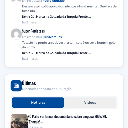
Em resposta a
Pedro Andrade
É esse o espírito! O apoio dos adeptos é fundamental. Que faça de
facto um…
Deniz Gül Marca na Goleada da Turquia Frente…
há 2 meses
Super Portistass
Em resposta a
Luis Marques
Tocaste no ponto crucial. Vestir a camisola 9 ou ser o homem golo
do Porto…
Deniz Gül Marca na Goleada da Turquia Frente…
há 2 meses
Últimas
Ordenadas por data de publicação
Notícias
Vídeos
FC Porto vai lançar documentário sobre a época 2025/26:
“Energia!…
há 5 horas