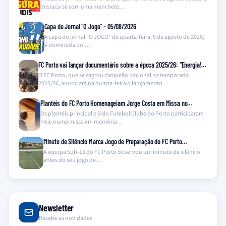
destaca-se com uma manchete…
Capa do Jornal “O Jogo” – 05/08/2026
A capa do jornal "O JOGO" de quarta-feira, 5 de agosto de 2026,
é dominada por…
FC Porto vai lançar documentário sobre a época 2025/26: “Energia!…
O FC Porto, que se sagrou campeão nacional na temporada
2025/26, anunciará na quinta-feira o lançamento…
Plantéis do FC Porto Homenageiam Jorge Costa em Missa no…
Os plantéis principal e B do Futebol Clube do Porto participaram
hoje numa missa em memória…
Minuto de Silêncio Marca Jogo de Preparação do FC Porto…
A equipa Sub-15 do FC Porto observou um minuto de silêncio
antes do seu jogo de…
Newsletter
Recebe as novidades