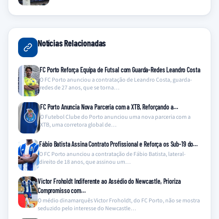
Notícias Relacionadas
FC Porto Reforça Equipa de Futsal com Guarda-Redes Leandro Costa
O FC Porto anunciou a contratação de Leandro Costa, guarda-
redes de 27 anos, que se torna…
FC Porto Anuncia Nova Parceria com a XTB, Reforçando a…
O Futebol Clube do Porto anunciou uma nova parceria com a
XTB, uma corretora global de…
Fábio Batista Assina Contrato Profissional e Reforça os Sub-19 do…
O FC Porto anunciou a contratação de Fábio Batista, lateral-
direito de 18 anos, que assinou um…
Victor Froholdt Indiferente ao Assédio do Newcastle, Prioriza
Compromisso com…
O médio dinamarquês Victor Froholdt, do FC Porto, não se mostra
seduzido pelo interesse do Newcastle…