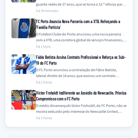
guarda-redes de 27 anos, que se torna o 15.º reforço para a
equipa…
há 39 minutos
FC Porto Anuncia Nova Parceria com a XTB, Reforçando a
‘Família Portista’
O Futebol Clube do Porto anunciou uma nova parceria
com a XTB, uma corretora global de serviços financeiros,
integrando a empresa na…
há 1 hora
Fábio Batista Assina Contrato Profissional e Reforça os Sub-
19 do FC Porto
O FC Porto anunciou a contratação de Fábio Batista,
lateral-direito de 18 anos, que assinou um contrato
profissional com o clube e…
há 2 horas
Victor Froholdt Indiferente ao Assédio do Newcastle, Prioriza
Compromisso com o FC Porto
O médio dinamarquês Victor Froholdt, do FC Porto, não se
mostra seduzido pelo interesse do Newcastle United,
mantendo-se focado no seu compromisso…
há 3 horas