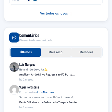
16:00
Ver todos os jogos →
Comentários
Discussão da comunidade
Últimos
Mais resp.
Melhores
Luis Marques
Bem vindo de volta
Analise – André Silva Regressa ao FC Porto…
há 2 meses
Super Portistass
Em resposta a
Luis Marques
Se der para encaixar uns milhões é que era!
Deniz Gül Marca na Goleada da Turquia Frente…
há 2 meses