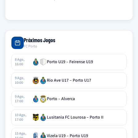
Próximos Jogos
FC Porto
8 Ago,
Porto U19 – Feirense U19
16:00
9 Ago,
Rio Ave U17 – Porto U17
10:00
9 Ago,
Porto – Alverca
17:00
10 Ago,
Lusitania FC Lourosa – Porto II
17:00
15 Ago,
Vizela U19 – Porto U19