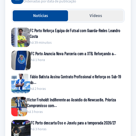
Ordenadas por data de publicação
Notícias
Vídeos
FC Porto Reforça Equipa de Futsal com Guarda-Redes Leandro
Costa
há 39 minutos
FC Porto Anuncia Nova Parceria com a XTB, Reforçando a…
há 1 hora
Fábio Batista Assina Contrato Profissional e Reforça os Sub-19
do…
há 2 horas
Victor Froholdt Indiferente ao Assédio do Newcastle, Prioriza
Compromisso com…
há 3 horas
FC Porto descarta Oso e Joselu para a temporada 2026/27
há 3 horas