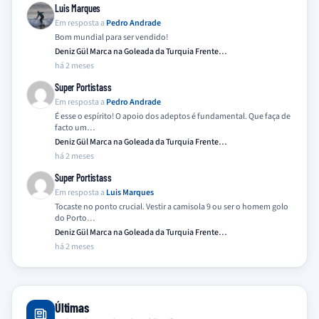
Luis Marques
Em resposta a
Pedro Andrade
Bom mundial para ser vendido!
Deniz Gül Marca na Goleada da Turquia Frente…
há 2 meses
Super Portistass
Em resposta a
Pedro Andrade
É esse o espírito! O apoio dos adeptos é fundamental. Que faça de
facto um…
Deniz Gül Marca na Goleada da Turquia Frente…
há 2 meses
Super Portistass
Em resposta a
Luis Marques
Tocaste no ponto crucial. Vestir a camisola 9 ou ser o homem golo
do Porto…
Deniz Gül Marca na Goleada da Turquia Frente…
há 2 meses
Últimas