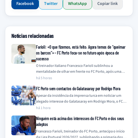
Facebook
Twitter
WhatsApp
Copiar link
Notícias relacionadas
Farioli: «O que fizemos, está feito. Agora temos de “queimar
os barcos”» – FC Porto foca-se no futuro após época de
sucesso
O treinador italiano Francesco Farioli sublinhou a
mentalidade de olhar em frente no FC Porto, após uma
temporada de 2025/26 coroada com…
há 5 horas
FC Porto sem contactos do Galatasaray por Rodrigo Mora
Apesar da insistência da imprensa turca em noticiar um
alegado interesse do Galatasaray em Rodrigo Mora, o FC
Porto nega qualquer contacto…
há 1 hora
Ninguém está acima dos interesses do FC Porto e dos seus
adeptos
Francesco Farioli, treinador do FC Porto, antecipa o início
da Liga Portugal 2026/2027, sublinhando a primazia dos