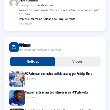
Super Portistass
Em resposta a
Luis Marques
Tocaste no ponto crucial. Vestir a camisola 9 ou ser o homem golo
do Porto…
Deniz Gül Marca na Goleada da Turquia Frente…
há 2 meses
Últimas
Ordenadas por data de publicação
Notícias
Vídeos
FC Porto sem contactos do Galatasaray por Rodrigo Mora
há 1 hora
Ninguém está acima dos interesses do FC Porto e dos…
há 1 hora