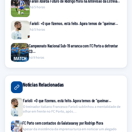
Farioli Aborda Futuro de Rodrigo Mora na Antevisão da Estreia…
há 5 horas
Farioli: «O que fizemos, está feito. Agora temos de “queimar…
há 5 horas
Campeonato Nacional Sub-19 arranca com FC Porto a defrontar
CD…
há 9 horas
Notícias Relacionadas
Farioli: «O que fizemos, está feito. Agora temos de “queimar…
O treinador italiano Francesco Farioli sublinhou a mentalidade de
olhar em frente no FC Porto, após…
FC Porto sem contactos do Galatasaray por Rodrigo Mora
Apesar da insistência da imprensa turca em noticiar um alegado