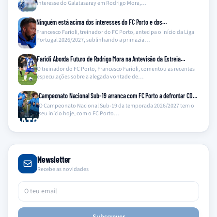
interesse do Galatasaray em Rodrigo Mora,…
Ninguém está acima dos interesses do FC Porto e dos…
Francesco Farioli, treinador do FC Porto, antecipa o início da Liga
Portugal 2026/2027, sublinhando a primazia…
Farioli Aborda Futuro de Rodrigo Mora na Antevisão da Estreia…
O treinador do FC Porto, Francesco Farioli, comentou as recentes
especulações sobre a alegada vontade de…
Campeonato Nacional Sub-19 arranca com FC Porto a defrontar CD…
O Campeonato Nacional Sub-19 da temporada 2026/2027 tem o
seu início hoje, com o FC Porto…
Newsletter
Recebe as novidades