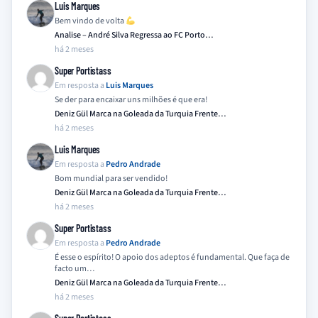
Luis Marques
Bem vindo de volta
Analise – André Silva Regressa ao FC Porto…
há 2 meses
Super Portistass
Em resposta a
Luis Marques
Se der para encaixar uns milhões é que era!
Deniz Gül Marca na Goleada da Turquia Frente…
há 2 meses
Luis Marques
Em resposta a
Pedro Andrade
Bom mundial para ser vendido!
Deniz Gül Marca na Goleada da Turquia Frente…
há 2 meses
Super Portistass
Em resposta a
Pedro Andrade
É esse o espírito! O apoio dos adeptos é fundamental. Que faça de
facto um…
Deniz Gül Marca na Goleada da Turquia Frente…
há 2 meses