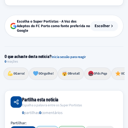
Escolha o Super Portistas - A Voz dos
Escolher
Adeptos do FC Porto como fonte preferida no
Google
O que achaste desta notícia?
Inicia sessão para reagir
0
reações
Esforço, determinação, aprovação forte
Lealdade, amor clubístico, sentimento profundo
Impressionante, chocante, de grande impacto
Reação de desespero, raiva, frustração ou espanto extremo
Excelência, destaque, o melhor
0
Garra!
0
Orgulho!
0
Brutal!
0
Fds Pqp
0
Cra
Partilha esta notícia
Espalha a palavra entre os Super Portistas
0
partilhas
0
comentários
Partilhar: