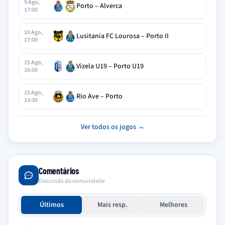
9 Ago,
Porto – Alverca
17:00
10 Ago,
Lusitania FC Lourosa – Porto II
17:00
15 Ago,
Vizela U19 – Porto U19
16:00
15 Ago,
Rio Ave – Porto
19:30
Ver todos os jogos →
Comentários
Discussão da comunidade
Últimos
Mais resp.
Melhores