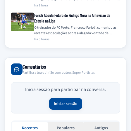
interesses do clube e dos…
há 1 hora
Farioli Aborda Futuro de Rodrigo Mora na Antevisão da
Estreia na Liga
O treinador do FC Porto, Francesco Farioli, comentou as
recentes especulações sobre a alegada vontade de
Rodrigo Mora em deixar o clube,…
há 5 horas
Comentários
Partilha a tua opinião com outros Super Portistas
Inicia sessão para participar na conversa.
Iniciar sessão
Recentes
Populares
Antigos