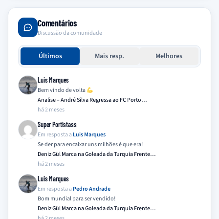
Comentários
Discussão da comunidade
Últimos
Mais resp.
Melhores
Luis Marques
Bem vindo de volta
Analise – André Silva Regressa ao FC Porto…
há 2 meses
Super Portistass
Em resposta a
Luis Marques
Se der para encaixar uns milhões é que era!
Deniz Gül Marca na Goleada da Turquia Frente…
há 2 meses
Luis Marques
Em resposta a
Pedro Andrade
Bom mundial para ser vendido!
Deniz Gül Marca na Goleada da Turquia Frente…
há 2 meses