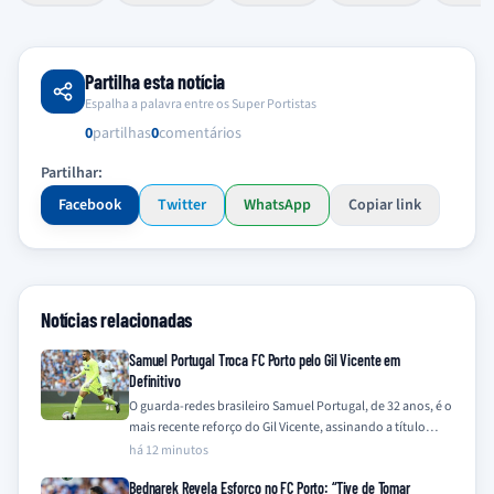
Partilha esta notícia
Espalha a palavra entre os Super Portistas
0
partilhas
0
comentários
Partilhar:
Facebook
Twitter
WhatsApp
Copiar link
Notícias relacionadas
Samuel Portugal Troca FC Porto pelo Gil Vicente em
Definitivo
O guarda-redes brasileiro Samuel Portugal, de 32 anos, é o
mais recente reforço do Gil Vicente, assinando a título
definitivo após quatro…
há 12 minutos
Bednarek Revela Esforço no FC Porto: “Tive de Tomar