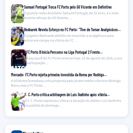
Samuel Portugal Troca FC Porto pelo Gil Vicente em Definitivo
O guarda-redes brasileiro Samuel Portugal, de 32 anos, é o mais
recente reforço do Gil Vicente,…
Bednarek Revela Esforço no FC Porto: “Tive de Tomar Analgésicos…
O jogador Bednarek admitiu ter recorrido a analgésicos para
entrar em campo na vitória do FC…
FC Porto B Inicia Percurso na Liga Portugal 2 Frente…
A equipa B do FC Porto arranca hoje, 10 de agosto de 2026, a sua
participação…
Mercado: FC Porto rejeita primeira investida da Roma por Rodrigo…
A AS Roma formalizou uma proposta pelo jovem médio ofensivo Rodrigo
Mora, mas o FC Porto…
F. C. Porto critica arbitragem de Luís Godinho após vitória…
O F. C. Porto expressou críticas à atuação do árbitro Luís Godinho
na partida de domingo…