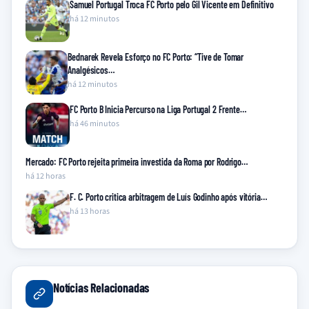
Samuel Portugal Troca FC Porto pelo Gil Vicente em Definitivo
há 12 minutos
Bednarek Revela Esforço no FC Porto: “Tive de Tomar
Analgésicos…
há 12 minutos
FC Porto B Inicia Percurso na Liga Portugal 2 Frente…
há 46 minutos
Mercado: FC Porto rejeita primeira investida da Roma por Rodrigo…
há 12 horas
F. C. Porto critica arbitragem de Luís Godinho após vitória…
há 13 horas
Notícias Relacionadas