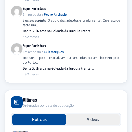
Super Portistass
Em resposta a
Pedro Andrade
É esse o espírito! O apoio dos adeptos é fundamental. Que faça de
facto um…
Deniz Gül Marca na Goleada da Turquia Frente…
há 2 meses
Super Portistass
Em resposta a
Luis Marques
Tocaste no ponto crucial. Vestir a camisola 9 ou ser o homem golo
do Porto…
Deniz Gül Marca na Goleada da Turquia Frente…
há 2 meses
Últimas
Ordenadas por data de publicação
Notícias
Vídeos