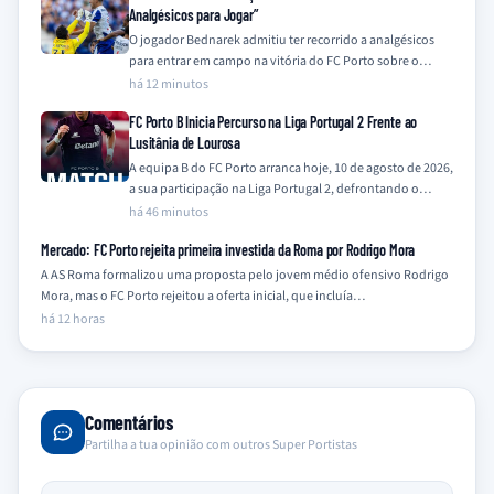
Analgésicos para Jogar”
O jogador Bednarek admitiu ter recorrido a analgésicos
para entrar em campo na vitória do FC Porto sobre o
Alverca, confessando que…
há 12 minutos
FC Porto B Inicia Percurso na Liga Portugal 2 Frente ao
Lusitânia de Lourosa
A equipa B do FC Porto arranca hoje, 10 de agosto de 2026,
a sua participação na Liga Portugal 2, defrontando o…
há 46 minutos
Mercado: FC Porto rejeita primeira investida da Roma por Rodrigo Mora
A AS Roma formalizou uma proposta pelo jovem médio ofensivo Rodrigo
Mora, mas o FC Porto rejeitou a oferta inicial, que incluía…
há 12 horas
Comentários
Partilha a tua opinião com outros Super Portistas