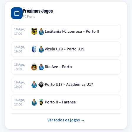
Próximos Jogos
FC Porto
10 Ago,
Lusitania FC Lourosa – Porto II
17:00
15 Ago,
Vizela U19 – Porto U19
16:00
15 Ago,
Rio Ave – Porto
19:30
16 Ago,
Porto U17 – Académica U17
10:00
16 Ago,
Porto II – Farense
17:00
Ver todos os jogos →