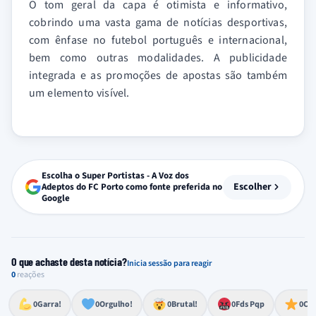
O tom geral da capa é otimista e informativo,
cobrindo uma vasta gama de notícias desportivas,
com ênfase no futebol português e internacional,
bem como outras modalidades. A publicidade
integrada e as promoções de apostas são também
um elemento visível.
Escolha o Super Portistas - A Voz dos
Escolher
Adeptos do FC Porto como fonte preferida no
Google
O que achaste desta notícia?
Inicia sessão para reagir
0
reações
Esforço, determinação, aprovação forte
Lealdade, amor clubístico, sentimento profundo
Impressionante, chocante, de grande impacto
Reação de desespero, raiva, frustração ou espanto extremo
Excelência, destaque, o melhor
0
Garra!
0
Orgulho!
0
Brutal!
0
Fds Pqp
0
Cra