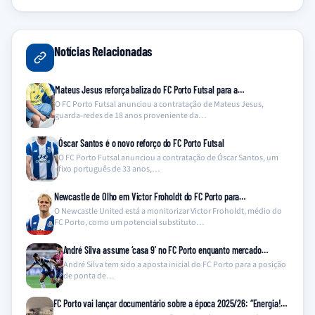
Notícias Relacionadas
Mateus Jesus reforça baliza do FC Porto Futsal para a…
O FC Porto Futsal anunciou a contratação de Mateus Jesus,
guarda-redes de 18 anos proveniente da…
Óscar Santos é o novo reforço do FC Porto Futsal
O FC Porto Futsal anunciou a contratação de Óscar Santos, um
fixo português de 33 anos,…
Newcastle de Olho em Victor Froholdt do FC Porto para…
O Newcastle United está a monitorizar Victor Froholdt, médio do
FC Porto, como um potencial substituto…
André Silva assume ‘casa 9’ no FC Porto enquanto mercado…
André Silva tem sido a aposta inicial do FC Porto para a posição
de ponta de…
FC Porto vai lançar documentário sobre a época 2025/26: “Energia!…