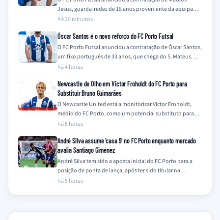
Jesus, guarda-redes de 18 anos proveniente da equipa
Sub-19 do clube, para a…
há 20 minutos
Óscar Santos é o novo reforço do FC Porto Futsal
O FC Porto Futsal anunciou a contratação de Óscar Santos,
um fixo português de 33 anos, que chega do S. Mateus.
O…
há 4 horas
Newcastle de Olho em Victor Froholdt do FC Porto para
Substituir Bruno Guimarães
O Newcastle United está a monitorizar Victor Froholdt,
médio do FC Porto, como um potencial substituto para
Bruno Guimarães, que se encontra…
há 5 horas
André Silva assume ‘casa 9’ no FC Porto enquanto mercado
avalia Santiago Giménez
André Silva tem sido a aposta inicial do FC Porto para a
posição de ponta de lança, após ter sido titular na…
há 5 horas