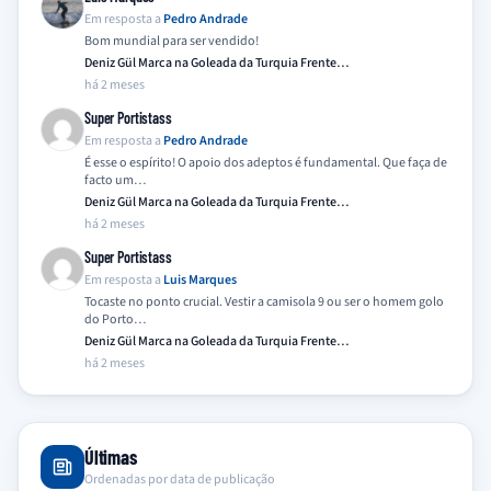
Em resposta a
Pedro Andrade
Bom mundial para ser vendido!
Deniz Gül Marca na Goleada da Turquia Frente…
há 2 meses
Super Portistass
Em resposta a
Pedro Andrade
É esse o espírito! O apoio dos adeptos é fundamental. Que faça de
facto um…
Deniz Gül Marca na Goleada da Turquia Frente…
há 2 meses
Super Portistass
Em resposta a
Luis Marques
Tocaste no ponto crucial. Vestir a camisola 9 ou ser o homem golo
do Porto…
Deniz Gül Marca na Goleada da Turquia Frente…
há 2 meses
Últimas
Ordenadas por data de publicação