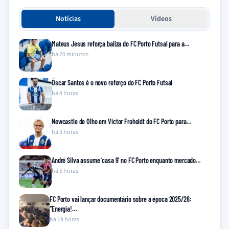
Notícias
Vídeos
Mateus Jesus reforça baliza do FC Porto Futsal para a…
há 20 minutos
Óscar Santos é o novo reforço do FC Porto Futsal
há 4 horas
Newcastle de Olho em Victor Froholdt do FC Porto para…
há 5 horas
André Silva assume ‘casa 9’ no FC Porto enquanto mercado…
há 5 horas
FC Porto vai lançar documentário sobre a época 2025/26:
“Energia!…
há 19 horas