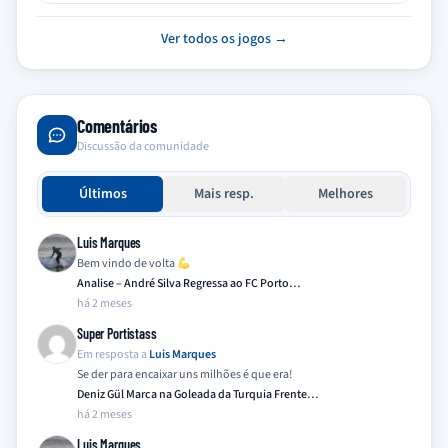
Ver todos os jogos →
Comentários
Discussão da comunidade
Últimos
Mais resp.
Melhores
Luis Marques
Bem vindo de volta
Analise – André Silva Regressa ao FC Porto…
há 2 meses
Super Portistass
Em resposta a
Luis Marques
Se der para encaixar uns milhões é que era!
Deniz Gül Marca na Goleada da Turquia Frente…
há 2 meses
Luis Marques