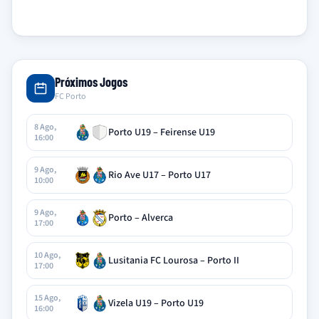
Próximos Jogos
FC Porto
8 Ago,
Porto U19 – Feirense U19
16:00
9 Ago,
Rio Ave U17 – Porto U17
10:00
9 Ago,
Porto – Alverca
17:00
10 Ago,
Lusitania FC Lourosa – Porto II
17:00
15 Ago,
Vizela U19 – Porto U19
16:00