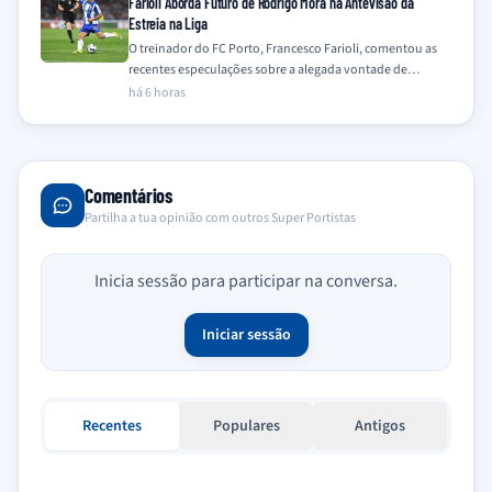
Farioli Aborda Futuro de Rodrigo Mora na Antevisão da
Estreia na Liga
O treinador do FC Porto, Francesco Farioli, comentou as
recentes especulações sobre a alegada vontade de
Rodrigo Mora em deixar o clube,…
há 6 horas
Comentários
Partilha a tua opinião com outros Super Portistas
Inicia sessão para participar na conversa.
Iniciar sessão
Recentes
Populares
Antigos