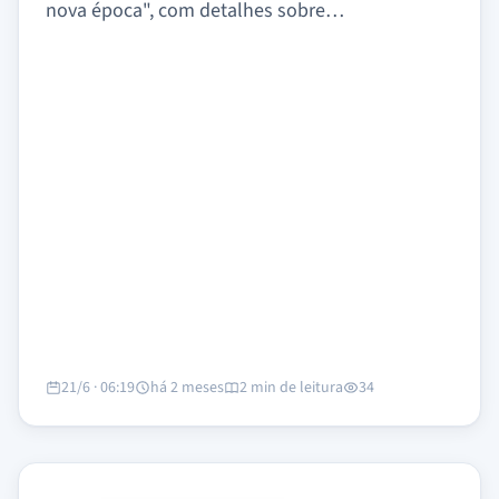
nova época", com detalhes sobre…
21/6 · 06:19
há 2 meses
2 min de leitura
34