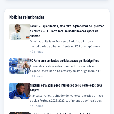
Notícias relacionadas
Farioli: «O que fizemos, está feito. Agora temos de “queimar
os barcos”» – FC Porto foca-se no futuro após época de
sucesso
O treinador italiano Francesco Farioli sublinhou a
mentalidade de olhar em frente no FC Porto, após uma
temporada de 2025/26 coroada com…
há 6 horas
FC Porto sem contactos do Galatasaray por Rodrigo Mora
Apesar da insistência da imprensa turca em noticiar um
alegado interesse do Galatasaray em Rodrigo Mora, o FC
Porto nega qualquer contacto…
há 2 horas
Ninguém está acima dos interesses do FC Porto e dos seus
adeptos
Francesco Farioli, treinador do FC Porto, antecipa o início
da Liga Portugal 2026/2027, sublinhando a primazia dos
interesses do clube e dos…
há 2 horas