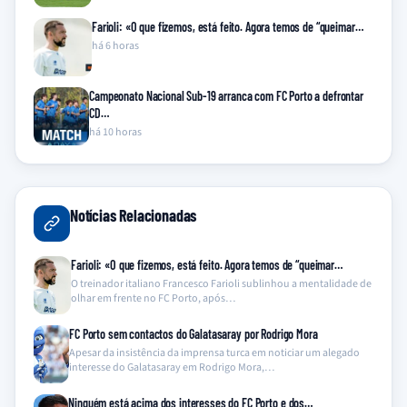
Farioli: «O que fizemos, está feito. Agora temos de “queimar…
há 6 horas
Campeonato Nacional Sub-19 arranca com FC Porto a defrontar
CD…
há 10 horas
Notícias Relacionadas
Farioli: «O que fizemos, está feito. Agora temos de “queimar…
O treinador italiano Francesco Farioli sublinhou a mentalidade de
olhar em frente no FC Porto, após…
FC Porto sem contactos do Galatasaray por Rodrigo Mora
Apesar da insistência da imprensa turca em noticiar um alegado
interesse do Galatasaray em Rodrigo Mora,…
Ninguém está acima dos interesses do FC Porto e dos…