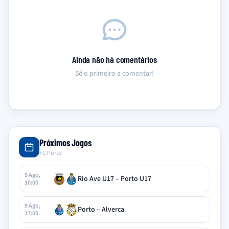
Ainda não há comentários
Sê o primeiro a comentar!
Próximos Jogos
FC Porto
9 Ago,
Rio Ave U17 – Porto U17
10:00
9 Ago,
Porto – Alverca
17:00