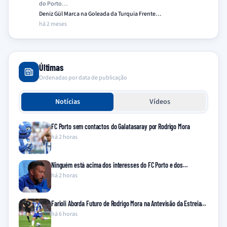
do Porto…
Deniz Gül Marca na Goleada da Turquia Frente…
há 2 meses
Últimas
Ordenadas por data de publicação
Notícias
Vídeos
FC Porto sem contactos do Galatasaray por Rodrigo Mora
há 2 horas
Ninguém está acima dos interesses do FC Porto e dos…
há 2 horas
Farioli Aborda Futuro de Rodrigo Mora na Antevisão da Estreia…
há 6 horas