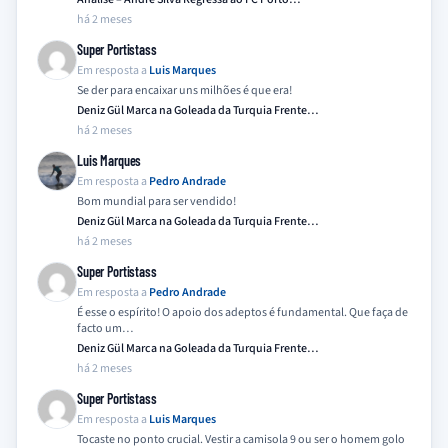
há 2 meses
Super Portistass
Em resposta a
Luis Marques
Se der para encaixar uns milhões é que era!
Deniz Gül Marca na Goleada da Turquia Frente…
há 2 meses
Luis Marques
Em resposta a
Pedro Andrade
Bom mundial para ser vendido!
Deniz Gül Marca na Goleada da Turquia Frente…
há 2 meses
Super Portistass
Em resposta a
Pedro Andrade
É esse o espírito! O apoio dos adeptos é fundamental. Que faça de
facto um…
Deniz Gül Marca na Goleada da Turquia Frente…
há 2 meses
Super Portistass
Em resposta a
Luis Marques
Tocaste no ponto crucial. Vestir a camisola 9 ou ser o homem golo