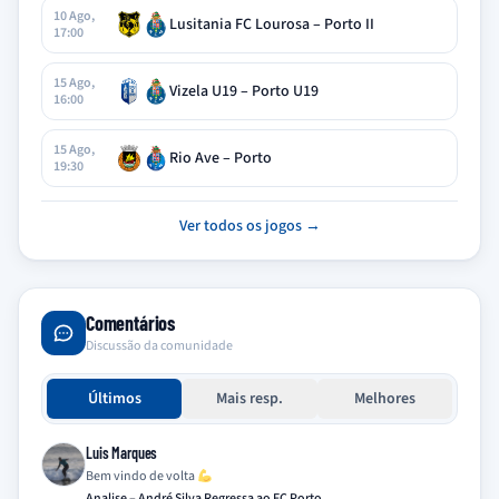
10 Ago,
Lusitania FC Lourosa – Porto II
17:00
15 Ago,
Vizela U19 – Porto U19
16:00
15 Ago,
Rio Ave – Porto
19:30
Ver todos os jogos →
Comentários
Discussão da comunidade
Últimos
Mais resp.
Melhores
Luis Marques
Bem vindo de volta
Analise – André Silva Regressa ao FC Porto…