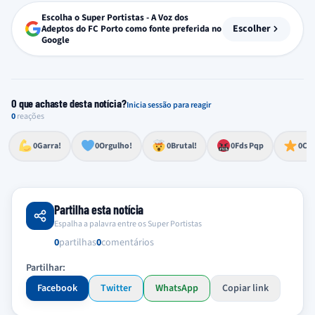
Escolha o Super Portistas - A Voz dos
Escolher
Adeptos do FC Porto como fonte preferida no
Google
O que achaste desta notícia?
Inicia sessão para reagir
0
reações
Esforço, determinação, aprovação forte
Lealdade, amor clubístico, sentimento profundo
Impressionante, chocante, de grande impacto
Reação de desespero, raiva, frustração ou espanto extremo
Excelência, destaque, o melhor
0
Garra!
0
Orgulho!
0
Brutal!
0
Fds Pqp
0
Cra
Partilha esta notícia
Espalha a palavra entre os Super Portistas
0
partilhas
0
comentários
Partilhar:
Facebook
Twitter
WhatsApp
Copiar link