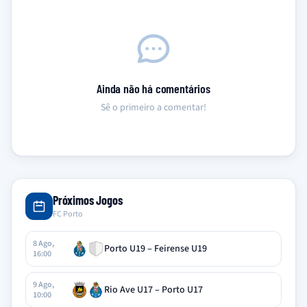
Ainda não há comentários
Sê o primeiro a comentar!
Próximos Jogos
FC Porto
8 Ago,
Porto U19 – Feirense U19
16:00
9 Ago,
Rio Ave U17 – Porto U17
10:00