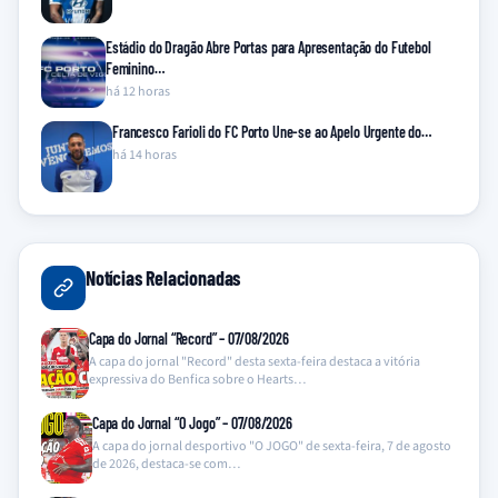
Estádio do Dragão Abre Portas para Apresentação do Futebol
Feminino…
há 12 horas
Francesco Farioli do FC Porto Une-se ao Apelo Urgente do…
há 14 horas
Notícias Relacionadas
Capa do Jornal “Record” – 07/08/2026
A capa do jornal "Record" desta sexta-feira destaca a vitória
expressiva do Benfica sobre o Hearts…
Capa do Jornal “O Jogo” – 07/08/2026
A capa do jornal desportivo "O JOGO" de sexta-feira, 7 de agosto
de 2026, destaca-se com…