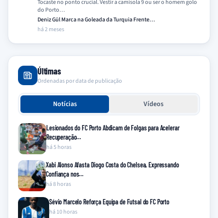
Tocaste no ponto crucial. Vestir a camisola 9 ou ser o homem golo
do Porto…
Deniz Gül Marca na Goleada da Turquia Frente…
há 2 meses
Últimas
Ordenadas por data de publicação
Notícias
Vídeos
Lesionados do FC Porto Abdicam de Folgas para Acelerar
Recuperação…
há 5 horas
Xabi Alonso Afasta Diogo Costa do Chelsea, Expressando
Confiança nos…
há 8 horas
Sévio Marcelo Reforça Equipa de Futsal do FC Porto
há 10 horas