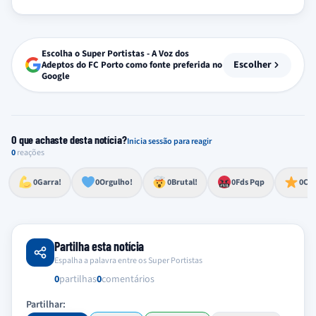
Escolha o Super Portistas - A Voz dos
Escolher
Adeptos do FC Porto como fonte preferida no
Google
O que achaste desta notícia?
Inicia sessão para reagir
0
reações
Esforço, determinação, aprovação forte
Lealdade, amor clubístico, sentimento profundo
Impressionante, chocante, de grande impacto
Reação de desespero, raiva, frustração ou espanto extremo
Excelência, destaque, o melhor
0
Garra!
0
Orgulho!
0
Brutal!
0
Fds Pqp
0
Cra
Partilha esta notícia
Espalha a palavra entre os Super Portistas
0
partilhas
0
comentários
Partilhar: