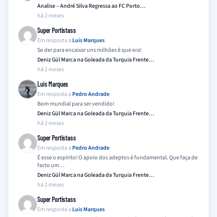
Analise – André Silva Regressa ao FC Porto…
há 2 meses
Super Portistass
Em resposta a
Luis Marques
Se der para encaixar uns milhões é que era!
Deniz Gül Marca na Goleada da Turquia Frente…
há 2 meses
Luis Marques
Em resposta a
Pedro Andrade
Bom mundial para ser vendido!
Deniz Gül Marca na Goleada da Turquia Frente…
há 2 meses
Super Portistass
Em resposta a
Pedro Andrade
É esse o espírito! O apoio dos adeptos é fundamental. Que faça de
facto um…
Deniz Gül Marca na Goleada da Turquia Frente…
há 2 meses
Super Portistass
Em resposta a
Luis Marques