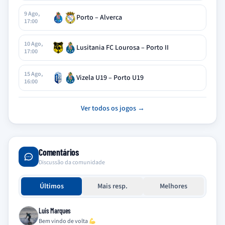
9 Ago,
Porto – Alverca
17:00
10 Ago,
Lusitania FC Lourosa – Porto II
17:00
15 Ago,
Vizela U19 – Porto U19
16:00
Ver todos os jogos →
Comentários
Discussão da comunidade
Últimos
Mais resp.
Melhores
Luis Marques
Bem vindo de volta