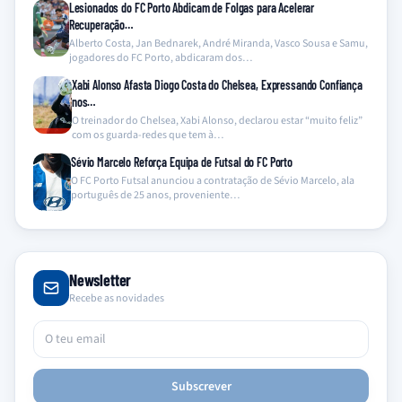
Lesionados do FC Porto Abdicam de Folgas para Acelerar
Recuperação…
Alberto Costa, Jan Bednarek, André Miranda, Vasco Sousa e Samu,
jogadores do FC Porto, abdicaram dos…
Xabi Alonso Afasta Diogo Costa do Chelsea, Expressando Confiança
nos…
O treinador do Chelsea, Xabi Alonso, declarou estar “muito feliz”
com os guarda-redes que tem à…
Sévio Marcelo Reforça Equipa de Futsal do FC Porto
O FC Porto Futsal anunciou a contratação de Sévio Marcelo, ala
português de 25 anos, proveniente…
Newsletter
Recebe as novidades
Subscrever