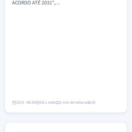
ACORDO ATÉ 2031",…
25/6 · 06:34
há 1 mês
2 min de leitura
18