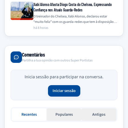
Xabi Alonso Afasta Diogo Costa do Chelsea, Expressando
Confiança nos Atuais Guarda-Redes
O treinador do Chelsea, Xabi Alonso, declarou estar
“muito feliz” com os guarda-redes que tem à disposição,
Mike Penders e Robert Sánchez,…
há 8 horas
Comentários
Partilha a tua opinião com outros Super Portistas
Inicia sessão para participar na conversa.
Iniciar sessão
Recentes
Populares
Antigos