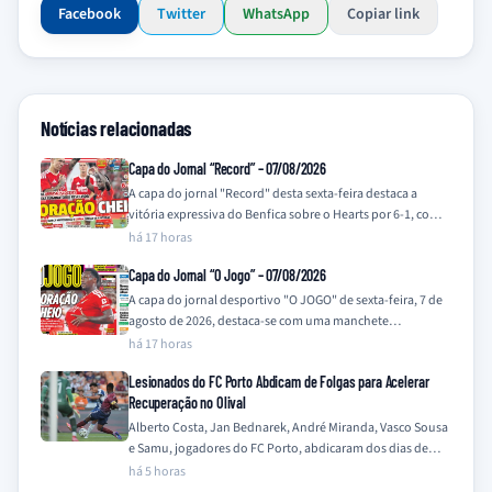
Facebook
Twitter
WhatsApp
Copiar link
Notícias relacionadas
Capa do Jornal “Record” – 07/08/2026
A capa do jornal "Record" desta sexta-feira destaca a
vitória expressiva do Benfica sobre o Hearts por 6-1, com a
manchete principal…
há 17 horas
Capa do Jornal “O Jogo” – 07/08/2026
A capa do jornal desportivo "O JOGO" de sexta-feira, 7 de
agosto de 2026, destaca-se com uma manchete
impactante e uma imagem…
há 17 horas
Lesionados do FC Porto Abdicam de Folgas para Acelerar
Recuperação no Olival
Alberto Costa, Jan Bednarek, André Miranda, Vasco Sousa
e Samu, jogadores do FC Porto, abdicaram dos dias de
folga para intensificar os…
há 5 horas