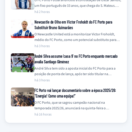
O FC Porto Futsal anunciou a contratação de Óscar Santos,
um fixo português de 33 anos, que chega do S. Mateus.
O…
há 2 horas
Newcastle de Olho em Victor Froholdt do FC Porto para
Substituir Bruno Guimarães
O Newcastle United está a monitorizar Victor Froholdt,
médio do FC Porto, como um potencial substituto para
Bruno Guimarães, que se encontra…
há 3 horas
André Silva assume ‘casa 9’ no FC Porto enquanto mercado
avalia Santiago Giménez
André Silva tem sido a aposta inicial do FC Porto para a
posição de ponta de lança, após ter sido titular na…
há 3 horas
FC Porto vai lançar documentário sobre a época 2025/26:
“Energia! Como uma equipa!”
O FC Porto, que se sagrou campeão nacional na
temporada 2025/26, anunciará na quinta-feira o
lançamento de um documentário que retrata a…
há 16 horas