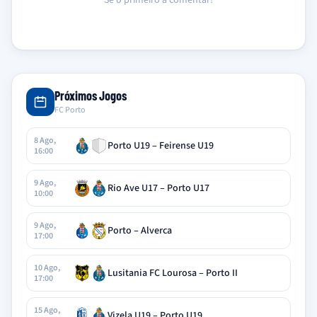
Sê o primeiro a comentar!
Próximos Jogos
FC Porto
8 Ago,
Porto U19 – Feirense U19
16:00
9 Ago,
Rio Ave U17 – Porto U17
10:00
9 Ago,
Porto – Alverca
17:00
10 Ago,
Lusitania FC Lourosa – Porto II
17:00
15 Ago,
Vizela U19 – Porto U19