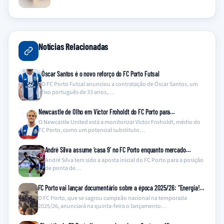
Notícias Relacionadas
Óscar Santos é o novo reforço do FC Porto Futsal
O FC Porto Futsal anunciou a contratação de Óscar Santos, um
fixo português de 33 anos,…
Newcastle de Olho em Victor Froholdt do FC Porto para…
O Newcastle United está a monitorizar Victor Froholdt, médio do
FC Porto, como um potencial substituto…
André Silva assume ‘casa 9’ no FC Porto enquanto mercado…
André Silva tem sido a aposta inicial do FC Porto para a posição
de ponta de…
FC Porto vai lançar documentário sobre a época 2025/26: “Energia!…
O FC Porto, que se sagrou campeão nacional na temporada
2025/26, anunciará na quinta-feira o lançamento…