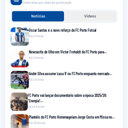
Ordenadas por data de publicação
Notícias
Vídeos
Óscar Santos é o novo reforço do FC Porto Futsal
há 2 horas
Newcastle de Olho em Victor Froholdt do FC Porto para…
há 3 horas
André Silva assume ‘casa 9’ no FC Porto enquanto mercado…
há 3 horas
FC Porto vai lançar documentário sobre a época 2025/26:
“Energia!…
há 16 horas
Plantéis do FC Porto Homenageiam Jorge Costa em Missa no…
há 16 horas