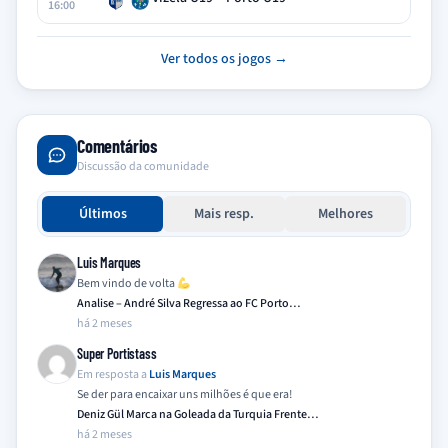
16:00
Ver todos os jogos →
Comentários
Discussão da comunidade
Últimos
Mais resp.
Melhores
Luis Marques
Bem vindo de volta
Analise – André Silva Regressa ao FC Porto…
há 2 meses
Super Portistass
Em resposta a
Luis Marques
Se der para encaixar uns milhões é que era!
Deniz Gül Marca na Goleada da Turquia Frente…
há 2 meses