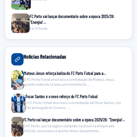
FC Porto vai lançar documentário sobre a época 2025/26:
“Energia!…
há 19 horas
Notícias Relacionadas
Mateus Jesus reforça baliza do FC Porto Futsal para a…
O FC Porto Futsal anunciou a contratação de Mateus Jesus,
guarda-redes de 18 anos proveniente da…
Óscar Santos é o novo reforço do FC Porto Futsal
O FC Porto Futsal anunciou a contratação de Óscar Santos, um
fixo português de 33 anos,…
FC Porto vai lançar documentário sobre a época 2025/26: “Energia!…
O FC Porto, que se sagrou campeão nacional na temporada
2025/26, anunciará na quinta-feira o lançamento…