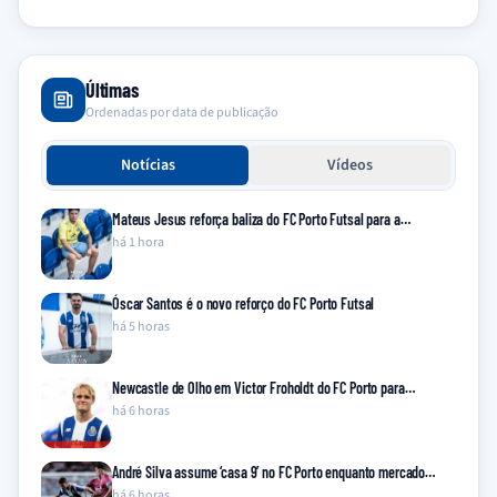
Últimas
Ordenadas por data de publicação
Notícias
Vídeos
Mateus Jesus reforça baliza do FC Porto Futsal para a…
há 1 hora
Óscar Santos é o novo reforço do FC Porto Futsal
há 5 horas
Newcastle de Olho em Victor Froholdt do FC Porto para…
há 6 horas
André Silva assume ‘casa 9’ no FC Porto enquanto mercado…
há 6 horas