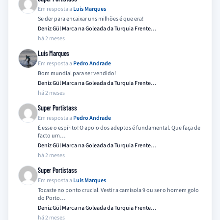
Em resposta a
Luis Marques
Se der para encaixar uns milhões é que era!
Deniz Gül Marca na Goleada da Turquia Frente…
há 2 meses
Luis Marques
Em resposta a
Pedro Andrade
Bom mundial para ser vendido!
Deniz Gül Marca na Goleada da Turquia Frente…
há 2 meses
Super Portistass
Em resposta a
Pedro Andrade
É esse o espírito! O apoio dos adeptos é fundamental. Que faça de
facto um…
Deniz Gül Marca na Goleada da Turquia Frente…
há 2 meses
Super Portistass
Em resposta a
Luis Marques
Tocaste no ponto crucial. Vestir a camisola 9 ou ser o homem golo
do Porto…
Deniz Gül Marca na Goleada da Turquia Frente…
há 2 meses