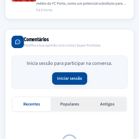
médio do FC Porto, como um potencial substituto para
Bruno Guimarães, que se encontra…
há 6 horas
Comentários
Partilha a tua opinião com outros Super Portistas
Inicia sessão para participar na conversa.
Iniciar sessão
Recentes
Populares
Antigos