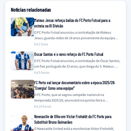
Notícias relacionadas
Mateus Jesus reforça baliza do FC Porto Futsal para a
estreia na III Divisão
O FC Porto Futsal anunciou a contratação de Mateus
Jesus, guarda-redes de 18 anos proveniente da equipa
Sub-19 do clube, para a…
há 1 hora
Óscar Santos é o novo reforço do FC Porto Futsal
O FC Porto Futsal anunciou a contratação de Óscar Santos,
um fixo português de 33 anos, que chega do S. Mateus.
O…
há 5 horas
FC Porto vai lançar documentário sobre a época 2025/26:
“Energia! Como uma equipa!”
O FC Porto, que se sagrou campeão nacional na
temporada 2025/26, anunciará na quinta-feira o
lançamento de um documentário que retrata a…
há 19 horas
Newcastle de Olho em Victor Froholdt do FC Porto para
Substituir Bruno Guimarães
O Newcastle United está a monitorizar Victor Froholdt,