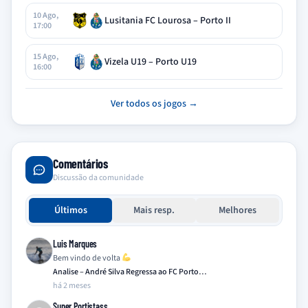
10 Ago,
Lusitania FC Lourosa – Porto II
17:00
15 Ago,
Vizela U19 – Porto U19
16:00
Ver todos os jogos →
Comentários
Discussão da comunidade
Últimos
Mais resp.
Melhores
Luis Marques
Bem vindo de volta
Analise – André Silva Regressa ao FC Porto…
há 2 meses
Super Portistass