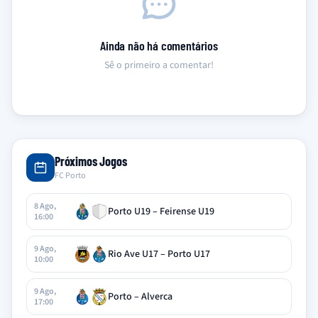
Ainda não há comentários
Sê o primeiro a comentar!
Próximos Jogos
FC Porto
8 Ago,
Porto U19 – Feirense U19
16:00
9 Ago,
Rio Ave U17 – Porto U17
10:00
9 Ago,
Porto – Alverca
17:00