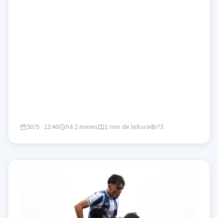
30/5 · 12:40
há 2 meses
1 min de leitura
73