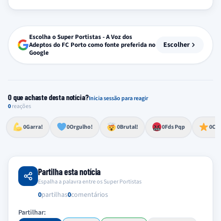
Escolha o Super Portistas - A Voz dos
Escolher
Adeptos do FC Porto como fonte preferida no
Google
O que achaste desta notícia?
Inicia sessão para reagir
0
reações
Esforço, determinação, aprovação forte
Lealdade, amor clubístico, sentimento profundo
Impressionante, chocante, de grande impacto
Reação de desespero, raiva, frustração ou espanto extremo
Excelência, destaque, o melhor
0
Garra!
0
Orgulho!
0
Brutal!
0
Fds Pqp
0
Cra
Partilha esta notícia
Espalha a palavra entre os Super Portistas
0
partilhas
0
comentários
Partilhar: