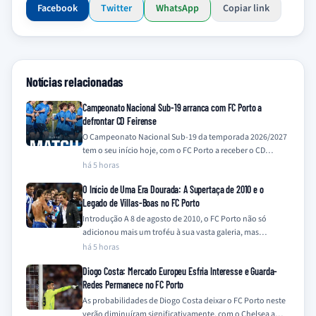
Facebook
Twitter
WhatsApp
Copiar link
Notícias relacionadas
Campeonato Nacional Sub-19 arranca com FC Porto a
defrontar CD Feirense
O Campeonato Nacional Sub-19 da temporada 2026/2027
tem o seu início hoje, com o FC Porto a receber o CD
Feirense no…
há 5 horas
O Início de Uma Era Dourada: A Supertaça de 2010 e o
Legado de Villas-Boas no FC Porto
Introdução A 8 de agosto de 2010, o FC Porto não só
adicionou mais um troféu à sua vasta galeria, mas
também…
há 5 horas
Diogo Costa: Mercado Europeu Esfria Interesse e Guarda-
Redes Permanece no FC Porto
As probabilidades de Diogo Costa deixar o FC Porto neste
verão diminuíram significativamente, com o Chelsea a