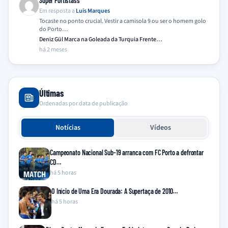
Super Portistass
Em resposta a
Luis Marques
Tocaste no ponto crucial. Vestir a camisola 9 ou ser o homem golo
do Porto…
Deniz Gül Marca na Goleada da Turquia Frente…
há 2 meses
Últimas
Ordenadas por data de publicação
Notícias
Vídeos
Campeonato Nacional Sub-19 arranca com FC Porto a defrontar
CD…
há 5 horas
O Início de Uma Era Dourada: A Supertaça de 2010…
há 5 horas