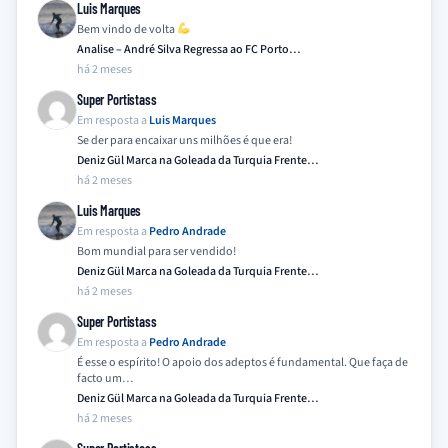
Luis Marques
Bem vindo de volta
Analise – André Silva Regressa ao FC Porto…
há 2 meses
Super Portistass
Em resposta a
Luis Marques
Se der para encaixar uns milhões é que era!
Deniz Gül Marca na Goleada da Turquia Frente…
há 2 meses
Luis Marques
Em resposta a
Pedro Andrade
Bom mundial para ser vendido!
Deniz Gül Marca na Goleada da Turquia Frente…
há 2 meses
Super Portistass
Em resposta a
Pedro Andrade
É esse o espírito! O apoio dos adeptos é fundamental. Que faça de
facto um…
Deniz Gül Marca na Goleada da Turquia Frente…
há 2 meses