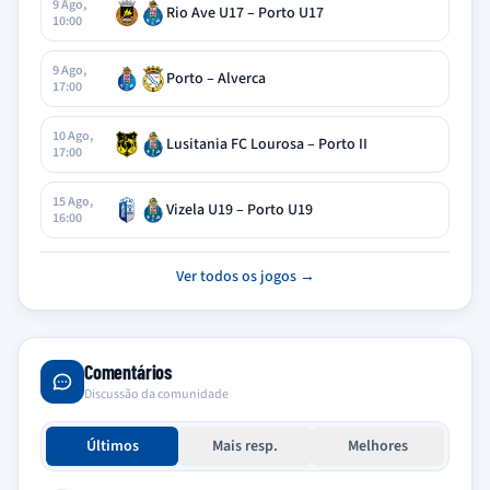
9 Ago,
Rio Ave U17 – Porto U17
10:00
9 Ago,
Porto – Alverca
17:00
10 Ago,
Lusitania FC Lourosa – Porto II
17:00
15 Ago,
Vizela U19 – Porto U19
16:00
Ver todos os jogos →
Comentários
Discussão da comunidade
Últimos
Mais resp.
Melhores