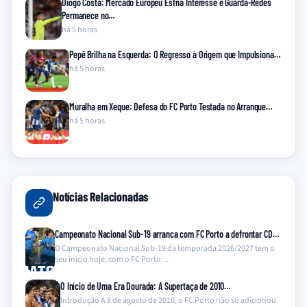
Diogo Costa: Mercado Europeu Esfria Interesse e Guarda-Redes
Permanece no…
há 5 horas
Pepê Brilha na Esquerda: O Regresso à Origem que Impulsiona…
há 5 horas
Muralha em Xeque: Defesa do FC Porto Testada no Arranque…
há 5 horas
Notícias Relacionadas
Campeonato Nacional Sub-19 arranca com FC Porto a defrontar CD…
O Campeonato Nacional Sub-19 da temporada 2026/2027 tem o
seu início hoje, com o FC Porto…
O Início de Uma Era Dourada: A Supertaça de 2010…
Introdução A 8 de agosto de 2010, o FC Porto não só adicionou