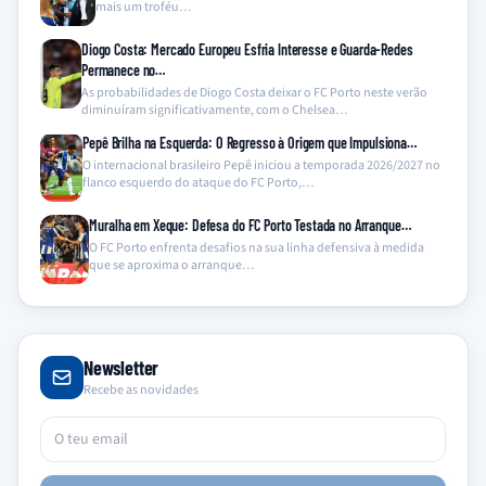
mais um troféu…
Diogo Costa: Mercado Europeu Esfria Interesse e Guarda-Redes
Permanece no…
As probabilidades de Diogo Costa deixar o FC Porto neste verão
diminuíram significativamente, com o Chelsea…
Pepê Brilha na Esquerda: O Regresso à Origem que Impulsiona…
O internacional brasileiro Pepê iniciou a temporada 2026/2027 no
flanco esquerdo do ataque do FC Porto,…
Muralha em Xeque: Defesa do FC Porto Testada no Arranque…
O FC Porto enfrenta desafios na sua linha defensiva à medida
que se aproxima o arranque…
Newsletter
Recebe as novidades