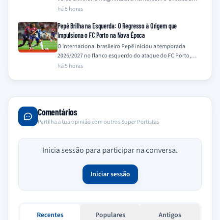
descartar o interesse e outros…
há 5 horas
Pepê Brilha na Esquerda: O Regresso à Origem que
Impulsiona o FC Porto na Nova Época
O internacional brasileiro Pepê iniciou a temporada
2026/2027 no flanco esquerdo do ataque do FC Porto,
uma posição onde demonstra particular à-vontade,…
há 5 horas
Comentários
Partilha a tua opinião com outros Super Portistas
Inicia sessão para participar na conversa.
Iniciar sessão
Recentes
Populares
Antigos