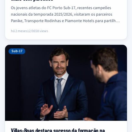
Os jovens atletas do FC Porto Sub-17, recentes campeões
nacionais da temporada 2025/2026, visitaram os parceiros
Panike, Transporte Rodinhas e Piamonte Hotels para partilhar
a conquista do troféu.
há 2 meses
12/06
58 views
Sub-17
Villas-Boas destaca sucesso da formação na