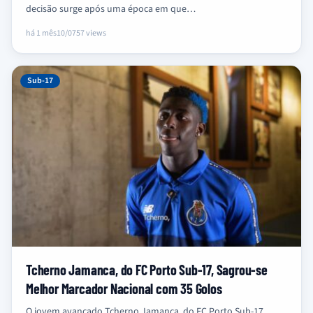
decisão surge após uma época em que…
há 1 mês
10/07
57 views
Sub-17
Tcherno Jamanca, do FC Porto Sub-17, Sagrou-se
Melhor Marcador Nacional com 35 Golos
O jovem avançado Tcherno Jamanca, do FC Porto Sub-17,