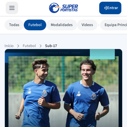
Entrar
›
Todas
Futebol
Modalidades
Videos
Equipa Princ
Sub-17
Início
Futebol
Sub-17