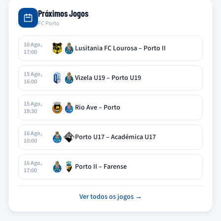
Próximos Jogos
FC Porto
10 Ago,
Lusitania FC Lourosa – Porto II
17:00
15 Ago,
Vizela U19 – Porto U19
16:00
15 Ago,
Rio Ave – Porto
19:30
16 Ago,
Porto U17 – Académica U17
10:00
16 Ago,
Porto II – Farense
17:00
Ver todos os jogos →