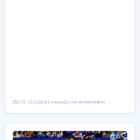
27/5 · 21:21
há 2 meses
1 min de leitura
43