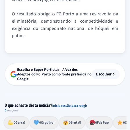
O resultado obriga o FC Porto a uma reviravolta na
eliminatória, demonstrando a competitividade e
exigência do campeonato nacional de hóquei em
patins.
Escolha o Super Portistas - A Voz dos
Escolher
Adeptos do FC Porto como fonte preferida no
Google
O que achaste desta notícia?
Inicia sessão para reagir
0
reações
Esforço, determinação, aprovação forte
Lealdade, amor clubístico, sentimento profundo
Impressionante, chocante, de grande impacto
Reação de desespero, raiva, frustração ou espanto extremo
Excelência, destaque, o melhor
0
Garra!
0
Orgulho!
0
Brutal!
0
Fds Pqp
0
Cra