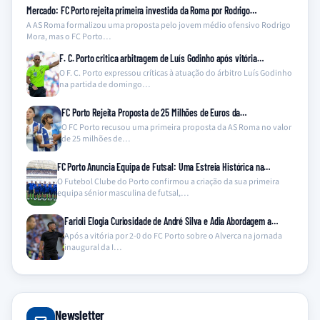
Mercado: FC Porto rejeita primeira investida da Roma por Rodrigo…
A AS Roma formalizou uma proposta pelo jovem médio ofensivo Rodrigo
Mora, mas o FC Porto…
F. C. Porto critica arbitragem de Luís Godinho após vitória…
O F. C. Porto expressou críticas à atuação do árbitro Luís Godinho
na partida de domingo…
FC Porto Rejeita Proposta de 25 Milhões de Euros da…
O FC Porto recusou uma primeira proposta da AS Roma no valor
de 25 milhões de…
FC Porto Anuncia Equipa de Futsal: Uma Estreia Histórica na…
O Futebol Clube do Porto confirmou a criação da sua primeira
equipa sénior masculina de futsal,…
Farioli Elogia Curiosidade de André Silva e Adia Abordagem a…
Após a vitória por 2-0 do FC Porto sobre o Alverca na jornada
inaugural da I…
Newsletter