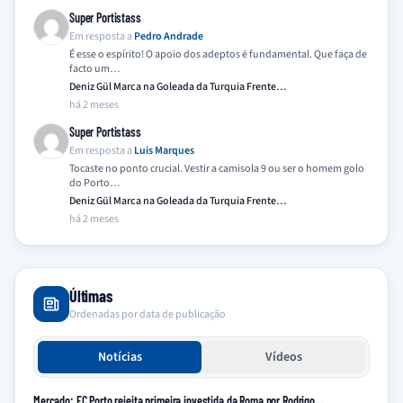
Super Portistass
Em resposta a
Pedro Andrade
É esse o espírito! O apoio dos adeptos é fundamental. Que faça de
facto um…
Deniz Gül Marca na Goleada da Turquia Frente…
há 2 meses
Super Portistass
Em resposta a
Luis Marques
Tocaste no ponto crucial. Vestir a camisola 9 ou ser o homem golo
do Porto…
Deniz Gül Marca na Goleada da Turquia Frente…
há 2 meses
Últimas
Ordenadas por data de publicação
Notícias
Vídeos
Mercado: FC Porto rejeita primeira investida da Roma por Rodrigo…