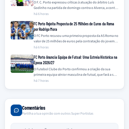
O F. C. Porto expressou críticas à atuação do árbitro Luís
Godinho na partida de domingo contra o Alverca, a contar
para…
há 6 horas
FC Porto Rejeita Proposta de 25 Milhões de Euros da Roma
por Rodrigo Mora
O FC Porto recusou uma primeira proposta da AS Roma no
valor de 25 milhões de euros pela contratação do jovem
médio-ofensivo…
há 6 horas
FC Porto Anuncia Equipa de Futsal: Uma Estreia Histórica na
Época 2026/27
O Futebol Clube do Porto confirmou a criação da sua
primeira equipa sénior masculina de futsal, que fará a sua
estreia oficial…
há 7 horas
Comentários
Partilha a tua opinião com outros Super Portistas