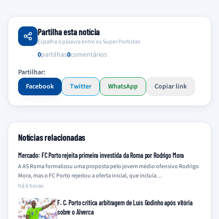
Partilha esta notícia
Espalha a palavra entre os Super Portistas
0
partilhas
0
comentários
Partilhar:
Facebook
Twitter
WhatsApp
Copiar link
Notícias relacionadas
Mercado: FC Porto rejeita primeira investida da Roma por Rodrigo Mora
A AS Roma formalizou uma proposta pelo jovem médio ofensivo Rodrigo
Mora, mas o FC Porto rejeitou a oferta inicial, que incluía…
há 6 horas
F. C. Porto critica arbitragem de Luís Godinho após vitória
sobre o Alverca