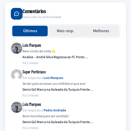
Comentários
Discussão da comunidade
Últimos
Mais resp.
Melhores
Luis Marques
Bem vindo de volta
Analise – André Silva Regressa ao FC Porto…
há 2 meses
Super Portistass
Em resposta a
Luis Marques
Se der para encaixar uns milhões é que era!
Deniz Gül Marca na Goleada da Turquia Frente…
há 2 meses
Luis Marques
Em resposta a
Pedro Andrade
Bom mundial para ser vendido!
Deniz Gül Marca na Goleada da Turquia Frente…
há 2 meses