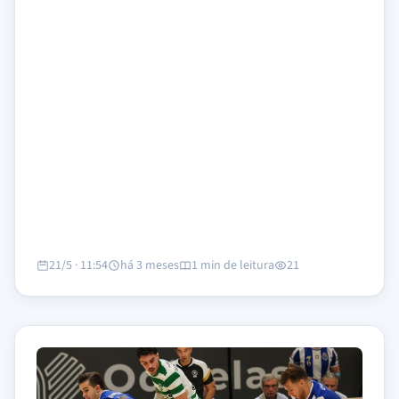
21/5 · 11:54
há 3 meses
1 min de leitura
21