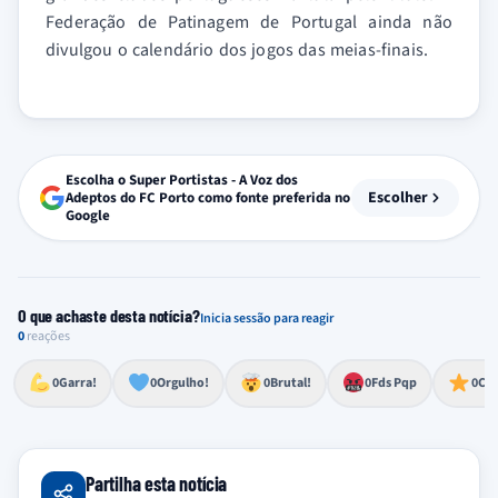
Federação de Patinagem de Portugal ainda não
divulgou o calendário dos jogos das meias-finais.
Escolha o Super Portistas - A Voz dos
Escolher
Adeptos do FC Porto como fonte preferida no
Google
O que achaste desta notícia?
Inicia sessão para reagir
0
reações
Esforço, determinação, aprovação forte
Lealdade, amor clubístico, sentimento profundo
Impressionante, chocante, de grande impacto
Reação de desespero, raiva, frustração ou espanto extremo
Excelência, destaque, o melhor
0
Garra!
0
Orgulho!
0
Brutal!
0
Fds Pqp
0
Cra
Partilha esta notícia