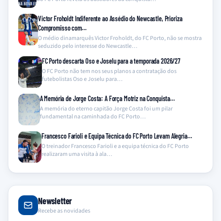
Victor Froholdt Indiferente ao Assédio do Newcastle, Prioriza
Compromisso com…
O médio dinamarquês Victor Froholdt, do FC Porto, não se mostra
seduzido pelo interesse do Newcastle…
FC Porto descarta Oso e Joselu para a temporada 2026/27
O FC Porto não tem nos seus planos a contratação dos
futebolistas Oso e Joselu para…
A Memória de Jorge Costa: A Força Motriz na Conquista…
A memória do eterno capitão Jorge Costa foi um pilar
fundamental na caminhada do FC Porto…
Francesco Farioli e Equipa Técnica do FC Porto Levam Alegria…
O treinador Francesco Farioli e a equipa técnica do FC Porto
realizaram uma visita à ala…
Newsletter
Recebe as novidades