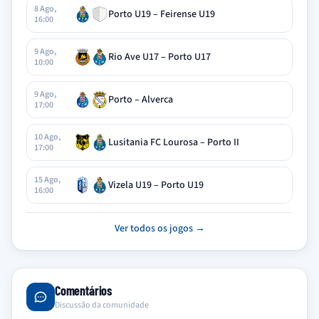
8 Ago,
Porto U19 – Feirense U19
16:00
9 Ago,
Rio Ave U17 – Porto U17
10:00
9 Ago,
Porto – Alverca
17:00
10 Ago,
Lusitania FC Lourosa – Porto II
17:00
15 Ago,
Vizela U19 – Porto U19
16:00
Ver todos os jogos →
Comentários
Discussão da comunidade