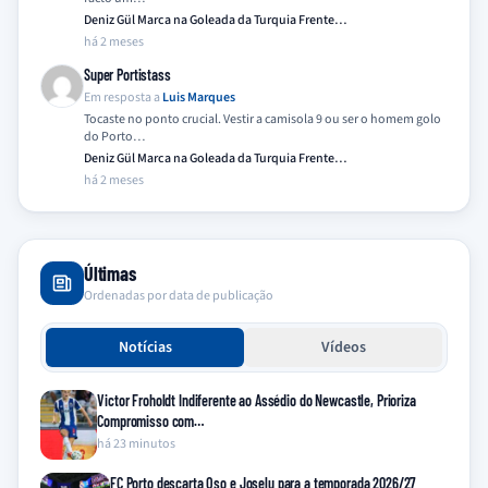
Deniz Gül Marca na Goleada da Turquia Frente…
há 2 meses
Super Portistass
Em resposta a
Luis Marques
Tocaste no ponto crucial. Vestir a camisola 9 ou ser o homem golo
do Porto…
Deniz Gül Marca na Goleada da Turquia Frente…
há 2 meses
Últimas
Ordenadas por data de publicação
Notícias
Vídeos
Victor Froholdt Indiferente ao Assédio do Newcastle, Prioriza
Compromisso com…
há 23 minutos
FC Porto descarta Oso e Joselu para a temporada 2026/27