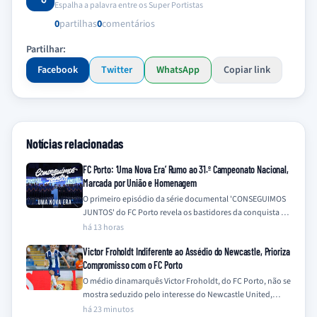
Espalha a palavra entre os Super Portistas
0
partilhas
0
comentários
Partilhar:
Facebook
Twitter
WhatsApp
Copiar link
Notícias relacionadas
FC Porto: ‘Uma Nova Era’ Rumo ao 31.º Campeonato Nacional,
Marcada por União e Homenagem
O primeiro episódio da série documental 'CONSEGUIMOS
JUNTOS' do FC Porto revela os bastidores da conquista do
31.º Campeonato Nacional na época…
há 13 horas
Victor Froholdt Indiferente ao Assédio do Newcastle, Prioriza
Compromisso com o FC Porto
O médio dinamarquês Victor Froholdt, do FC Porto, não se
mostra seduzido pelo interesse do Newcastle United,
mantendo-se focado no seu compromisso…
há 23 minutos