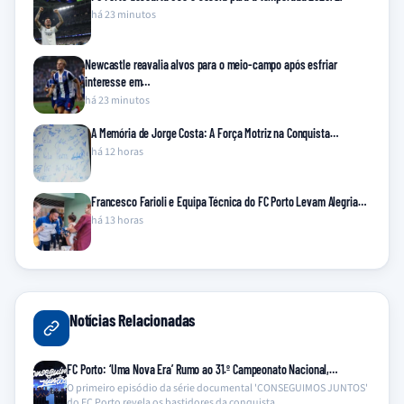
há 23 minutos
Newcastle reavalia alvos para o meio-campo após esfriar
interesse em…
há 23 minutos
A Memória de Jorge Costa: A Força Motriz na Conquista…
há 12 horas
Francesco Farioli e Equipa Técnica do FC Porto Levam Alegria…
há 13 horas
Notícias Relacionadas
FC Porto: ‘Uma Nova Era’ Rumo ao 31.º Campeonato Nacional,…
O primeiro episódio da série documental 'CONSEGUIMOS JUNTOS'
do FC Porto revela os bastidores da conquista…