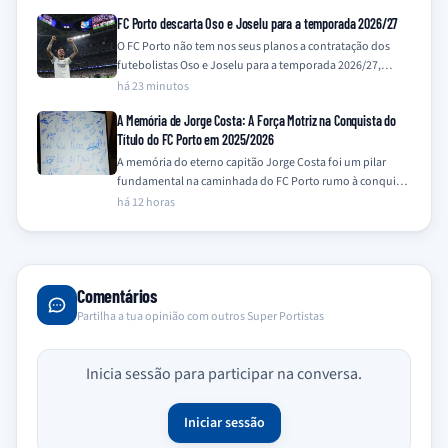
FC Porto descarta Oso e Joselu para a temporada 2026/27
O FC Porto não tem nos seus planos a contratação dos
futebolistas Oso e Joselu para a temporada 2026/27,
contrariando recentes especulações…
há 23 minutos
A Memória de Jorge Costa: A Força Motriz na Conquista do
Título do FC Porto em 2025/2026
A memória do eterno capitão Jorge Costa foi um pilar
fundamental na caminhada do FC Porto rumo à conquista
do título da…
há 12 horas
Comentários
Partilha a tua opinião com outros Super Portistas
Inicia sessão para participar na conversa.
Iniciar sessão