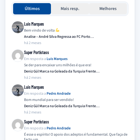
Últimos
Mais resp.
Melhores
Luis Marques
Bem vindo de volta
Analise – André Silva Regressa ao FC Porto…
há 2 meses
Super Portistass
Em resposta a
Luis Marques
Se der para encaixar uns milhões é que era!
Deniz Gül Marca na Goleada da Turquia Frente…
há 2 meses
Luis Marques
Em resposta a
Pedro Andrade
Bom mundial para ser vendido!
Deniz Gül Marca na Goleada da Turquia Frente…
há 2 meses
Super Portistass
Em resposta a
Pedro Andrade
É esse o espírito! O apoio dos adeptos é fundamental. Que faça de
facto um…