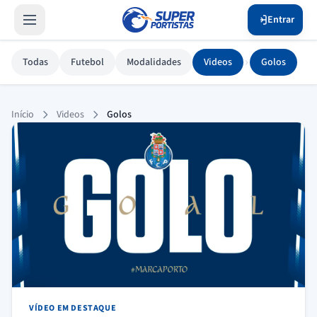
Entrar
›
Todas
Futebol
Modalidades
Videos
Golos
Golos
Início
Videos
Golos
VÍDEO EM DESTAQUE