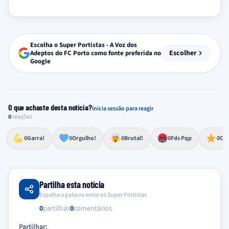
Escolha o Super Portistas - A Voz dos
Escolher
Adeptos do FC Porto como fonte preferida no
Google
O que achaste desta notícia?
Inicia sessão para reagir
0
reações
Esforço, determinação, aprovação forte
Lealdade, amor clubístico, sentimento profundo
Impressionante, chocante, de grande impacto
Reação de desespero, raiva, frustração ou espanto extremo
Excelência, destaque, o melhor
0
Garra!
0
Orgulho!
0
Brutal!
0
Fds Pqp
0
Cra
Partilha esta notícia
Espalha a palavra entre os Super Portistas
0
partilhas
0
comentários
Partilhar: