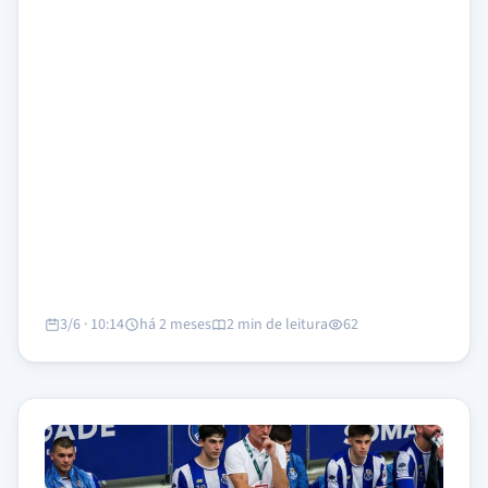
3/6 · 10:14
há 2 meses
2 min de leitura
62