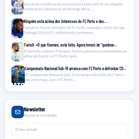
Apesar da insistência da imprensa turca em noticiar um alegado
interesse do Galatasaray em Rodrigo Mora,…
Ninguém está acima dos interesses do FC Porto e dos…
Francesco Farioli, treinador do FC Porto, antecipa o início da Liga
Portugal 2026/2027, sublinhando a primazia…
Farioli: «O que fizemos, está feito. Agora temos de “queimar…
O treinador italiano Francesco Farioli sublinhou a mentalidade de
olhar em frente no FC Porto, após…
Campeonato Nacional Sub-19 arranca com FC Porto a defrontar CD…
O Campeonato Nacional Sub-19 da temporada 2026/2027 tem o
seu início hoje, com o FC Porto…
Newsletter
Recebe as novidades