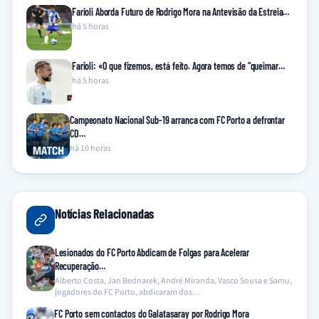
Farioli Aborda Futuro de Rodrigo Mora na Antevisão da Estreia…
há 5 horas
Farioli: «O que fizemos, está feito. Agora temos de “queimar…
há 5 horas
Campeonato Nacional Sub-19 arranca com FC Porto a defrontar
CD…
há 10 horas
Notícias Relacionadas
Lesionados do FC Porto Abdicam de Folgas para Acelerar
Recuperação…
Alberto Costa, Jan Bednarek, André Miranda, Vasco Sousa e Samu,
jogadores do FC Porto, abdicaram dos…
FC Porto sem contactos do Galatasaray por Rodrigo Mora