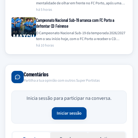
mentalidade de olhar em frente no FC Porto, após uma
temporada de 2025/26 coroada com…
há 5 horas
Campeonato Nacional Sub-19 arranca com FC Porto a
defrontar CD Feirense
O Campeonato Nacional Sub-19 da temporada 2026/2027
tem o seu início hoje, com o FC Porto a receber o CD
Feirense no…
há 10 horas
Comentários
Partilha a tua opinião com outros Super Portistas
Inicia sessão para participar na conversa.
Iniciar sessão