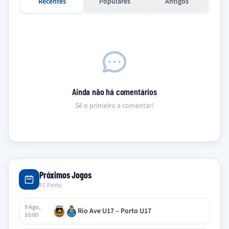
Recentes
Populares
Antigos
Ainda não há comentários
Sê o primeiro a comentar!
Próximos Jogos
FC Porto
9 Ago,
Rio Ave U17 – Porto U17
10:00