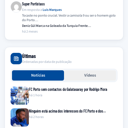
Super Portistass
Em resposta a
Luis Marques
Tocaste no ponto crucial. Vestir a camisola 9 ou ser o homem golo
do Porto…
Deniz Gül Marca na Goleada da Turquia Frente…
há 2 meses
Últimas
Ordenadas por data de publicação
Notícias
Vídeos
FC Porto sem contactos do Galatasaray por Rodrigo Mora
há 1 hora
Ninguém está acima dos interesses do FC Porto e dos…
há 2 horas