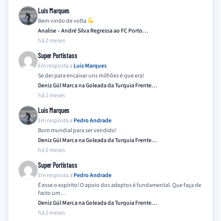
Luis Marques
Bem vindo de volta
Analise – André Silva Regressa ao FC Porto…
há 2 meses
Super Portistass
Em resposta a
Luis Marques
Se der para encaixar uns milhões é que era!
Deniz Gül Marca na Goleada da Turquia Frente…
há 2 meses
Luis Marques
Em resposta a
Pedro Andrade
Bom mundial para ser vendido!
Deniz Gül Marca na Goleada da Turquia Frente…
há 2 meses
Super Portistass
Em resposta a
Pedro Andrade
É esse o espírito! O apoio dos adeptos é fundamental. Que faça de
facto um…
Deniz Gül Marca na Goleada da Turquia Frente…
há 2 meses