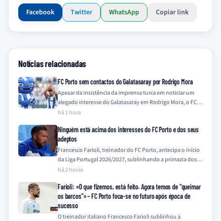
Facebook
Twitter
WhatsApp
Copiar link
Notícias relacionadas
FC Porto sem contactos do Galatasaray por Rodrigo Mora
Apesar da insistência da imprensa turca em noticiar um
alegado interesse do Galatasaray em Rodrigo Mora, o FC
Porto nega qualquer contacto…
há 1 hora
Ninguém está acima dos interesses do FC Porto e dos seus
adeptos
Francesco Farioli, treinador do FC Porto, antecipa o início
da Liga Portugal 2026/2027, sublinhando a primazia dos
interesses do clube e dos…
há 2 horas
Farioli: «O que fizemos, está feito. Agora temos de “queimar
os barcos”» – FC Porto foca-se no futuro após época de
sucesso
O treinador italiano Francesco Farioli sublinhou a