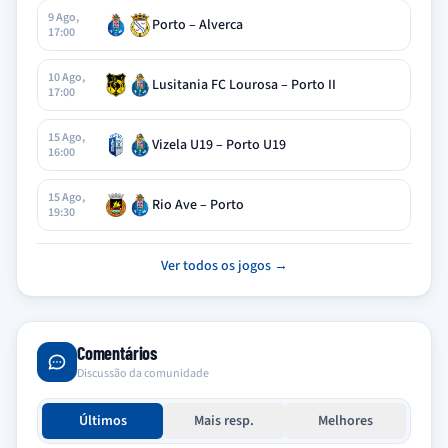
9 Ago,
Porto – Alverca
17:00
10 Ago,
Lusitania FC Lourosa – Porto II
17:00
15 Ago,
Vizela U19 – Porto U19
16:00
15 Ago,
Rio Ave – Porto
19:30
Ver todos os jogos →
Comentários
Discussão da comunidade
Últimos
Mais resp.
Melhores