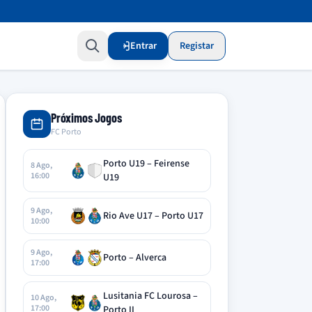
Entrar
Registar
Próximos Jogos
FC Porto
Porto U19 – Feirense
8 Ago,
16:00
U19
9 Ago,
Rio Ave U17 – Porto U17
10:00
9 Ago,
Porto – Alverca
17:00
Lusitania FC Lourosa –
10 Ago,
17:00
Porto II