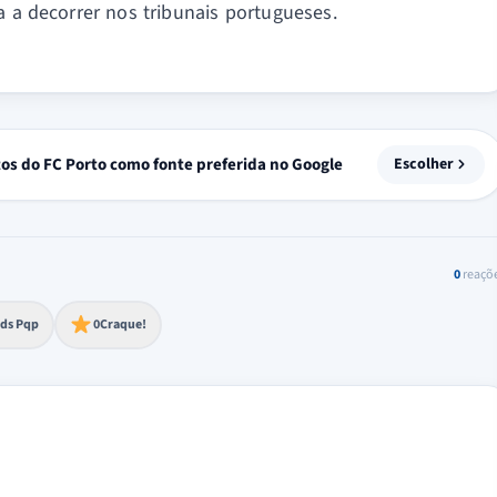
a a decorrer nos tribunais portugueses.
tos do FC Porto como fonte preferida no Google
Escolher
0
reaçõ
to extremo
ds Pqp
0
Craque!