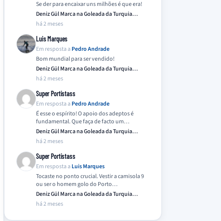
Se der para encaixar uns milhões é que era!
Deniz Gül Marca na Goleada da Turquia
Frente…
há 2 meses
Luis Marques
Em resposta a
Pedro Andrade
Bom mundial para ser vendido!
Deniz Gül Marca na Goleada da Turquia
Frente…
há 2 meses
Super Portistass
Em resposta a
Pedro Andrade
É esse o espírito! O apoio dos adeptos é
fundamental. Que faça de facto um…
Deniz Gül Marca na Goleada da Turquia
Frente…
há 2 meses
Super Portistass
Em resposta a
Luis Marques
Tocaste no ponto crucial. Vestir a camisola 9
ou ser o homem golo do Porto…
Deniz Gül Marca na Goleada da Turquia
Frente…
há 2 meses