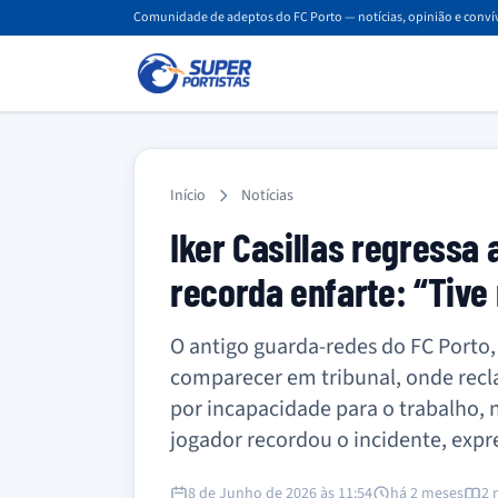
Comunidade de adeptos do FC Porto — notícias, opinião e convív
Início
Notícias
Iker Casillas regressa 
recorda enfarte: “Tiv
O antigo guarda-redes do FC Porto, I
comparecer em tribunal, onde rec
por incapacidade para o trabalho, 
jogador recordou o incidente, expr
8 de Junho de 2026 às 11:54
há 2 meses
2 