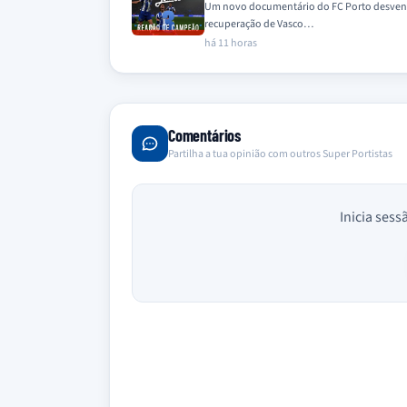
Um novo documentário do FC Porto desvend
recuperação de Vasco…
há 11 horas
Comentários
Partilha a tua opinião com outros Super Portistas
Inicia sess