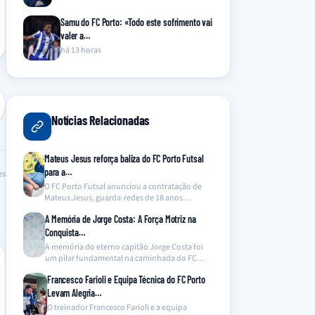
Samu do FC Porto: «Todo este sofrimento vai
valer a…
há 13 horas
Notícias Relacionadas
Mateus Jesus reforça baliza do FC Porto Futsal
para a…
es
O FC Porto Futsal anunciou a contratação de
Mateus Jesus, guarda-redes de 18 anos
proveniente da…
A Memória de Jorge Costa: A Força Motriz na
Conquista…
A memória do eterno capitão Jorge Costa foi
um pilar fundamental na caminhada do FC
Porto…
Francesco Farioli e Equipa Técnica do FC Porto
Levam Alegria…
O treinador Francesco Farioli e a equipa