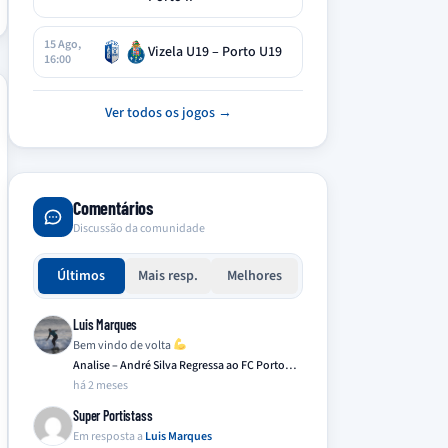
15 Ago,
Vizela U19 – Porto U19
16:00
Ver todos os jogos →
Comentários
Discussão da comunidade
Últimos
Mais resp.
Melhores
Luis Marques
Bem vindo de volta
Analise – André Silva Regressa ao FC Porto…
há 2 meses
Super Portistass
Em resposta a
Luis Marques