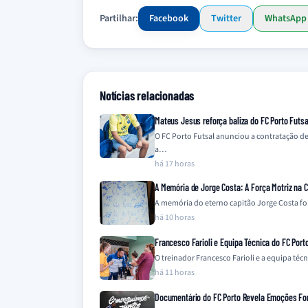
Partilhar:
Facebook
Twitter
WhatsApp
Notícias relacionadas
Mateus Jesus reforça baliza do FC Porto Futsal
O FC Porto Futsal anunciou a contratação d
a…
há 17 horas
A Memória de Jorge Costa: A Força Motriz na 
A memória do eterno capitão Jorge Costa fo
há 10 horas
Francesco Farioli e Equipa Técnica do FC Port
O treinador Francesco Farioli e a equipa téc
há 11 horas
Documentário do FC Porto Revela Emoções Fo