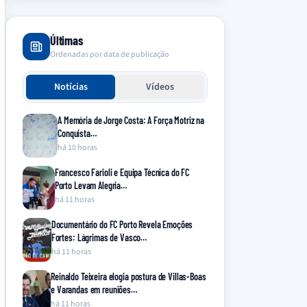
Últimas
Ordenadas por data de publicação
Notícias
Vídeos
A Memória de Jorge Costa: A Força Motriz na
Conquista…
há 10 horas
Francesco Farioli e Equipa Técnica do FC
Porto Levam Alegria…
há 11 horas
Documentário do FC Porto Revela Emoções
Fortes: Lágrimas de Vasco…
há 11 horas
Reinaldo Teixeira elogia postura de Villas-Boas
e Varandas em reuniões…
há 11 horas