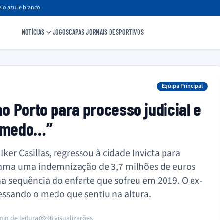
io azul e branco
NOTÍCIAS
JOGOS
CAPAS JORNAIS DESPORTIVOS
Equipa Principal
ao Porto para processo judicial e
e medo…”
ker Casillas, regressou à cidade Invicta para
lama uma indemnização de 3,7 milhões de euros
na sequência do enfarte que sofreu em 2019. O ex-
essando o medo que sentiu na altura.
min de leitura
96 visualizações