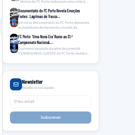
técnica do FC Porto realizaram uma visita à
ala…
Documentário do FC Porto Revela Emoções
Fortes: Lágrimas de Vasco…
Um novo documentário do FC Porto desvenda
os bastidores de momentos cruciais da
temporada, com destaque…
FC Porto: ‘Uma Nova Era’ Rumo ao 31.º
Campeonato Nacional,…
O primeiro episódio da série documental
'CONSEGUIMOS JUNTOS' do FC Porto revela os
bastidores da conquista…
Newsletter
Recebe as novidades
Subscrever