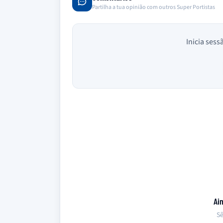
Partilha a tua opinião com outros Super Portistas
Inicia sess
Ai
Sê