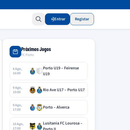
Entrar
Registar
Próximos Jogos
FC Porto
Porto U19 – Feirense
8 Ago,
16:00
U19
9 Ago,
Rio Ave U17 – Porto U17
10:00
9 Ago,
Porto – Alverca
17:00
Lusitania FC Lourosa –
10 Ago,
17:00
Porto II