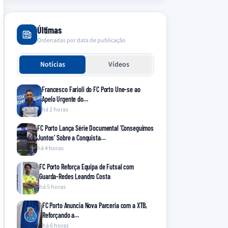
Últimas
Ordenadas por data de publicação
Notícias
Vídeos
Francesco Farioli do FC Porto Une-se ao
Apelo Urgente do…
há 2 horas
FC Porto Lança Série Documental ‘Conseguimos
Juntos’ Sobre a Conquista…
há 4 horas
FC Porto Reforça Equipa de Futsal com
Guarda-Redes Leandro Costa
há 5 horas
FC Porto Anuncia Nova Parceria com a XTB,
Reforçando a…
há 6 horas