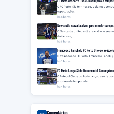
FC Porto descarta Oso e Joselu para a tempo
O FC Porto não tem nos seus planos a contra
especulações…
há 8 horas
Newcastle reavalia alvos para o meio-campo 
O Newcastle United está a reavaliar as sua
do Génova,…
há 8 horas
Francesco Farioli do FC Porto Une-se ao Apel
O treinador do FC Porto, Francesco Farioli,
há 2 horas
FC Porto Lança Série Documental ‘Conseguimos 
O Futebol Clube do Porto lançou a série do
vitoriosa da temporada…
há 4 horas
Comentários