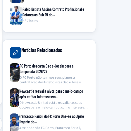
Fábio Batista Assina Contrato Profissional e
Reforça os Sub-19 do…
há 7 horas
Notícias Relacionadas
FC Porto descarta Oso e Joselu para a
temporada 2026/27
O FC Porto não tem nos seus planos a
contratação dos futebolistas Oso e Joselu
para…
Newcastle reavalia alvos para o meio-campo
após esfriar interesse em…
O Newcastle United está a reavaliar as suas
opções para o meio-campo, com o interesse
no…
Francesco Farioli do FC Porto Une-se ao Apelo
Urgente do…
O treinador do FC Porto, Francesco Farioli,