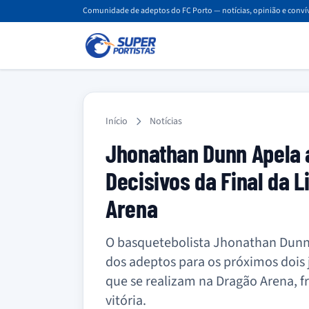
Comunidade de adeptos do FC Porto — notícias, opinião e convív
Início
Notícias
Jhonathan Dunn Apela 
Decisivos da Final da 
Arena
O basquetebolista Jhonathan Dunn,
dos adeptos para os próximos dois 
que se realizam na Dragão Arena, f
vitória.