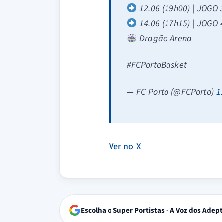
12.06 (19h00) | JOGO 
14.06 (17h15) | JOGO 
Dragão Arena
#FCPortoBasket
— FC Porto (@FCPorto)
1
Ver no X
Escolha o Super Portistas - A Voz dos Adep