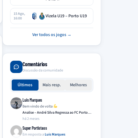
15 Ago,
Vizela U19 – Porto U19
16:00
Ver todos os jogos →
Comentários
Discussão da comunidade
Últimos
Mais resp.
Melhores
Luis Marques
Bem vindo de volta
Analise – André Silva Regressa ao FC Porto…
há 2 meses
Super Portistass
Em resposta a
Luis Marques