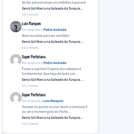
Se der para encaixar uns milhões é que era!
Deniz Gül Marca na Goleada da Turquia
Frente…
há 2 meses
Luis Marques
Em resposta a
Pedro Andrade
Bom mundial para ser vendido!
Deniz Gül Marca na Goleada da Turquia
Frente…
há 2 meses
Super Portistass
Em resposta a
Pedro Andrade
É esse o espírito! O apoio dos adeptos é
fundamental. Que faça de facto um…
Deniz Gül Marca na Goleada da Turquia
Frente…
há 2 meses
Super Portistass
Em resposta a
Luis Marques
Tocaste no ponto crucial. Vestir a camisola 9
ou ser o homem golo do Porto…
Deniz Gül Marca na Goleada da Turquia
Frente…
há 2 meses