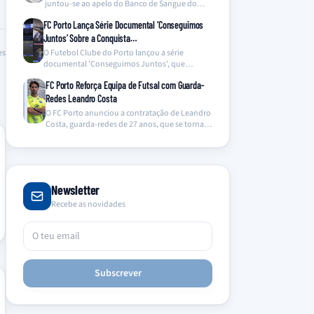
juntou-se ao apelo do Banco de Sangue do
Hospital…
FC Porto Lança Série Documental ‘Conseguimos
Juntos’ Sobre a Conquista…
O Futebol Clube do Porto lançou a série
es
documental 'Conseguimos Juntos', que
oferece um olhar inédito…
FC Porto Reforça Equipa de Futsal com Guarda-
Redes Leandro Costa
O FC Porto anunciou a contratação de Leandro
Costa, guarda-redes de 27 anos, que se torna…
Newsletter
Recebe as novidades
Subscrever