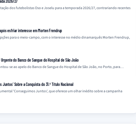
rada 2026/27
tação dos futebolistas Oso e Joselu para a temporada 2026/27, contrariando recentes
após esfriar interesse em Morten Frendrup
s opções para o meio-campo, com o interesse no médio dinamarquês Morten Frendrup,
o Urgente do Banco de Sangue do Hospital de São João
 juntou-se ao apelo do Banco de Sangue do Hospital de São João, no Porto, para…
Juntos’ Sobre a Conquista do 31.º Título Nacional
cumental 'Conseguimos Juntos', que oferece um olhar inédito sobre a campanha