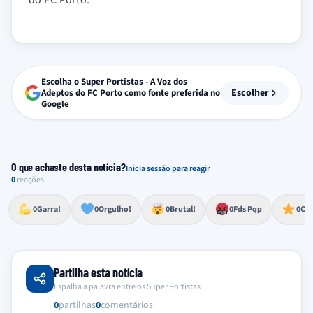
do FC Porto.
Escolha o Super Portistas - A Voz dos
Escolher
Adeptos do FC Porto como fonte preferida no
Google
O que achaste desta notícia?
Inicia sessão para reagir
0
reações
Esforço, determinação, aprovação forte
Lealdade, amor clubístico, sentimento profundo
Impressionante, chocante, de grande impacto
Reação de desespero, raiva, frustração ou espanto extremo
Excelência, destaque, o melhor
0
Garra!
0
Orgulho!
0
Brutal!
0
Fds Pqp
0
Cra
Partilha esta notícia
Espalha a palavra entre os Super Portistas
0
partilhas
0
comentários