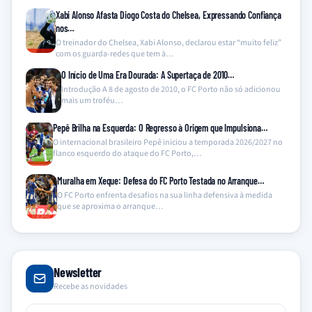
Xabi Alonso Afasta Diogo Costa do Chelsea, Expressando Confiança
nos…
O treinador do Chelsea, Xabi Alonso, declarou estar “muito feliz”
com os guarda-redes que tem à…
O Início de Uma Era Dourada: A Supertaça de 2010…
Introdução A 8 de agosto de 2010, o FC Porto não só adicionou
mais um troféu…
Pepê Brilha na Esquerda: O Regresso à Origem que Impulsiona…
O internacional brasileiro Pepê iniciou a temporada 2026/2027 no
flanco esquerdo do ataque do FC Porto,…
Muralha em Xeque: Defesa do FC Porto Testada no Arranque…
O FC Porto enfrenta desafios na sua linha defensiva à medida
que se aproxima o arranque…
Newsletter
Recebe as novidades