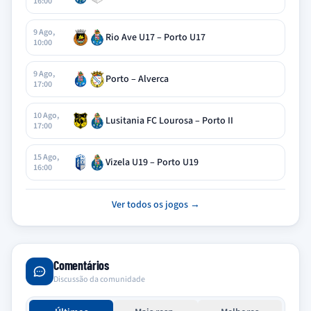
16:00
9 Ago,
Rio Ave U17 – Porto U17
10:00
9 Ago,
Porto – Alverca
17:00
10 Ago,
Lusitania FC Lourosa – Porto II
17:00
15 Ago,
Vizela U19 – Porto U19
16:00
Ver todos os jogos →
Comentários
Discussão da comunidade