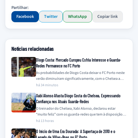
Partilhar:
Facebook
Twitter
WhatsApp
Copiar link
Notícias relacionadas
Diogo Costa: Mercado Europeu Esfria Interesse e Guarda-
Redes Permanece no FC Porto
As probabilidades de Diogo Costa deixar o FC Porto neste
verão diminuíram significativamente, com o Chelsea a
descartar o interesse e outros…
há 34 minutos
Xabi Alonso Afasta Diogo Costa do Chelsea, Expressando
Confiança nos Atuais Guarda-Redes
O treinador do Chelsea, Xabi Alonso, declarou estar
“muito feliz” com os guarda-redes que tem à disposição,
Mike Penders e Robert Sánchez,…
há 13 horas
O Início de Uma Era Dourada: A Supertaça de 2010 e o
Legado de Villas-Boas no FC Porto