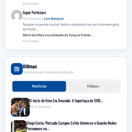
há 2 meses
Super Portistass
Em resposta a
Luis Marques
Tocaste no ponto crucial. Vestir a camisola 9 ou ser o homem golo
do Porto…
Deniz Gül Marca na Goleada da Turquia Frente…
há 2 meses
Últimas
Ordenadas por data de publicação
Notícias
Vídeos
O Início de Uma Era Dourada: A Supertaça de 2010…
há 17 minutos
Diogo Costa: Mercado Europeu Esfria Interesse e Guarda-Redes
Permanece no…