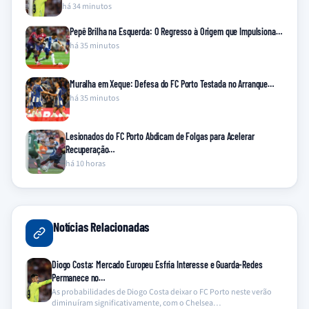
há 34 minutos
Pepê Brilha na Esquerda: O Regresso à Origem que Impulsiona…
há 35 minutos
Muralha em Xeque: Defesa do FC Porto Testada no Arranque…
há 35 minutos
Lesionados do FC Porto Abdicam de Folgas para Acelerar
Recuperação…
há 10 horas
Notícias Relacionadas
Diogo Costa: Mercado Europeu Esfria Interesse e Guarda-Redes
Permanece no…
As probabilidades de Diogo Costa deixar o FC Porto neste verão
diminuíram significativamente, com o Chelsea…