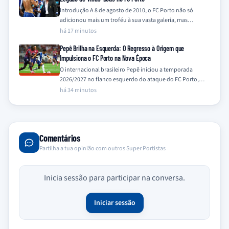
Introdução A 8 de agosto de 2010, o FC Porto não só
adicionou mais um troféu à sua vasta galeria, mas
também…
há 17 minutos
Pepê Brilha na Esquerda: O Regresso à Origem que
Impulsiona o FC Porto na Nova Época
O internacional brasileiro Pepê iniciou a temporada
2026/2027 no flanco esquerdo do ataque do FC Porto,
uma posição onde demonstra particular à-vontade,…
há 34 minutos
Comentários
Partilha a tua opinião com outros Super Portistas
Inicia sessão para participar na conversa.
Iniciar sessão