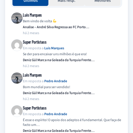
Últimos
Mais resp.
Melhores
Luis Marques
Bem vindo de volta
Analise – André Silva Regressa ao FC Porto…
há 2 meses
Super Portistass
Em resposta a
Luis Marques
Se der para encaixar uns milhões é que era!
Deniz Gül Marca na Goleada da Turquia Frente…
há 2 meses
Luis Marques
Em resposta a
Pedro Andrade
Bom mundial para ser vendido!
Deniz Gül Marca na Goleada da Turquia Frente…
há 2 meses
Super Portistass
Em resposta a
Pedro Andrade
É esse o espírito! O apoio dos adeptos é fundamental. Que faça de
facto um…
Deniz Gül Marca na Goleada da Turquia Frente…