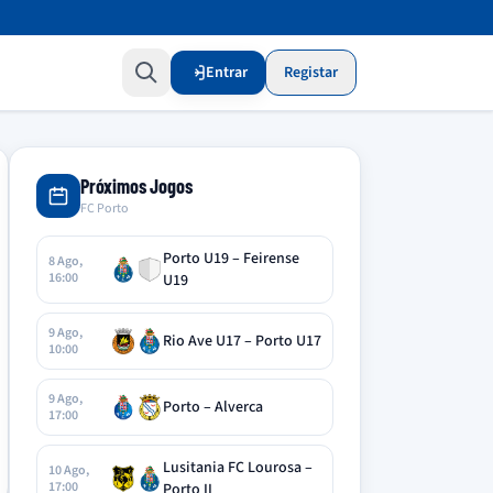
Entrar
Registar
Próximos Jogos
FC Porto
Porto U19 – Feirense
8 Ago,
16:00
U19
9 Ago,
Rio Ave U17 – Porto U17
10:00
9 Ago,
Porto – Alverca
17:00
Lusitania FC Lourosa –
10 Ago,
17:00
Porto II