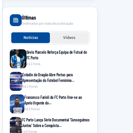
Últimas
Ordenadas por data de publicação
Notícias
Vídeos
Sévio Marcelo Reforça Equipa de Futsal do
FC Porto
há 1 hora
Estádio do Dragão Abre Portas para
Apresentação do Futebol Feminino…
há 2 horas
Francesco Farioli do FC Porto Une-se ao
Apelo Urgente do…
há 5 horas
FC Porto Lança Série Documental ‘Conseguimos
Juntos’ Sobre a Conquista…
há 6 horas