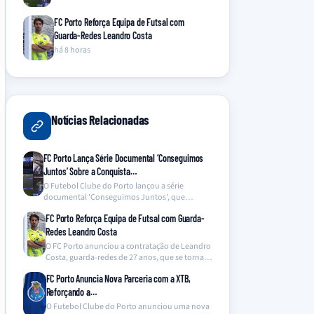
FC Porto Reforça Equipa de Futsal com
Guarda-Redes Leandro Costa
há 8 horas
Notícias Relacionadas
FC Porto Lança Série Documental ‘Conseguimos
Juntos’ Sobre a Conquista…
O Futebol Clube do Porto lançou a série
documental 'Conseguimos Juntos', que
oferece um olhar inédito…
FC Porto Reforça Equipa de Futsal com Guarda-
Redes Leandro Costa
O FC Porto anunciou a contratação de Leandro
Costa, guarda-redes de 27 anos, que se torna…
FC Porto Anuncia Nova Parceria com a XTB,
Reforçando a…
O Futebol Clube do Porto anunciou uma nova