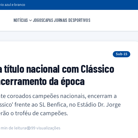
io azul e branco
NOTÍCIAS
JOGOS
CAPAS JORNAIS DESPORTIVOS
Sub-15
 título nacional com Clássico
encerramento da época
nte coroados campeões nacionais, encerram a
co' frente ao SL Benfica, no Estádio Dr. Jorge
rão o troféu de campeões.
 min de leitura
99 visualizações