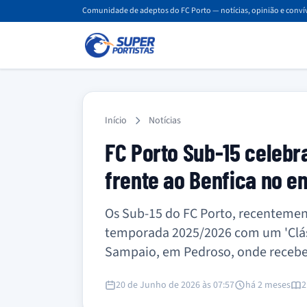
Comunidade de adeptos do FC Porto — notícias, opinião e convív
Início
Notícias
FC Porto Sub-15 celebra
frente ao Benfica no 
Os Sub-15 do FC Porto, recenteme
temporada 2025/2026 com um 'Clássi
Sampaio, em Pedroso, onde recebe
20 de Junho de 2026 às 07:57
há 2 meses
2