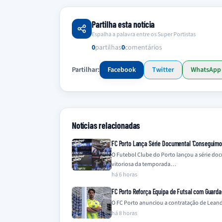
Partilha esta notícia
Espalha a palavra entre os Super Portistas
0
partilhas
0
comentários
Partilhar:
Facebook
Twitter
WhatsApp
Notícias relacionadas
FC Porto Lança Série Documental ‘Conseguimos 
O Futebol Clube do Porto lançou a série do
vitoriosa da temporada…
há 6 horas
FC Porto Reforça Equipa de Futsal com Guard
O FC Porto anunciou a contratação de Leandr
há 8 horas