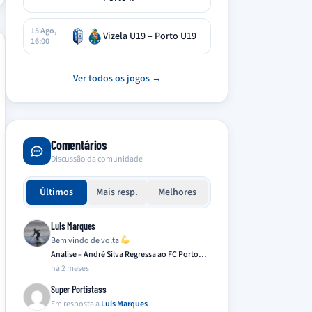
15 Ago,
Vizela U19 – Porto U19
16:00
Ver todos os jogos →
Comentários
Discussão da comunidade
Últimos
Mais resp.
Melhores
Luis Marques
Bem vindo de volta
Analise – André Silva Regressa ao FC Porto…
há 2 meses
Super Portistass
Em resposta a
Luis Marques