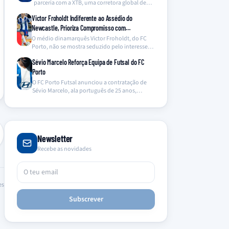
parceria com a XTB, uma corretora global de…
Victor Froholdt Indiferente ao Assédio do
Newcastle, Prioriza Compromisso com…
O médio dinamarquês Victor Froholdt, do FC
Porto, não se mostra seduzido pelo interesse
do Newcastle…
Sévio Marcelo Reforça Equipa de Futsal do FC
Porto
O FC Porto Futsal anunciou a contratação de
Sévio Marcelo, ala português de 25 anos,
proveniente…
Newsletter
Recebe as novidades
es
Subscrever