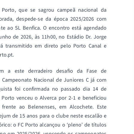
 Porto, que se sagrou campeã nacional da
porada, despede-se da época 2025/2026 com
nte ao SL Benfica. O encontro está agendado
 junho de 2026, às 11h00, no Estádio Dr. Jorge
á transmitido em direto pelo Porto Canal e
rto.pt.
am a este derradeiro desafio da Fase de
Campeonato Nacional de Juniores C já com
quista foi confirmada no passado dia 14 de
Porto venceu o Alverca por 2-1 e beneficiou
 frente ao Belenenses, em Alcochete. Este
ejum de 15 anos para o clube neste escalão e
órico: o FC Porto alcançou o ‘pleno’ de títulos
lino em 2025/2026, vencendo os campeonatos