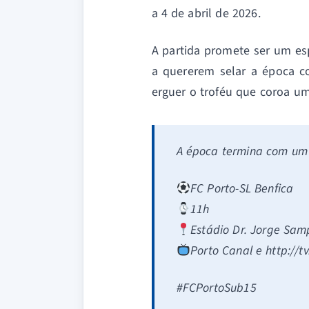
a 4 de abril de 2026.
A partida promete ser um e
a quererem selar a época c
erguer o troféu que coroa u
A época termina com u
FC Porto-SL Benfica
11h
Estádio Dr. Jorge Sam
Porto Canal e http://tv
#FCPortoSub15