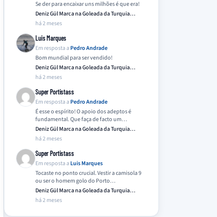
Se der para encaixar uns milhões é que era!
Deniz Gül Marca na Goleada da Turquia
Frente…
há 2 meses
Luis Marques
Em resposta a
Pedro Andrade
Bom mundial para ser vendido!
Deniz Gül Marca na Goleada da Turquia
Frente…
há 2 meses
Super Portistass
Em resposta a
Pedro Andrade
É esse o espírito! O apoio dos adeptos é
fundamental. Que faça de facto um…
Deniz Gül Marca na Goleada da Turquia
Frente…
há 2 meses
Super Portistass
Em resposta a
Luis Marques
Tocaste no ponto crucial. Vestir a camisola 9
ou ser o homem golo do Porto…
Deniz Gül Marca na Goleada da Turquia
Frente…
há 2 meses