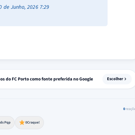
0 de Junho, 2026 7:29
tos do FC Porto como fonte preferida no Google
Escolher
0
reaçõ
to extremo
ds Pqp
0
Craque!