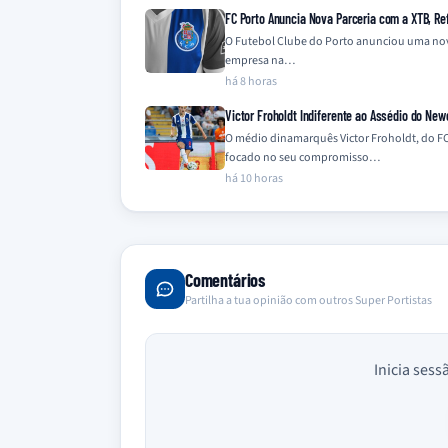
FC Porto Anuncia Nova Parceria com a XTB, Ref
O Futebol Clube do Porto anunciou uma nova 
empresa na…
há 8 horas
Victor Froholdt Indiferente ao Assédio do New
O médio dinamarquês Victor Froholdt, do FC
focado no seu compromisso…
há 10 horas
Comentários
Partilha a tua opinião com outros Super Portistas
Inicia sess