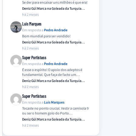
Se der para encaixar uns milhões é que era!
Deniz Gül Marca na Goleada da Turquia
Frente…
há 2 meses
Luis Marques
Em resposta a
Pedro Andrade
Bom mundial para ser vendido!
Deniz Gül Marca na Goleada da Turquia
Frente…
há 2 meses
Super Portistass
Em resposta a
Pedro Andrade
É esse o espírito! O apoio dos adeptos é
fundamental. Que faça de facto um…
Deniz Gül Marca na Goleada da Turquia
Frente…
há 2 meses
Super Portistass
Em resposta a
Luis Marques
Tocaste no ponto crucial. Vestir a camisola 9
ou ser o homem golo do Porto…
Deniz Gül Marca na Goleada da Turquia
Frente…
há 2 meses