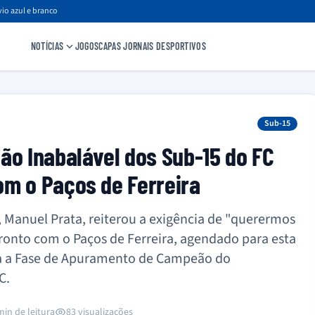
io azul e branco
NOTÍCIAS
JOGOS
CAPAS JORNAIS DESPORTIVOS
Sub-15
ão Inabalável dos Sub-15 do FC
om o Paços de Ferreira
, Manuel Prata, reiterou a exigência de "querermos
ronto com o Paços de Ferreira, agendado para esta
ada a Fase de Apuramento de Campeão do
C.
min de leitura
83 visualizações