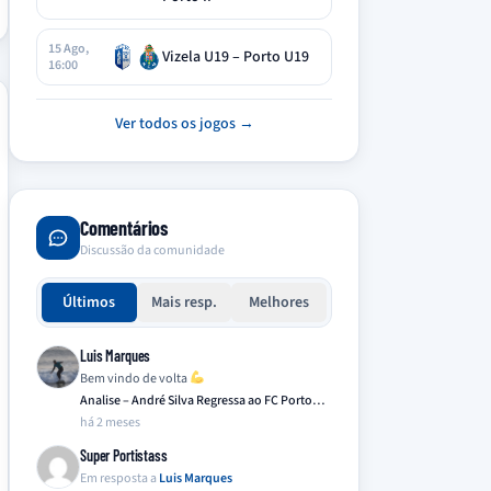
15 Ago,
Vizela U19 – Porto U19
16:00
Ver todos os jogos →
Comentários
Discussão da comunidade
Últimos
Mais resp.
Melhores
Luis Marques
Bem vindo de volta
Analise – André Silva Regressa ao FC Porto…
há 2 meses
Super Portistass
Em resposta a
Luis Marques