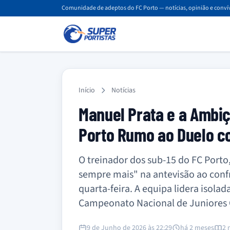
Comunidade de adeptos do FC Porto — notícias, opinião e convív
Início
Notícias
Manuel Prata e a Ambiç
Porto Rumo ao Duelo c
O treinador dos sub-15 do FC Porto
sempre mais" na antevisão ao conf
quarta-feira. A equipa lidera isol
Campeonato Nacional de Juniores 
9 de Junho de 2026 às 22:29
há 2 meses
2 