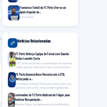
Francesco Farioli do FC Porto Une-se ao
Apelo Urgente do…
há 11 horas
es
Notícias Relacionadas
FC Porto Reforça Equipa de Futsal com Guarda-
Redes Leandro Costa
O FC Porto anunciou a contratação de Leandro
Costa, guarda-redes de 27 anos, que se torna…
FC Porto Anuncia Nova Parceria com a XTB,
Reforçando a…
O Futebol Clube do Porto anunciou uma nova
parceria com a XTB, uma corretora global de…
Lesionados do FC Porto Abdicam de Folgas para
Acelerar Recuperação…
Alberto Costa, Jan Bednarek, André Miranda,