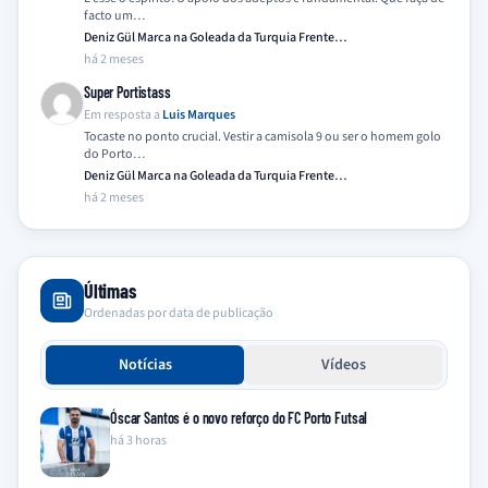
facto um…
Deniz Gül Marca na Goleada da Turquia Frente…
há 2 meses
Super Portistass
Em resposta a
Luis Marques
Tocaste no ponto crucial. Vestir a camisola 9 ou ser o homem golo
do Porto…
Deniz Gül Marca na Goleada da Turquia Frente…
há 2 meses
Últimas
Ordenadas por data de publicação
Notícias
Vídeos
Óscar Santos é o novo reforço do FC Porto Futsal
há 3 horas