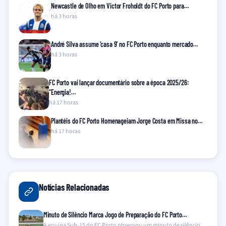
Newcastle de Olho em Victor Froholdt do FC Porto para…
há 3 horas
André Silva assume ‘casa 9’ no FC Porto enquanto mercado…
há 3 horas
FC Porto vai lançar documentário sobre a época 2025/26:
“Energia!…
há 17 horas
Plantéis do FC Porto Homenageiam Jorge Costa em Missa no…
há 17 horas
Notícias Relacionadas
Minuto de Silêncio Marca Jogo de Preparação do FC Porto…
A equipa Sub-15 do FC Porto observou um minuto de silêncio