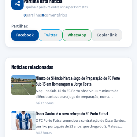
Partilha esta notícia
Espalha a palavra entre os Super Portistas
0
partilhas
0
comentários
Partilhar:
Facebook
Twitter
WhatsApp
Copiar link
Notícias relacionadas
Minuto de Silêncio Marca Jogo de Preparação do FC Porto
Sub-15 em Homenagem a Jorge Costa
A equipa Sub-15 do FC Porto observou um minuto de
silêncio antes do seu jogo de preparação, numa
homenagem a Jorge Costa…
há 17 horas
Óscar Santos é o novo reforço do FC Porto Futsal
O FC Porto Futsal anunciou a contratação de Óscar Santos,
um fixo português de 33 anos, que chega do S. Mateus.
O…
há 3 horas