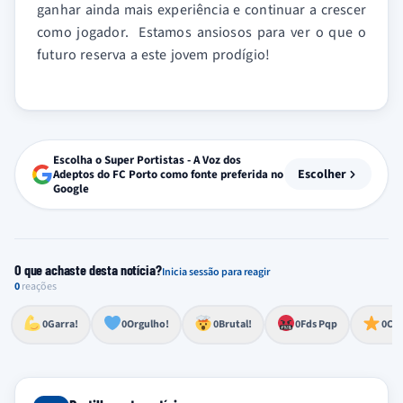
ganhar ainda mais experiência e continuar a crescer
como jogador. Estamos ansiosos para ver o que o
futuro reserva a este jovem prodígio!
Escolha o Super Portistas - A Voz dos
Escolher
Adeptos do FC Porto como fonte preferida no
Google
O que achaste desta notícia?
Inicia sessão para reagir
0
reações
Esforço, determinação, aprovação forte
Lealdade, amor clubístico, sentimento profundo
Impressionante, chocante, de grande impacto
Reação de desespero, raiva, frustração ou espanto extremo
Excelência, destaque, o melhor
0
Garra!
0
Orgulho!
0
Brutal!
0
Fds Pqp
0
Cra