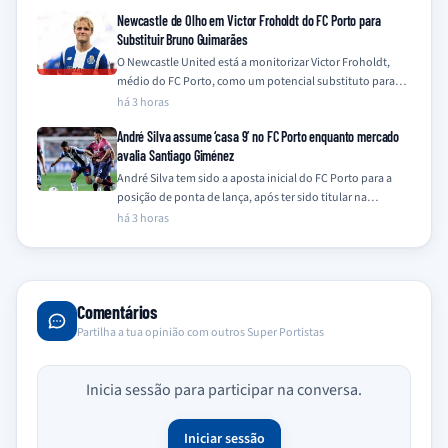
Newcastle de Olho em Victor Froholdt do FC Porto para
Substituir Bruno Guimarães
O Newcastle United está a monitorizar Victor Froholdt,
médio do FC Porto, como um potencial substituto para
Bruno Guimarães, que se encontra…
há 3 horas
André Silva assume ‘casa 9’ no FC Porto enquanto mercado
avalia Santiago Giménez
André Silva tem sido a aposta inicial do FC Porto para a
posição de ponta de lança, após ter sido titular na…
há 3 horas
Comentários
Partilha a tua opinião com outros Super Portistas
Inicia sessão para participar na conversa.
Iniciar sessão