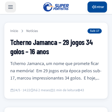
Entrar
Início
Notícias
Sub-17
Tcherno Jamanca – 29 jogos 34
golos – 16 anos
Tcherno Jamanca, um nome que promete ficar
na memória! Em 29 jogos esta época pelos sub-
17, marcou impressionantes 34 golos. E hoje,...
24/5 · 14:22
há 2 meses
1 min de leitura
43