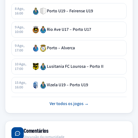
8 Ago,
Porto U19 – Feirense U19
16:00
9 Ago,
Rio Ave U17 – Porto U17
10:00
9 Ago,
Porto – Alverca
17:00
10 Ago,
Lusitania FC Lourosa – Porto II
17:00
15 Ago,
Vizela U19 – Porto U19
16:00
Ver todos os jogos →
Comentários
Discussão da comunidade