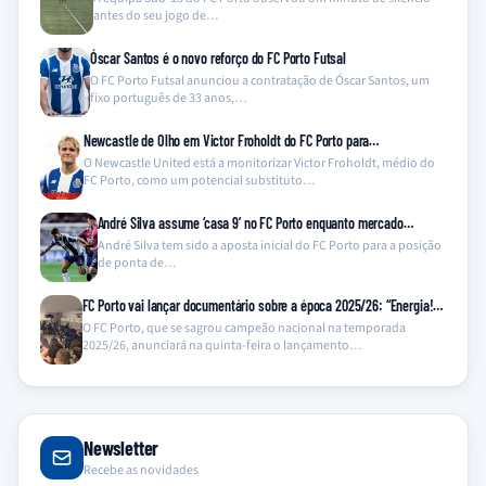
antes do seu jogo de…
Óscar Santos é o novo reforço do FC Porto Futsal
O FC Porto Futsal anunciou a contratação de Óscar Santos, um
fixo português de 33 anos,…
Newcastle de Olho em Victor Froholdt do FC Porto para…
O Newcastle United está a monitorizar Victor Froholdt, médio do
FC Porto, como um potencial substituto…
André Silva assume ‘casa 9’ no FC Porto enquanto mercado…
André Silva tem sido a aposta inicial do FC Porto para a posição
de ponta de…
FC Porto vai lançar documentário sobre a época 2025/26: “Energia!…
O FC Porto, que se sagrou campeão nacional na temporada
2025/26, anunciará na quinta-feira o lançamento…
Newsletter
Recebe as novidades