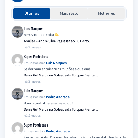
Últimos
Mais resp.
Melhores
Luis Marques
Bem vindo de volta
Analise – André Silva Regressa ao FC Porto…
há 2 meses
Super Portistass
Em resposta a
Luis Marques
Se der para encaixar uns milhões é que era!
Deniz Gül Marca na Goleada da Turquia Frente…
há 2 meses
Luis Marques
Em resposta a
Pedro Andrade
Bom mundial para ser vendido!
Deniz Gül Marca na Goleada da Turquia Frente…
há 2 meses
Super Portistass
Em resposta a
Pedro Andrade
É esse o espírito! O apoio dos adeptos é fundamental. Que faça de