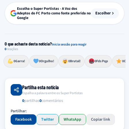
Escolha o Super Portistas - A Voz dos
Escolher
Adeptos do FC Porto como fonte preferida no
Google
O que achaste desta notícia?
Inicia sessão para reagir
0
reações
Esforço, determinação, aprovação forte
Lealdade, amor clubístico, sentimento profundo
Impressionante, chocante, de grande impacto
Reação de desespero, raiva, frustração ou espanto extremo
Excelência, destaque, o melhor
0
Garra!
0
Orgulho!
0
Brutal!
0
Fds Pqp
0
Cra
Partilha esta notícia
Espalha a palavra entre os Super Portistas
0
partilhas
0
comentários
Partilhar:
Facebook
Twitter
WhatsApp
Copiar link