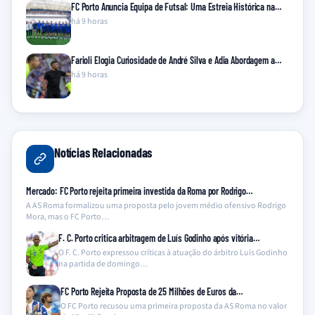
FC Porto Anuncia Equipa de Futsal: Uma Estreia Histórica na…
há 9 horas
Farioli Elogia Curiosidade de André Silva e Adia Abordagem a…
há 9 horas
Notícias Relacionadas
Mercado: FC Porto rejeita primeira investida da Roma por Rodrigo…
A AS Roma formalizou uma proposta pelo jovem médio ofensivo Rodrigo
Mora, mas o FC Porto…
F. C. Porto critica arbitragem de Luís Godinho após vitória…
O F. C. Porto expressou críticas à atuação do árbitro Luís Godinho
na partida de domingo…
FC Porto Rejeita Proposta de 25 Milhões de Euros da…
O FC Porto recusou uma primeira proposta da AS Roma no valor