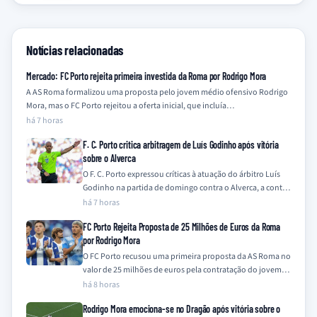
Notícias relacionadas
Mercado: FC Porto rejeita primeira investida da Roma por Rodrigo Mora
A AS Roma formalizou uma proposta pelo jovem médio ofensivo Rodrigo
Mora, mas o FC Porto rejeitou a oferta inicial, que incluía…
há 7 horas
F. C. Porto critica arbitragem de Luís Godinho após vitória
sobre o Alverca
O F. C. Porto expressou críticas à atuação do árbitro Luís
Godinho na partida de domingo contra o Alverca, a contar
para…
há 7 horas
FC Porto Rejeita Proposta de 25 Milhões de Euros da Roma
por Rodrigo Mora
O FC Porto recusou uma primeira proposta da AS Roma no
valor de 25 milhões de euros pela contratação do jovem
médio-ofensivo…
há 8 horas
Rodrigo Mora emociona-se no Dragão após vitória sobre o