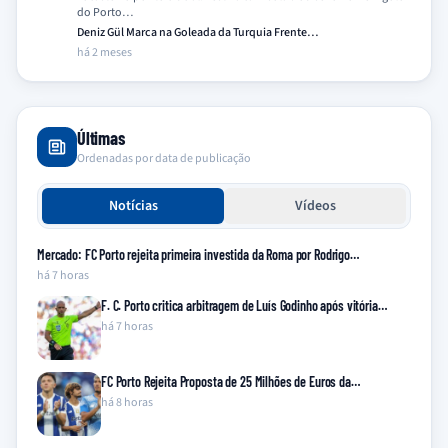
do Porto…
Deniz Gül Marca na Goleada da Turquia Frente…
há 2 meses
Últimas
Ordenadas por data de publicação
Notícias
Vídeos
Mercado: FC Porto rejeita primeira investida da Roma por Rodrigo…
há 7 horas
F. C. Porto critica arbitragem de Luís Godinho após vitória…
há 7 horas
FC Porto Rejeita Proposta de 25 Milhões de Euros da…
há 8 horas