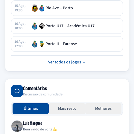
15 Ago,
Rio Ave – Porto
19:30
16 Ago,
Porto U17 – Académica U17
10:00
16 Ago,
Porto II – Farense
17:00
Ver todos os jogos →
Comentários
Discussão da comunidade
Últimos
Mais resp.
Melhores
Luis Marques
Bem vindo de volta