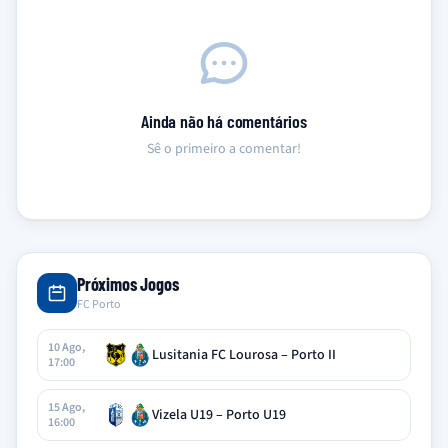
Ainda não há comentários
Sê o primeiro a comentar!
Próximos Jogos
FC Porto
10 Ago,
Lusitania FC Lourosa – Porto II
17:00
15 Ago,
Vizela U19 – Porto U19
16:00