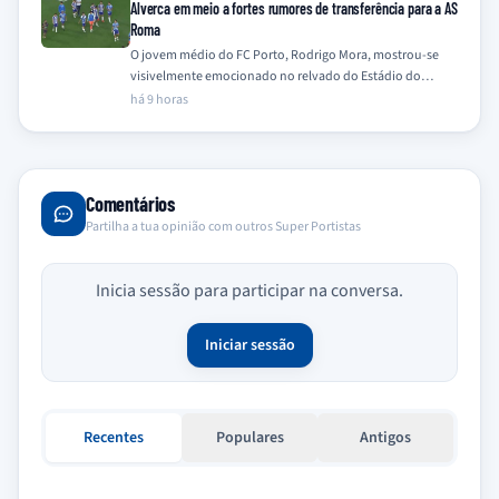
Alverca em meio a fortes rumores de transferência para a AS
Roma
O jovem médio do FC Porto, Rodrigo Mora, mostrou-se
visivelmente emocionado no relvado do Estádio do
Dragão após a vitória sobre o…
há 9 horas
Comentários
Partilha a tua opinião com outros Super Portistas
Inicia sessão para participar na conversa.
Iniciar sessão
Recentes
Populares
Antigos