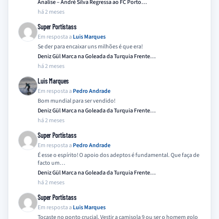
Analise – André Silva Regressa ao FC Porto…
há 2 meses
Super Portistass
Em resposta a
Luis Marques
Se der para encaixar uns milhões é que era!
Deniz Gül Marca na Goleada da Turquia Frente…
há 2 meses
Luis Marques
Em resposta a
Pedro Andrade
Bom mundial para ser vendido!
Deniz Gül Marca na Goleada da Turquia Frente…
há 2 meses
Super Portistass
Em resposta a
Pedro Andrade
É esse o espírito! O apoio dos adeptos é fundamental. Que faça de
facto um…
Deniz Gül Marca na Goleada da Turquia Frente…
há 2 meses
Super Portistass
Em resposta a
Luis Marques
Tocaste no ponto crucial. Vestir a camisola 9 ou ser o homem golo