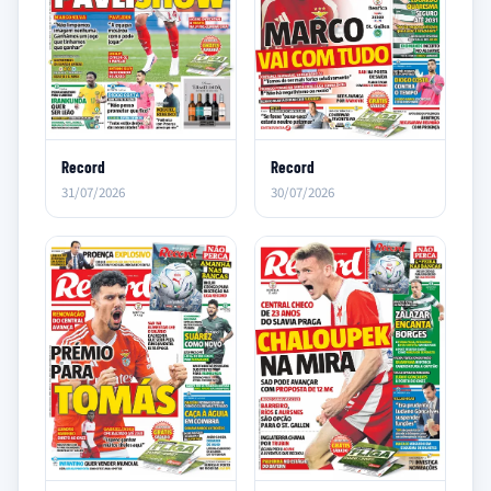
Record
Record
31/07/2026
30/07/2026