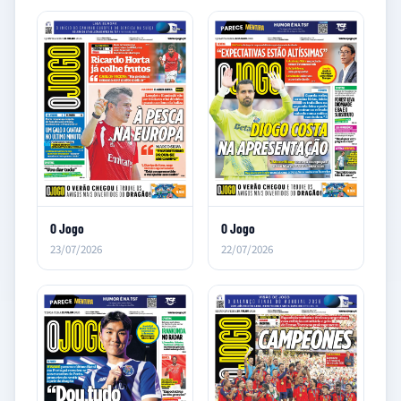
O Jogo
O Jogo
23/07/2026
22/07/2026