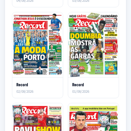
04/08/2026
03/08/2026
Record
Record
02/08/2026
01/08/2026