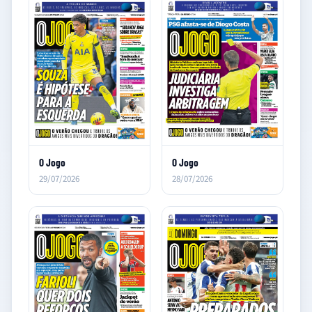
O Jogo
O Jogo
29/07/2026
28/07/2026