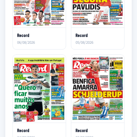
Record
Record
06/08/2026
05/08/2026
Record
Record