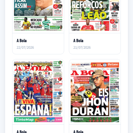
A Bola
A Bola
22/07/2026
21/07/2026
A Bola
A Bola