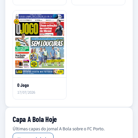
O Jogo
17/07/2026
Capa A Bola Hoje
Últimas capas do jornal A Bola sobre o FC Porto.